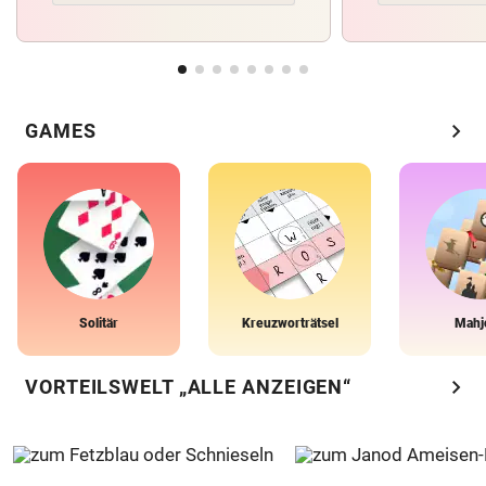
chevron_right
GAMES
Solitär
Kreuzworträtsel
Mahj
chevron_right
VORTEILSWELT „ALLE ANZEIGEN“