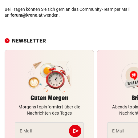
Bei Fragen können Sie sich gern an das Community-Team per Mail
an
forum@krone.at
wenden.
NEWSLETTER
Guten Morgen
Br
Morgens topinformiert über die
Abends topin
Nachrichten des Tages
Nachrich
send
E-Mail
E-Mail
Abschicken