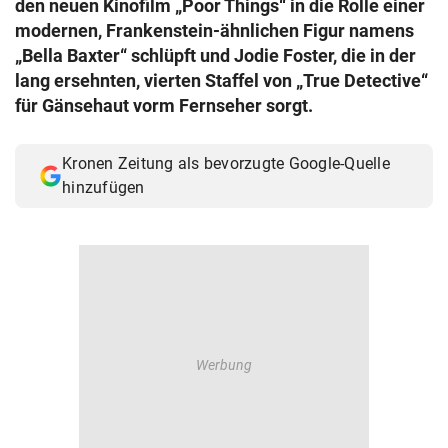
den neuen Kinofilm „Poor Things“ in die Rolle einer
© Krone Multimedia GmbH & Co KG 2026
modernen, Frankenstein-ähnlichen Figur namens
Muthgasse 2, 1190 Wien
„Bella Baxter“ schlüpft und Jodie Foster, die in der
lang ersehnten, vierten Staffel von „True Detective“
für Gänsehaut vorm Fernseher sorgt.
Kronen Zeitung als bevorzugte Google-Quelle
hinzufügen