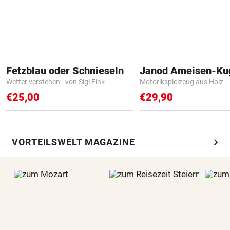
Fetzblau oder Schnieseln
Janod Ameisen-Ku
Wetter verstehen - von Sigi Fink
Motorikspielzeug aus Holz
€25,00
€29,90
chevron_right
VORTEILSWELT MAGAZINE