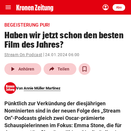
menu
account_circle
Navigation
Anmelden
Abo
close
Schließen
ein-/ausklappen
BEGEISTERUNG PUR!
Abonnieren
Haben wir jetzt schon den besten
Film des Jahres?
account_circle
arrow_right
Anmelden
Stream On Podcast
24.01.2024 06:00
pin_drop
arrow_right
Bundesland auswäh
Wien
play_arrow
Anhören
Teilen
bookmark
Merkliste
Von
Annie Müller Martinez
Suchbegriff
search
Pünktlich zur Verkündung der diesjährigen
eingeben
Nominierten sind in der neuen Folge des „Stream
On“-Podcasts gleich zwei Oscar-prämierte
Schauspielerinnen im Fokus: Emma Stone, die für