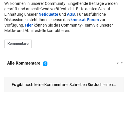
Willkommen in unserer Community! Eingehende Beiträge werden
geprüft und anschließend veröffentlicht. Bitte achten Sie auf
Einhaltung unserer
Netiquette
und
AGB
. Für ausführliche
Diskussionen steht Ihnen ebenso das
krone.at-Forum
zur
Verfügung.
Hier
können Sie das Community-Team via unserer
Melde- und Abhilfestelle kontaktieren.