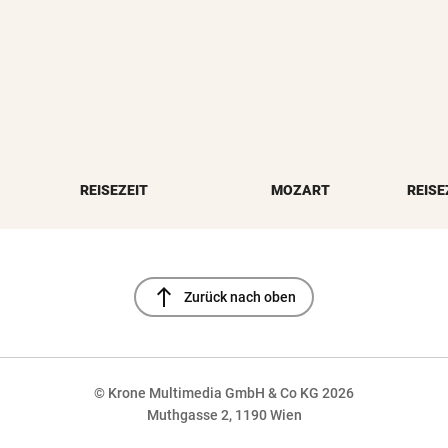
REISEZEIT
MOZART
REISE
north
Zurück nach oben
© Krone Multimedia GmbH & Co KG 2026
Muthgasse 2, 1190 Wien