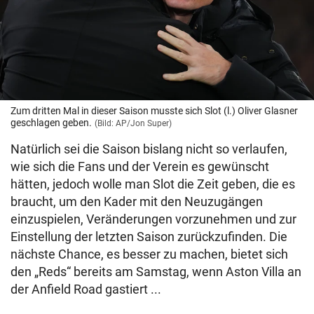
Zum dritten Mal in dieser Saison musste sich Slot (l.) Oliver Glasner
geschlagen geben.
(Bild: AP/Jon Super)
Natürlich sei die Saison bislang nicht so verlaufen,
wie sich die Fans und der Verein es gewünscht
hätten, jedoch wolle man Slot die Zeit geben, die es
braucht, um den Kader mit den Neuzugängen
einzuspielen, Veränderungen vorzunehmen und zur
Einstellung der letzten Saison zurückzufinden. Die
nächste Chance, es besser zu machen, bietet sich
den „Reds“ bereits am Samstag, wenn Aston Villa an
der Anfield Road gastiert ...