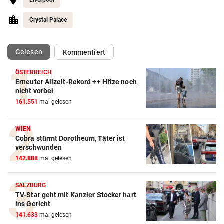
Liverpool
Crystal Palace
(ausgewählt)
Gelesen
Kommentiert
ÖSTERREICH
Erneuter Allzeit-Rekord ++ Hitze noch
Action-Cam Vergleich
nicht vorbei
161.551
mal gelesen
ZUM VERGLEICH
Crosstrainer Vergleich
WIEN
Cobra stürmt Dorotheum, Täter ist
ZUM VERGLEICH
verschwunden
142.888
mal gelesen
E-Bike Vergleich
ZUM VERGLEICH
SALZBURG
TV-Star geht mit Kanzler Stocker hart
Elektro-Scooter Vergleich
ins Gericht
ZUM VERGLEICH
141.633
mal gelesen