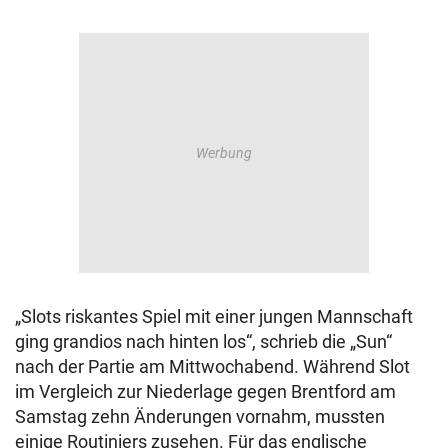
„Slots riskantes Spiel mit einer jungen Mannschaft
ging grandios nach hinten los“, schrieb die „Sun“
nach der Partie am Mittwochabend. Während Slot
im Vergleich zur Niederlage gegen Brentford am
Samstag zehn Änderungen vornahm, mussten
einige Routiniers zusehen. Für das englische