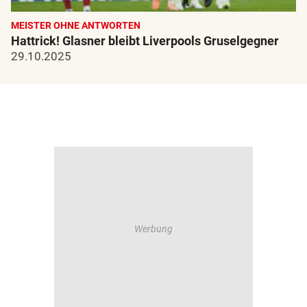
MEISTER OHNE ANTWORTEN
Hattrick! Glasner bleibt Liverpools Gruselgegner
29.10.2025