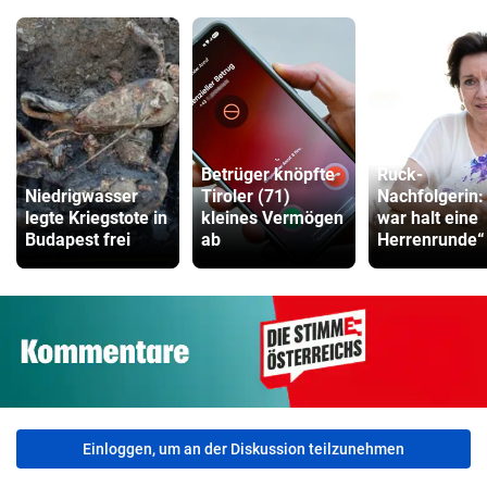
Betrüger knöpfte
Ruck-
Niedrigwasser
Tiroler (71)
Nachfolgerin:
legte Kriegstote in
kleines Vermögen
war halt eine
Budapest frei
ab
Herrenrunde“
Einloggen, um an der Diskussion teilzunehmen