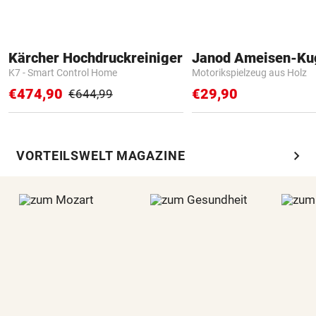
Kärcher Hochdruckreiniger
Janod Ameisen-Ku
K7 - Smart Control Home
Motorikspielzeug aus Holz
€474,90
€29,90
€644,99
chevron_right
VORTEILSWELT MAGAZINE