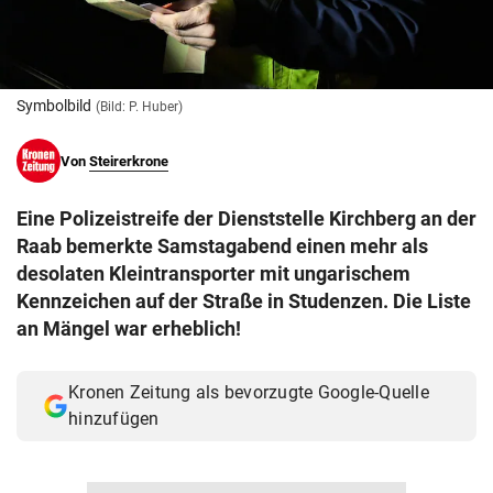
© Krone Multimedia GmbH & Co KG 2026
Muthgasse 2, 1190 Wien
Symbolbild
(Bild: P. Huber)
Von
Steirerkrone
Eine Polizeistreife der Dienststelle Kirchberg an der
Raab bemerkte Samstagabend einen mehr als
desolaten Kleintransporter mit ungarischem
Kennzeichen auf der Straße in Studenzen. Die Liste
an Mängel war erheblich!
Kronen Zeitung als bevorzugte Google-Quelle
hinzufügen