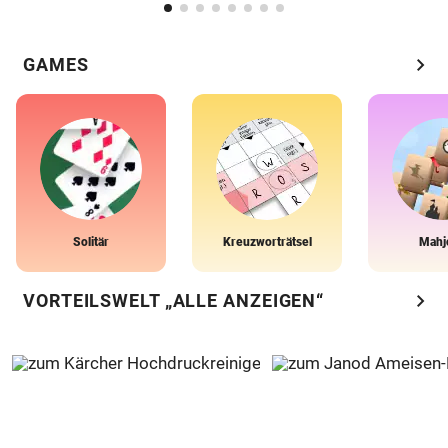
chevron_right
GAMES
Solitär
Kreuzworträtsel
Mahj
chevron_right
VORTEILSWELT „ALLE ANZEIGEN“