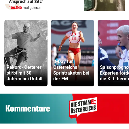
Anspruch auf Sitz“
106.540
mal gelesen
D-Day für
Rekord-Kletterer
Österreichs
Saisonprogno
stirbt mit 30
Sprintraketen bei
Experten ford
Jahren bei Unfall
der EM
die K. I. hera