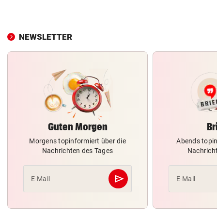
NEWSLETTER
Guten Morgen
Br
Morgens topinformiert über die
Abends topin
Nachrichten des Tages
Nachrich
send
E-Mail
E-Mail
Abschicken