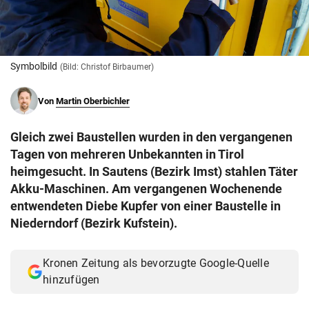
© Krone Multimedia GmbH & Co KG 2026
Muthgasse 2, 1190 Wien
Symbolbild
(Bild: Christof Birbaumer)
Von
Martin Oberbichler
Gleich zwei Baustellen wurden in den vergangenen
Tagen von mehreren Unbekannten in Tirol
heimgesucht. In Sautens (Bezirk Imst) stahlen Täter
Akku-Maschinen. Am vergangenen Wochenende
entwendeten Diebe Kupfer von einer Baustelle in
Niederndorf (Bezirk Kufstein).
Kronen Zeitung als bevorzugte Google-Quelle
hinzufügen