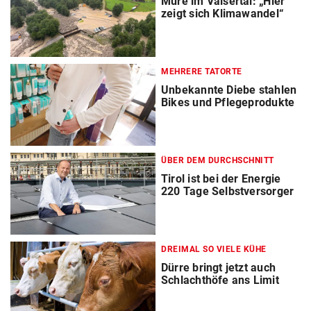
Mure im Valsertal: „Hier
zeigt sich Klimawandel“
MEHRERE TATORTE
Unbekannte Diebe stahlen
Bikes und Pflegeprodukte
ÜBER DEM DURCHSCHNITT
Tirol ist bei der Energie
220 Tage Selbstversorger
DREIMAL SO VIELE KÜHE
Dürre bringt jetzt auch
Schlachthöfe ans Limit