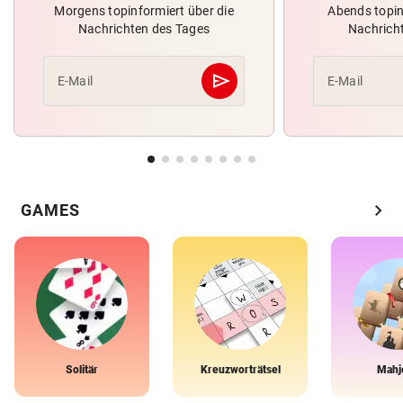
Morgens topinformiert über die
Abends topin
Nachrichten des Tages
Nachrich
send
E-Mail
E-Mail
Abschicken
chevron_right
GAMES
Solitär
Kreuzworträtsel
Mahj