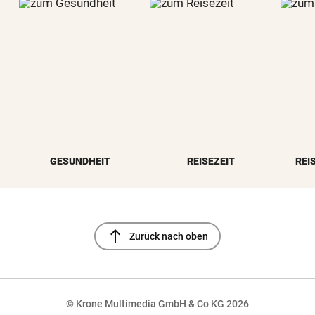
GESUNDHEIT
REISEZEIT
REI
north
Zurück nach oben
© Krone Multimedia GmbH & Co KG 2026