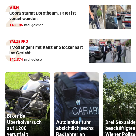
WIEN
Cobra stürmt Dorotheum, Täter ist
verschwunden
143.185
mal gelesen
SALZBURG
TV-Star geht mit Kanzler Stocker hart
ins Gericht
142.374
mal gelesen
Biker bei
Überholversuch
Autolenker fuhr
Drei Sexualde
auf L200
absichtlich sechs
beschäftigten
verunfallt
Radfahrer an
Wiener Polize