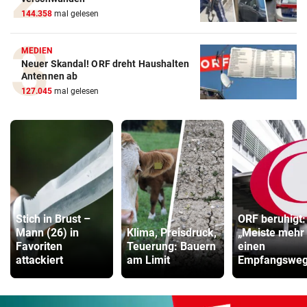
144.358
mal gelesen
MEDIEN
Neuer Skandal! ORF dreht Haushalten
Antennen ab
127.045
mal gelesen
Stich in Brust –
ORF beruhigt:
Mann (26) in
Klima, Preisdruck,
„Meiste mehr 
Favoriten
Teuerung: Bauern
einen
attackiert
am Limit
Empfangsweg