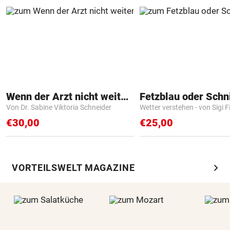
Wenn der Arzt nicht weiter weiß
Fetzblau oder Schn
Von Dr. Sabine Viktoria Schneider
Wetter verstehen - von Sigi F
€30,00
€25,00
chevron_right
VORTEILSWELT MAGAZINE