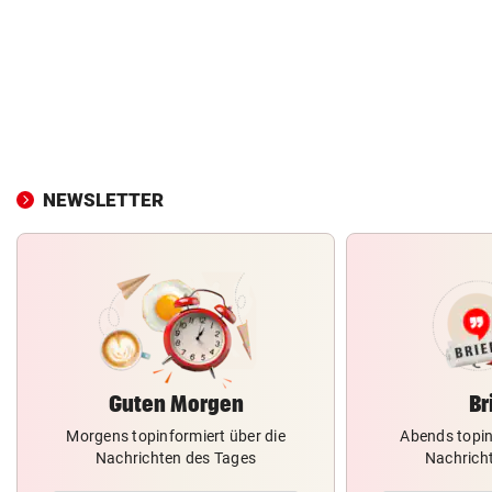
NEWSLETTER
Guten Morgen
Br
Morgens topinformiert über die
Abends topin
Nachrichten des Tages
Nachrich