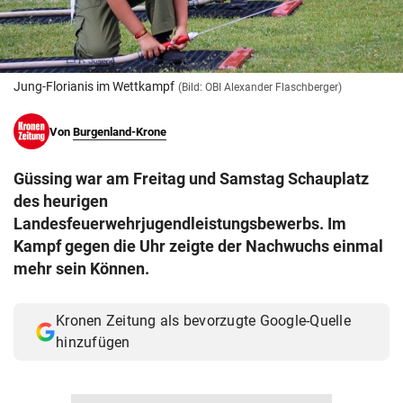
© Krone Multimedia GmbH & Co KG 2026
Muthgasse 2, 1190 Wien
Jung-Florianis im Wettkampf
(Bild: OBI Alexander Flaschberger)
Von
Burgenland-Krone
Güssing war am Freitag und Samstag Schauplatz
des heurigen
Landesfeuerwehrjugendleistungsbewerbs. Im
Kampf gegen die Uhr zeigte der Nachwuchs einmal
mehr sein Können.
Kronen Zeitung als bevorzugte Google-Quelle
hinzufügen