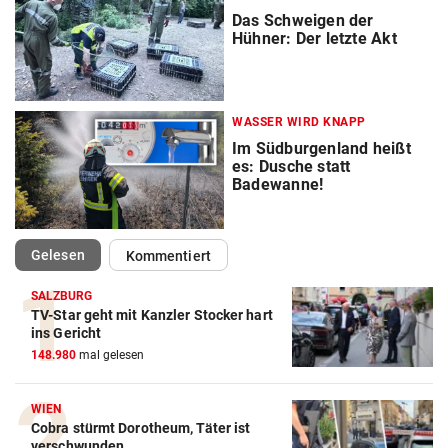
Das Schweigen der
Hühner: Der letzte Akt
WASSER WIRD KNAPP
Im Südburgenland heißt
es: Dusche statt
Badewanne!
(ausgewählt)
Gelesen
Kommentiert
SALZBURG
TV-Star geht mit Kanzler Stocker hart
ins Gericht
148.980
mal gelesen
WIEN
Cobra stürmt Dorotheum, Täter ist
verschwunden