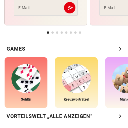
send
E-Mail
E-Mail
Abschicken
chevron_right
GAMES
Solitär
Kreuzworträtsel
Mahj
chevron_right
VORTEILSWELT „ALLE ANZEIGEN“