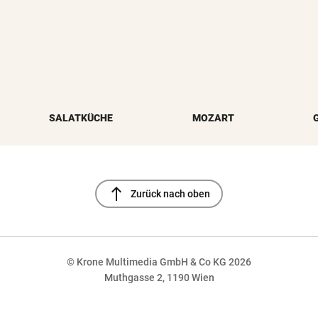
SALATKÜCHE
MOZART
north
Zurück nach oben
© Krone Multimedia GmbH & Co KG 2026
Muthgasse 2, 1190 Wien