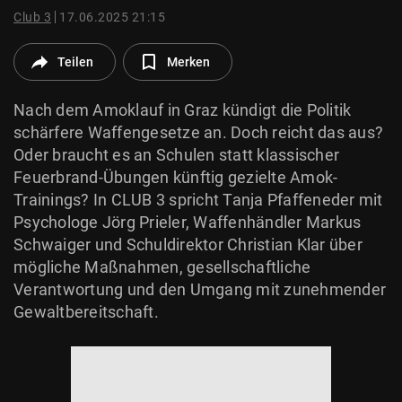
© Krone Multimedia GmbH & Co KG 2026
Club 3
17.06.2025 21:15
Muthgasse 2, 1190 Wien
Teilen
Merken
Nach dem Amoklauf in Graz kündigt die Politik
schärfere Waffengesetze an. Doch reicht das aus?
Oder braucht es an Schulen statt klassischer
Feuerbrand-Übungen künftig gezielte Amok-
Trainings? In CLUB 3 spricht Tanja Pfaffeneder mit
Psychologe Jörg Prieler, Waffenhändler Markus
Schwaiger und Schuldirektor Christian Klar über
mögliche Maßnahmen, gesellschaftliche
Verantwortung und den Umgang mit zunehmender
Gewaltbereitschaft.