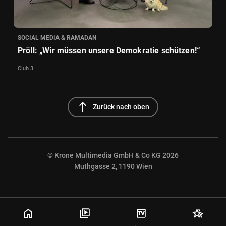
SOCIAL MEDIA & RAMADAN
Pröll: „Wir müssen unsere Demokratie schützen!“
Club 3
north
Zurück nach oben
© Krone Multimedia GmbH & Co KG 2026
Muthgasse 2, 1190 Wien
NaN%