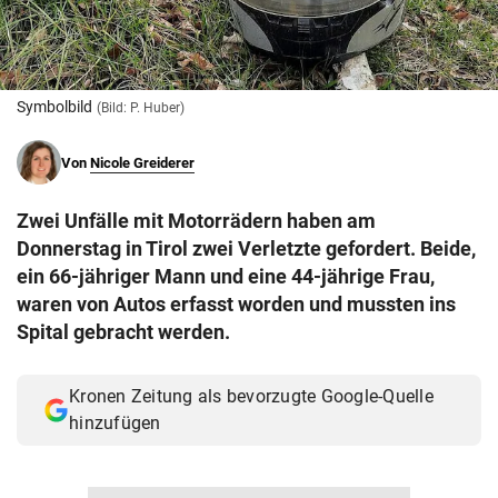
© Krone Multimedia GmbH & Co KG 2026
Muthgasse 2, 1190 Wien
Symbolbild
(Bild: P. Huber)
Von
Nicole Greiderer
Zwei Unfälle mit Motorrädern haben am
Donnerstag in Tirol zwei Verletzte gefordert. Beide,
ein 66-jähriger Mann und eine 44-jährige Frau,
waren von Autos erfasst worden und mussten ins
Spital gebracht werden.
Kronen Zeitung als bevorzugte Google-Quelle
hinzufügen