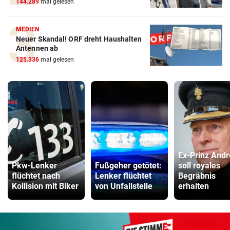
144.289
mal gelesen
MEDIEN
Neuer Skandal! ORF dreht Haushalten
Antennen ab
125.336
mal gelesen
Ex-Prinz And
Pkw-Lenker
Fußgeher getötet:
soll royales
flüchtet nach
Lenker flüchtet
Begräbnis
Kollision mit Biker
von Unfallstelle
erhalten