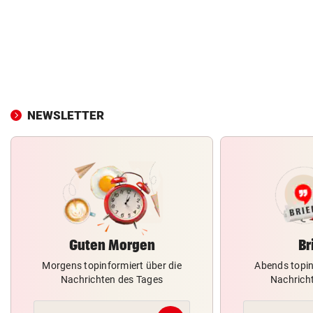
NEWSLETTER
Guten Morgen
Br
Morgens topinformiert über die
Abends topin
Nachrichten des Tages
Nachrich