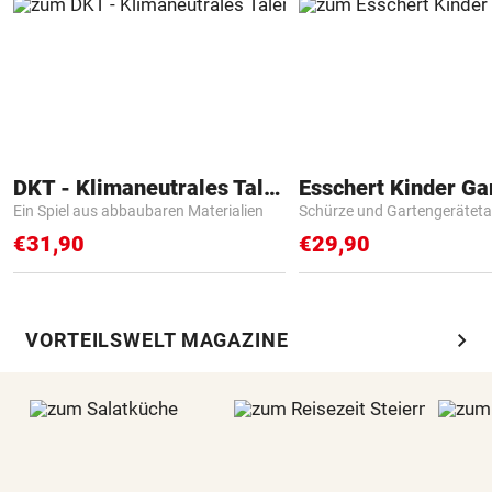
DKT - Klimaneutrales Talent
Ein Spiel aus abbaubaren Materialien
Schürze und Gartengerätet
€31,90
€29,90
chevron_right
VORTEILSWELT MAGAZINE