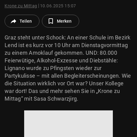
© Krone Multimedia GmbH & Co KG 2026
Krone zu Mittag
10.06.2025 15:07
Muthgasse 2, 1190 Wien
Teilen
Merken
Graz steht unter Schock: An einer Schule im Bezirk
Lend ist es kurz vor 10 Uhr am Dienstagvormittag
zu einem Amoklauf gekommen. UND: 80.000
Feierwütige, Alkohol-Exzesse und Diebstähle:
Lignano wurde zu Pfingsten wieder zur
Partykulisse – mit allen Begleiterscheinungen. Wie
die Situation wirklich vor Ort war? Unser Kollege
war dort! Das und mehr sehen Sie in „Krone zu
Mittag“ mit Sasa Schwarzjirg.