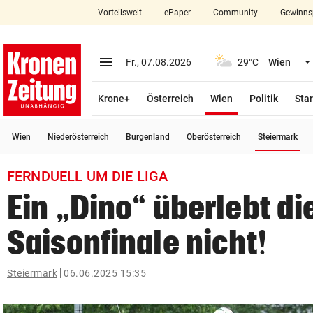
Vorteilswelt
ePaper
Community
Gewinns
close
Schließen
menu
Menü aufklappen
Fr., 07.08.2026
29°C
Wien
Abonnieren
(ausgewählt)
Krone+
Österreich
Wien
Politik
Star
account_circle
arrow_right
Anmelden
(a
Wien
Niederösterreich
Burgenland
Oberösterreich
Steiermark
pin_drop
arrow_right
Bundesland auswäh
Wien
FERNDUELL UM DIE LIGA
bookmark
Merkliste
Ein „Dino“ überlebt di
Saisonfinale nicht!
Suchbegriff
search
eingeben
Steiermark
06.06.2025 15:35