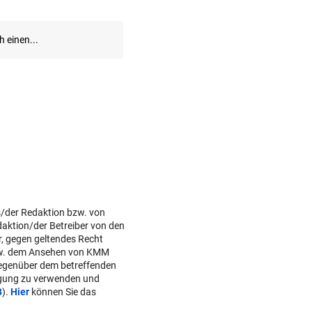
s/der Redaktion bzw. von
daktion/der Betreiber von den
r, gegen geltendes Recht
w. dem Ansehen von KMM
gegenüber dem betreffenden
lgung zu verwenden und
B
).
Hier
können Sie das