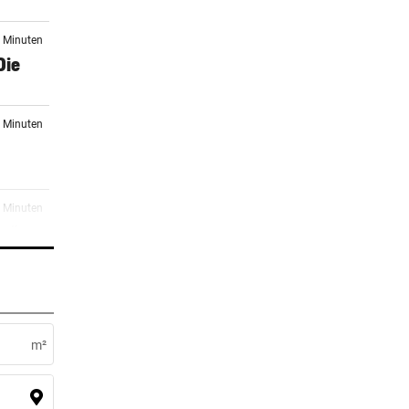
8 Minuten
Die
8 Minuten
8 Minuten
ne“
8 Minuten
lässt
m²
1 Minuten