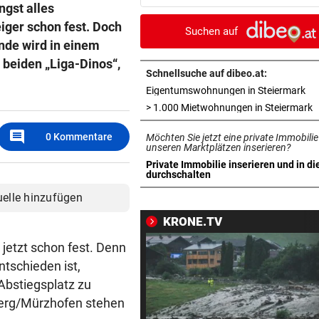
ngst alles
Blutbad in Schule an
iger schon fest. Doch
Suchen auf
DAS SAGEN DIE LESER
vor 2
ende wird in einem
Stocker-Sager: „Fettnäpfch
 beiden „Liga-Dinos“,
sondergleichen!“
Schnellsuche auf dibeo.at:
in 
Eigentumswohnungen in Steiermark
„IST NICHT SICHER“
vor 2
i
> 1.000 Mietwohnungen in Steiermark
Kinderverbot in Studio: Viel 
comment
0
Kommentare
Möchten Sie jetzt eine private Immobilie
für Betreiberin
unseren Marktplätzen inserieren?
Private Immobilie inserieren und in di
SCHWIMM-EM IN PARIS
vor 2
in neuem Tab öffnen
durchschalten
Halbfinal-Aus für Luca Karl 
uelle hinzufügen
K.o.-Sprintbewerb
KRONE.TV
„KANN DAS JEMAND ...“
vor ein
 jetzt schon fest. Denn
Insta-Video von Ski-Idol läs
ntschieden ist,
Braathen ausflippen
 Abstiegsplatz zu
berg/Mürzhofen stehen
NA MAHLZEIT!
vor ein