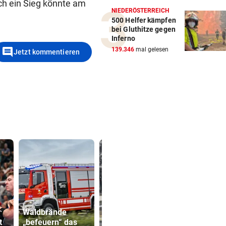
uch ein Sieg könnte am
NIEDERÖSTERREICH
500 Helfer kämpfen
bei Gluthitze gegen
Inferno
comment
139.346
mal gelesen
Jetzt kommentieren
Waldbrände
t
„befeuern“ das
Mann (37) gesteht
Kinderverbo