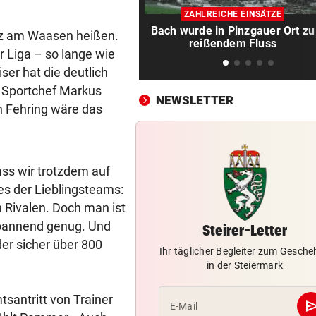
Nordkorea empfiehlt Hundef
ZAHLREICHE EINSÄTZE
gegen die Hitze
Bach wurde in Pinzgauer Ort zu
euz am Waasen heißen.
reißendem Fluss
MUTTER IM KRANKENHAUS
vor ein
er Liga – so lange wie
Bub nach Pestizideinsatz in 
ser hat die deutlich
Türkei gestorben
r Sportchef Markus
NEWSLETTER
 Fehring wäre das
HAND AUFS HERZ
vor ein
Würden Sie einen Politiker 
VON OIDA BIS CRINGE
vor ein
ss wir trotzdem auf
Warum sich Jugendwörter i
es der Lieblingsteams:
schneller verändern
n Rivalen. Doch man ist
 spannend genug. Und
DIE EINZELNEN PHASEN
vor ein
Steirer-Letter
er sicher über 800
Wenn das Wasser ausgeht:
Ihr täglicher Begleiter zum Gesch
Österreichs Notfallplan
in der Steiermark
MARTYRIUM IN WIEN
vor ein
santritt von Trainer
se
E-Mail
Freundin über Jahre hinweg