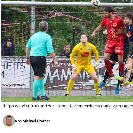
© Krone Multimedia GmbH & Co KG 2026
Muthgasse 2, 1190 Wien
Philipp Wendler (rot) und den Fürstenfeldern reicht ein Punkt zum Ligaer
Von
Michael Gratzer