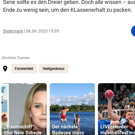
Serie sollte es den Dreier geben. Doch alle wissen – a
Ende zu wenig sein, um den KLassenerhalt zu packen.
Steiermark
06.06.2025 15:35
Ähnliche Themen
Fürstenfeld
Heiligenkreuz
„Traumschiff“-
Der nächste
LIVE: Harder
Star Nele Schepe
Badesee muss
Handballfest mi