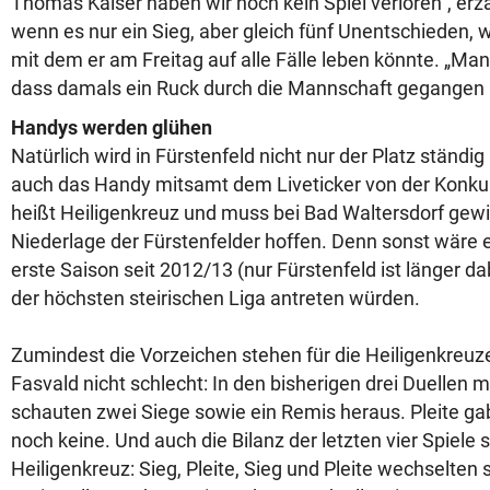
Thomas Kaiser haben wir noch kein Spiel verloren“, er
wenn es nur ein Sieg, aber gleich fünf Unentschieden, w
mit dem er am Freitag auf alle Fälle leben könnte. „Man
dass damals ein Ruck durch die Mannschaft gegangen i
Handys werden glühen
Natürlich wird in Fürstenfeld nicht nur der Platz ständi
auch das Handy mitsamt dem Liveticker von der Konku
heißt Heiligenkreuz und muss bei Bad Waltersdorf gew
Niederlage der Fürstenfelder hoffen. Denn sonst wäre es
erste Saison seit 2012/13 (nur Fürstenfeld ist länger dabe
der höchsten steirischen Liga antreten würden.
Zumindest die Vorzeichen stehen für die Heiligenkreu
Fasvald nicht schlecht: In den bisherigen drei Duellen 
schauten zwei Siege sowie ein Remis heraus. Pleite gab
noch keine. Und auch die Bilanz der letzten vier Spiele s
Heiligenkreuz: Sieg, Pleite, Sieg und Pleite wechselten