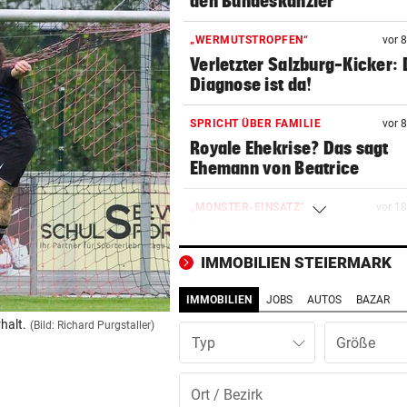
den Bundeskanzler
„WERMUTSTROPFEN“
vor 
Verletzter Salzburg-Kicker: 
Diagnose ist da!
SPRICHT ÜBER FAMILIE
vor 
Royale Ehekrise? Das sagt
Ehemann von Beatrice
„MONSTER-EINSATZ“
vor 1
Feuerwehr jagte „Vogelspin
am Kinderspielplatz
IMMOBILIEN STEIERMARK
PSG WARTET SCHON
vor 1
IMMOBILIEN
JOBS
AUTOS
BAZAR
WM-Held zeigt Sixpack – ver
halt.
(Bild: Richard Purgstaller)
er Barcelona?
Typ
AUCH GROSSELTERN TOT
vor 2
Thailand: Teenager richtete