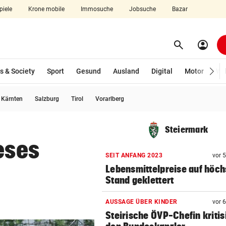
piele
Krone mobile
Immosuche
Jobsuche
Bazar
search
account_circle
Menü aufklappen
Suchen
s & Society
Sport
Gesund
Ausland
Digital
Motor
Wir
usgewählt)
Kärnten
Salzburg
Tirol
Vorarlberg
len
Steiermark
eses
SEIT ANFANG 2023
vor 
Lebensmittelpreise auf höch
Stand geklettert
AUSSAGE ÜBER KINDER
vor 
Steirische ÖVP-Chefin kritis