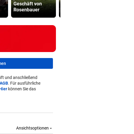
Geschäft von
Brandstiftung in
Studio: Vie
Rosenbauer
den USA
für Betreib
men
ft und anschließend
AGB
. Für ausführliche
Hier
können Sie das