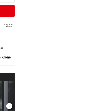
6 Minuten
en
12:27
neuem Tab öffnen
7 Minuten
n neuem Tab öffnen
Lob
 in
e Krone
9 Minuten
im
er Stunde
st
er Stunde