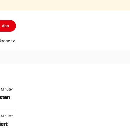
Abo
tschaft
krone.tv
Wissen
Gericht
Kolumnen
Freizeit
Reise
Ti
5 Minuten
sten
6 Minuten
iert