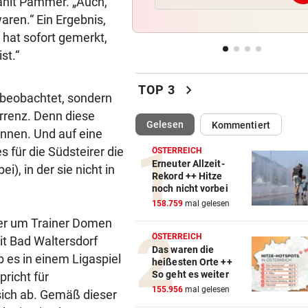
zählt Pammer. „Auch,
bedroht und missbraucht
aren.“ Ein Ergebnis,
 hat sofort gemerkt,
DONNERSTAGS-SPECIAL
vor ein
st.“
Erleben Sie den Auftakt der 
Champions Tour!
chevron_right
TOP 3
g beobachtet, sondern
HIT IN SALZBURG SCHULD
vor ein
rrenz. Denn diese
Ungewöhnlich! Warum Rapid
(ausgewählt)
Gelesen
Kommentiert
innen. Und auf eine
schon um 18 Uhr spielt
 für die Südsteirer die
ÖSTERREICH
Erneuter Allzeit-
DARUNTER RAUCH, OBONYA
vor ein
i), in der sie nicht in
Rekord ++ Hitze
Wien: Männer protestierten
noch nicht vorbei
Gewalt an Frauen
158.759
mal gelesen
zer um Trainer Domen
ÖSTERREICH
mit Bad Waltersdorf
Das waren die
 es in einem Ligaspiel
heißesten Orte ++
So geht es weiter
pricht für
155.956
mal gelesen
 sich ab. Gemäß dieser