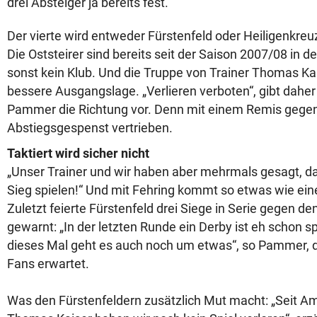
drei Absteiger ja bereits fest.
Der vierte wird entweder Fürstenfeld oder Heiligenkr
Die Oststeirer sind bereits seit der Saison 2007/08 in d
sonst kein Klub. Und die Truppe von Trainer Thomas Kai
bessere Ausgangslage. „Verlieren verboten“, gibt dahe
Pammer die Richtung vor. Denn mit einem Remis gegen
Abstiegsgespenst vertrieben.
Taktiert wird sicher nicht
„Unser Trainer und wir haben aber mehrmals gesagt, da
Sieg spielen!“ Und mit Fehring kommt so etwas wie ein
Zuletzt feierte Fürstenfeld drei Siege in Serie gegen de
gewarnt: „In der letzten Runde ein Derby ist eh schon
dieses Mal geht es auch noch um etwas“, so Pammer, d
Fans erwartet.
Was den Fürstenfeldern zusätzlich Mut macht: „Seit Amt