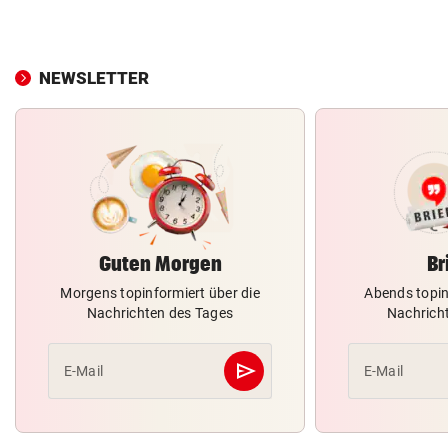
NEWSLETTER
Guten Morgen
Br
Morgens topinformiert über die
Abends topin
Nachrichten des Tages
Nachrich
send
E-Mail
E-Mail
Abschicken