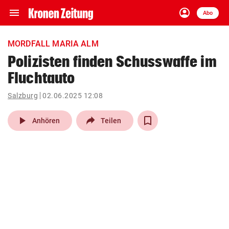
menu
account_circle
Navigation
Anmelden
Abo
close
Schließen
ein-/ausklappen
MORDFALL MARIA ALM
Abonnieren
Polizisten finden Schusswaffe im
Fluchtauto
account_circle
arrow_right
Anmelden
Salzburg
02.06.2025 12:08
pin_drop
arrow_right
Bundesland auswäh
Wien
play_arrow
Anhören
Teilen
bookmark
Merkliste
Suchbegriff
search
eingeben