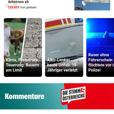
Antennen ab
129.053
mal gelesen
Raser ohne
Klima, Preisdruck,
Alko-Lenker
Führerschein
Teuerung: Bauern
baute Unfall: 18-
flüchtete vor 
am Limit
Jähriger verletzt
Polizei