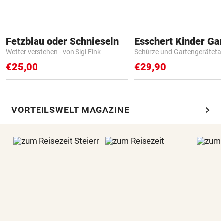
Fetzblau oder Schnieseln
Wetter verstehen - von Sigi Fink
Schürze und Gartengerätet
€25,00
€29,90
chevron_right
VORTEILSWELT MAGAZINE