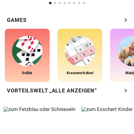
chevron_right
GAMES
Solitär
Kreuzworträtsel
Mahj
chevron_right
VORTEILSWELT „ALLE ANZEIGEN“