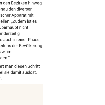
in den Bezirken hinweg
enau den diversen
ischer Apparat mit
eilen: „Zudem ist es
überhaupt nicht
r derzeitig
e auch in einer Phase,
seitens der Bevölkerung
bzw. im
den.“
rt man diesen Schritt
l sie damit auslöst,
r.