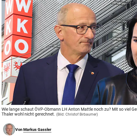
© Krone Multimedia GmbH & Co KG 2026
Muthgasse 2, 1190 Wien
Wie lange schaut ÖVP-Obmann LH Anton Mattle noch zu? Mit so viel G
Thaler wohl nicht gerechnet.
(Bild: Christof Birbaumer)
Von
Markus Gassler