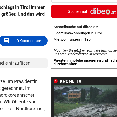
Last-Minute-Sieg
chlägt in Tirol immer
Suchen auf
 größer. Und das wird
PALÄSTINENSER GETÖTET
vor 
Erste Anklage gegen Israeli s
Gaza-Krieg
Schnellsuche auf dibeo.at:
in neuem 
Eigentumswohnungen in Tirol
STIMMEN ZUM SPIEL
vor 
comment
in neuem Tab ö
Mietwohnungen in Tirol
0
Kommentare
Sportboss Katzer: „Fahren
Möchten Sie jetzt eine private Immobilie
superhappy nach Hause“
unseren Marktplätzen inserieren?
Private Immobilie inserieren und in di
uelle hinzufügen
ORKAN, KEIN STROM & CO
vor 
in neuem Tab öffnen
durchschalten
Skurrilitäten in der Red Bull
häufen sich
ze um Präsidentin
KRONE.TV
WASSERSPRINGEN
vor 
t gerechnet. Im
Knoll bei EM Achter vom Tur
 nordkoreanischer
Lotfi auf Rang 12!
en WK-Obleute von
ol nicht Nordkorea ist,
SCHON NÄCHSTE SAISON
vor 