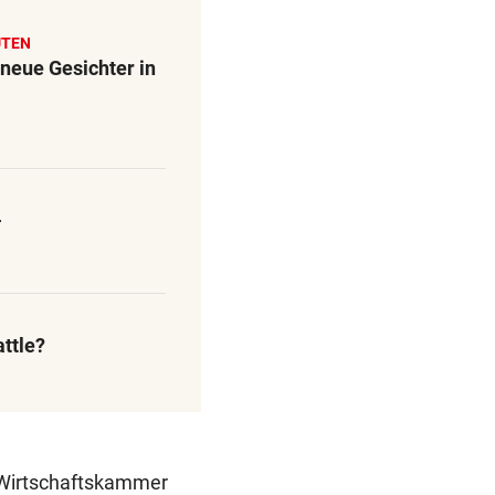
UTEN
neue Gesichter in
-
ttle?
n Wirtschaftskammer