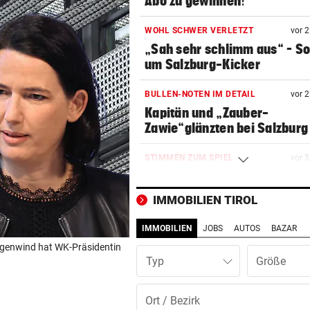
Abo zu gewinnen!
WOHL SCHWER VERLETZT
vor 
„Sah sehr schlimm aus“ – S
um Salzburg-Kicker
BULLEN-NOTEN IM DETAIL
vor 
Kapitän und „Zauber-
Zawie“glänzten bei Salzburg
STIMMEN ZUM SPIEL
vor 
Austria-Trainer Helm: „Das
uns besser!“
IMMOBILIEN TIROL
KUNDENDATEN BETROFFEN
vor 
IMMOBILIEN
JOBS
AUTOS
BAZAR
Cyberangriff auf Wiener
egenwind hat WK-Präsidentin
Schmuckhändler Frey Wille
Typ
EUROPA-LEAGUE-QUALI
vor 
Joker Tabakovic führt Salzbu