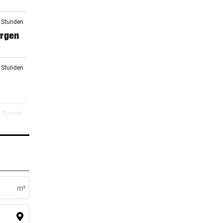
2 Stunden
orgen
2 Stunden
3 Stunden
 macht
3 Stunden
m²
3 Stunden
rg zu