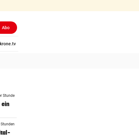
Abo
tschaft
krone.tv
Wissen
Gericht
Kolumnen
Freizeit
Reise
Ti
er Stunde
 ein
2 Stunden
tal-