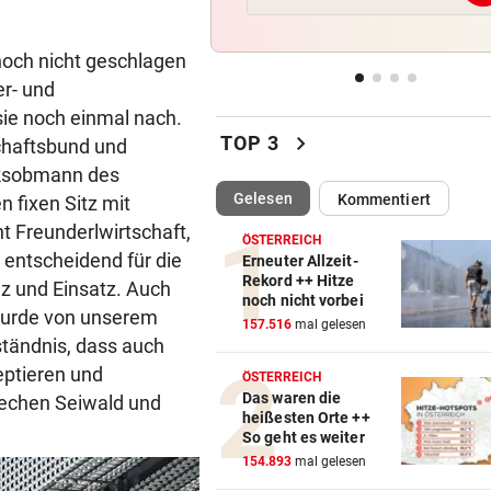
Reusser vor Ventoux-Etappe
weiter im Gelben Trikot
noch nicht geschlagen
er- und
KEIN ARSENAL-WECHSEL
vor 
Vinicius Jr. verlängert bei Re
 sie noch einmal nach.
chevron_right
Madrid bis 2032
TOP 3
chaftsbund und
rksobmann des
UKRAINISCHER ANGRIFF?
vor 
(ausgewählt)
Gelesen
Kommentiert
 fixen Sitz mit
Vor Oman havarierter Tanker
t Freunderlwirtschaft,
Ölkatastrophe droht
ÖSTERREICH
 entscheidend für die
Erneuter Allzeit-
Rekord ++ Hitze
z und Einsatz. Auch
„VERSTEHE ICH NICHT“
vor 
noch nicht vorbei
 wurde von unserem
ÖFB-Kicker Wimmer packt ü
157.516
mal gelesen
Morddrohungen aus
ständnis, dass auch
eptieren und
ÖSTERREICH
Das waren die
rechen Seiwald und
heißesten Orte ++
So geht es weiter
154.893
mal gelesen