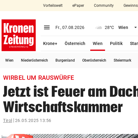
Vorteilswelt
ePaper
Community
Gewinns
close
Schließen
menu
Menü aufklappen
Fr., 07.08.2026
28°C
Wien
Abonnieren
(ausgewählt)
Krone+
Österreich
Wien
Politik
Star
account_circle
arrow_right
Anmelden
Wien
Niederösterreich
Burgenland
Oberösterreich
Steiermark
pin_drop
arrow_right
Bundesland auswäh
Wien
WIRBEL UM RAUSWÜRFE
bookmark
Merkliste
Jetzt ist Feuer am Dac
Wirtschaftskammer
Suchbegriff
search
eingeben
Tirol
26.05.2025 13:56