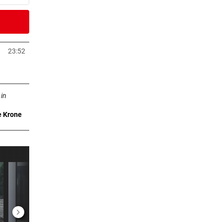
3 Stunden
eit
23:52
Tab öffnen
4 Stunden
ffnen
 in
e Krone
4 Stunden
 Arena
4 Stunden
m ++
4 Stunden