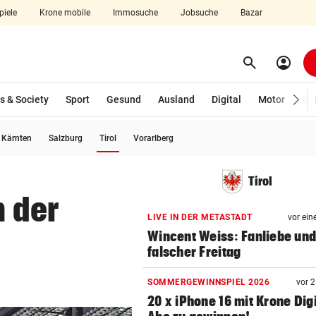
piele
Krone mobile
Immosuche
Jobsuche
Bazar
search
account_circle
Menü aufklappen
Suchen
s & Society
Sport
Gesund
Ausland
Digital
Motor
Wir
(ausgewählt)
Kärnten
Salzburg
Tirol
Vorarlberg
len
Tirol
h der
LIVE IN DER METASTADT
vor ein
Wincent Weiss: Fanliebe und
falscher Freitag
SOMMERGEWINNSPIEL 2026
vor 
20 x iPhone 16 mit Krone Digi