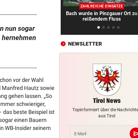
F1-Boss verrät: Es wird mehr
ZAHLREICHE EINSÄTZE
Sprintrennen geben
Bach wurde in Pinzgauer Ort zu
reißendem Fluss
FREISPRÜCHE REGEN AUF
vor 
en nun sogar
Katzentöter-Anwalt: „Nie so 
Hass begegnet“
n hernehmen
NEWSLETTER
TRUMP DROHT:
vor 
Lange Haftstrafen für Berich
über Waffenengpässe
CONFERENCE LEAGUE
vor 
schon vor der Wahl
Sieg! Austria stößt die Tür z
d Manfred Hautz sowie
Play-off weit auf
ng gehen lassen. „So
Tirol News
immer schwieriger,
MITTEN IN HITZEWELLE
vor 
Topinformiert über die Nachricht
 das beste Beispiel ist
Irre! Salzburg – Pafos wegen
aus Tirol
 sogar einen Bauern
Sintflut unterbrochen
n WB-Insider seinem
se
E-Mail
RADSPORT
vor 