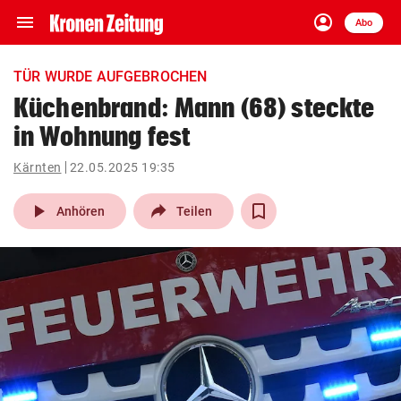
menu
account_circle
Navigation
Anmelden
Abo
close
Schließen
ein-/ausklappen
TÜR WURDE AUFGEBROCHEN
Abonnieren
Küchenbrand: Mann (68) steckte
in Wohnung fest
account_circle
arrow_right
Anmelden
Kärnten
22.05.2025 19:35
pin_drop
arrow_right
Bundesland auswäh
Wien
play_arrow
Anhören
Teilen
bookmark
Merkliste
Suchbegriff
search
eingeben