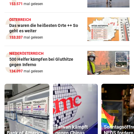
153.571
mal gelesen
ÖSTERREICH
Das waren die heißesten Orte ++ So
geht es weiter
153.337
mal gelesen
NIEDERÖSTERREICH
500 Helfer kämpfen bei Gluthitze
gegen Inferno
134.097
mal gelesen
Taiwan kämpft
Sonntagsöffn
Bank of America
gegen Chinas
NEOS fordern