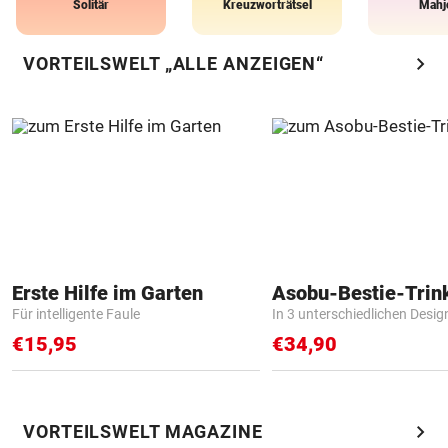
Solitär
Kreuzworträtsel
Mahj
chevron_right
VORTEILSWELT „ALLE ANZEIGEN“
Erste Hilfe im Garten
Asobu-Bestie-Trin
Für intelligente Faule
In 3 unterschiedlichen Desig
€15,95
€34,90
chevron_right
VORTEILSWELT MAGAZINE