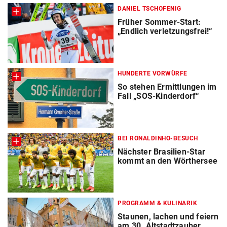
DANIEL TSCHOFENIG
Früher Sommer-Start:
„Endlich verletzungsfrei!“
HUNDERTE VORWÜRFE
So stehen Ermittlungen im
Fall „SOS-Kinderdorf“
BEI RONALDINHO-BESUCH
Nächster Brasilien-Star
kommt an den Wörthersee
PROGRAMM & KULINARIK
Staunen, lachen und feiern
am 30. Altstadtzauber