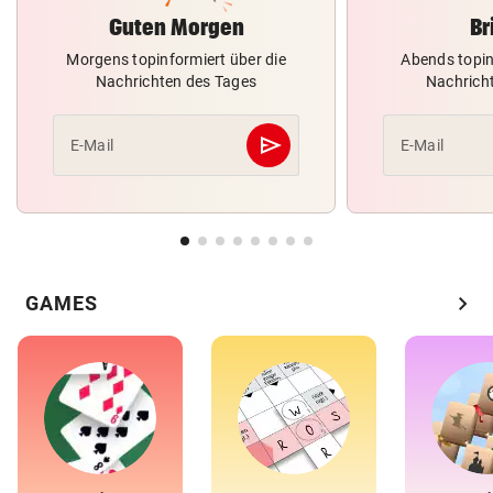
Guten Morgen
Br
Morgens topinformiert über die
Abends topin
Nachrichten des Tages
Nachrich
send
E-Mail
E-Mail
Abschicken
chevron_right
GAMES