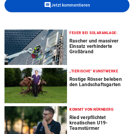
comment
Jetzt kommentieren
FEUER BEI SOLARANLAGE:
Rascher und massiver
Einsatz verhinderte
Großbrand
„TIERISCHE“ KUNSTWERKE
Rostige Rösser beleben
den Landschaftsgarten
KOMMT VON NÜRNBERG
Ried verpflichtet
kroatischen U19-
Teamstürmer