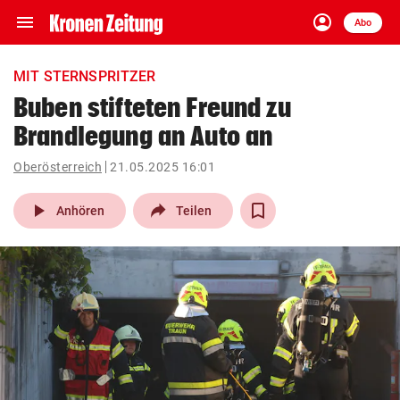
menu
account_circle
Navigation
Anmelden
Abo
close
Schließen
ein-/ausklappen
MIT STERNSPRITZER
Abonnieren
Buben stifteten Freund zu
Brandlegung an Auto an
account_circle
arrow_right
Anmelden
Oberösterreich
21.05.2025 16:01
pin_drop
arrow_right
Bundesland auswäh
Wien
play_arrow
Anhören
Teilen
bookmark
Merkliste
Suchbegriff
search
eingeben