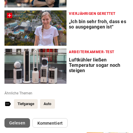
VIERJÄHRIGEN GERETTET
„Ich bin sehr froh, dass es
so ausgegangen ist“
ARBEITERKAMMER-TEST
Luftkühler ließen
Temperatur sogar noch
steigen
Ähnliche Themen
Tiefgarage
Auto
(ausgewählt)
Gelesen
Kommentiert