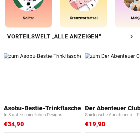
Solitär
Kreuzworträtsel
Mahj
chevron_right
VORTEILSWELT „ALLE ANZEIGEN“
Asobu-Bestie-Trinkflasche
Der Abenteuer Clu
In 3 unterschiedlichen Designs
Spielerische Abenteuer mit P
€34,90
€19,90