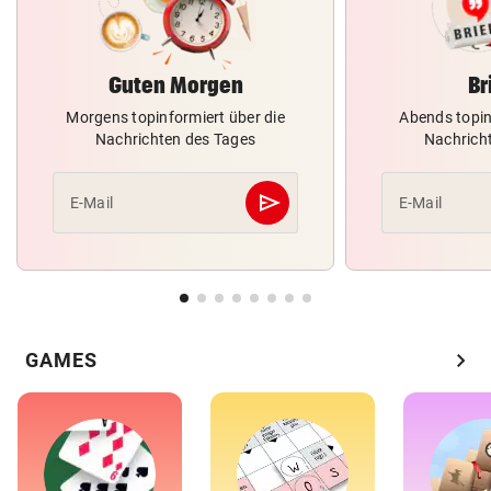
Guten Morgen
Br
Morgens topinformiert über die
Abends topin
Nachrichten des Tages
Nachrich
send
E-Mail
E-Mail
Abschicken
chevron_right
GAMES