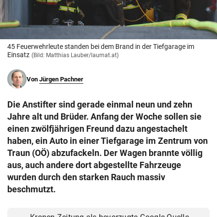
© Krone Multimedia GmbH & Co KG 2026
Muthgasse 2, 1190 Wien
45 Feuerwehrleute standen bei dem Brand in der Tiefgarage im
Einsatz
(Bild: Matthias Lauber/laumat.at)
Von
Jürgen Pachner
Die Anstifter sind gerade einmal neun und zehn
Jahre alt und Brüder. Anfang der Woche sollen sie
einen zwölfjährigen Freund dazu angestachelt
haben, ein Auto in einer Tiefgarage im Zentrum von
Traun (OÖ) abzufackeln. Der Wagen brannte völlig
aus, auch andere dort abgestellte Fahrzeuge
wurden durch den starken Rauch massiv
beschmutzt.