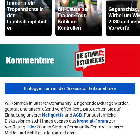
Immer mehr
Tropennächte in
BH-Causa bei
Gegenschlag,
den
Frauen-Tour:
Wirbel um W
Landeshauptstädt
Kritik an
2030 und neu
en
Kontrollen
Vorwürfe
Einloggen, um an der Diskussion teilzunehmen
Willkommen in unserer Community! Eingehende Beiträge werden
geprüft und anschließend veröffentlicht. Bitte achten Sie auf
Einhaltung unserer
Netiquette
und
AGB
. Für ausführliche
Diskussionen steht Ihnen ebenso das
krone.at-Forum
zur
Verfügung.
Hier
können Sie das Community-Team via unserer
Melde- und Abhilfestelle kontaktieren.