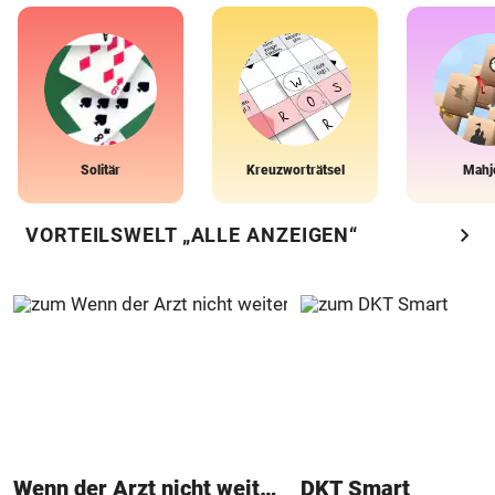
Solitär
Kreuzworträtsel
Mahj
chevron_right
VORTEILSWELT „ALLE ANZEIGEN“
Wenn der Arzt nicht weiter weiß
DKT Smart