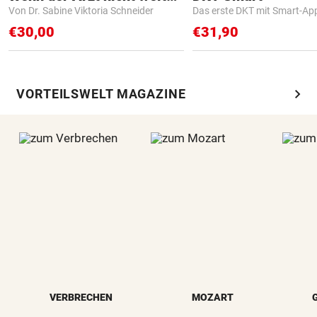
Von Dr. Sabine Viktoria Schneider
Das erste DKT mit Smart-Ap
€30,00
€31,90
chevron_right
VORTEILSWELT MAGAZINE
VERBRECHEN
MOZART