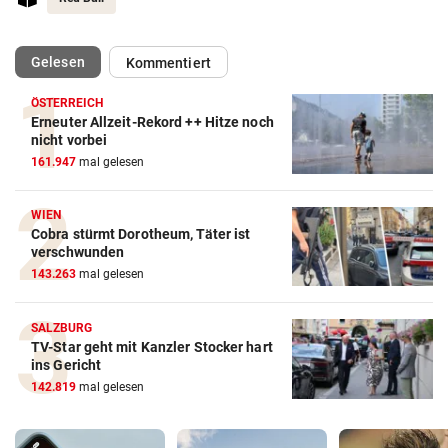
(ausgewählt)
Gelesen
Kommentiert
ÖSTERREICH
Erneuter Allzeit-Rekord ++ Hitze noch
nicht vorbei
161.947
mal gelesen
WIEN
Cobra stürmt Dorotheum, Täter ist
verschwunden
143.263
mal gelesen
SALZBURG
TV-Star geht mit Kanzler Stocker hart
ins Gericht
142.819
mal gelesen