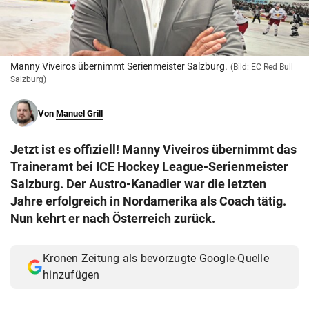
© Krone Multimedia GmbH & Co KG 2026
Muthgasse 2, 1190 Wien
Manny Viveiros übernimmt Serienmeister Salzburg.
(Bild: EC Red Bull
Salzburg)
Von
Manuel Grill
Jetzt ist es offiziell! Manny Viveiros übernimmt das
Traineramt bei ICE Hockey League-Serienmeister
Salzburg. Der Austro-Kanadier war die letzten
Jahre erfolgreich in Nordamerika als Coach tätig.
Nun kehrt er nach Österreich zurück.
Kronen Zeitung als bevorzugte Google-Quelle
hinzufügen