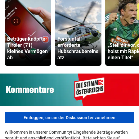
Betrüger knöpfte
Forstunfall
Tiroler (71)
erforderte
„Stell dir vor, 
kleines Vermögen
Hubschraubereins
holst mit Rapi
ab
atz
einen Titel“
Einloggen, um an der Diskussion teilzunehmen
Willkommen in unserer Community! Eingehende Beiträge werden
geprüft und anschließend veröffentlicht. Bitte achten Sie auf