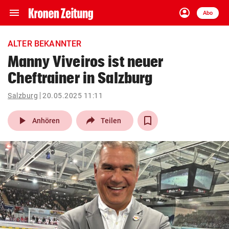
menu
account_circle
Navigation
Anmelden
Abo
close
Schließen
ein-/ausklappen
ALTER BEKANNTER
Abonnieren
Manny Viveiros ist neuer
Cheftrainer in Salzburg
account_circle
arrow_right
Anmelden
Salzburg
20.05.2025 11:11
pin_drop
arrow_right
Bundesland auswäh
Wien
play_arrow
Anhören
Teilen
bookmark
Merkliste
Suchbegriff
search
eingeben