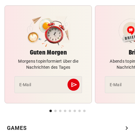
Guten Morgen
Br
Morgens topinformiert über die
Abends topin
Nachrichten des Tages
Nachrich
send
E-Mail
E-Mail
Abschicken
chevron_right
GAMES