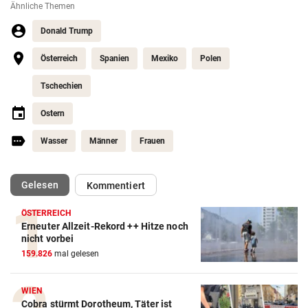
Ähnliche Themen
Donald Trump
Österreich
Spanien
Mexiko
Polen
Tschechien
Ostern
Wasser
Männer
Frauen
(ausgewählt)
Gelesen
Kommentiert
ÖSTERREICH
Erneuter Allzeit-Rekord ++ Hitze noch
nicht vorbei
159.826
mal gelesen
WIEN
Cobra stürmt Dorotheum, Täter ist