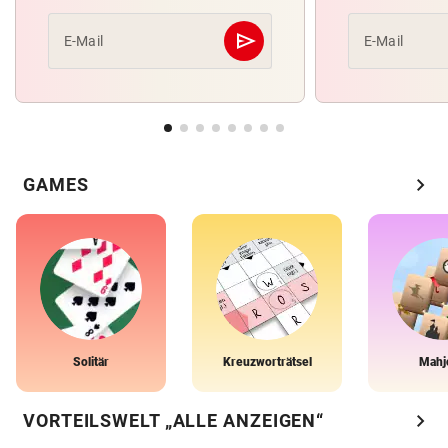
send
E-Mail
E-Mail
Abschicken
chevron_right
GAMES
Solitär
Kreuzworträtsel
Mahj
chevron_right
VORTEILSWELT „ALLE ANZEIGEN“