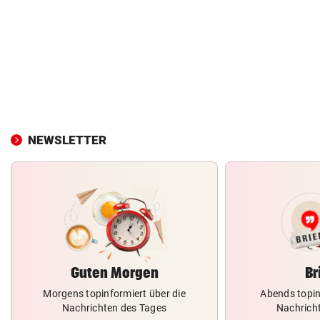
NEWSLETTER
Guten Morgen
Br
Morgens topinformiert über die
Abends topin
Nachrichten des Tages
Nachrich