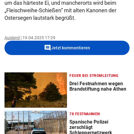
um das härteste Ei, und mancherorts wird beim
„Fleischweihe-Schießen“ mit alten Kanonen der
Ostersegen lautstark begrüßt.
Ausland
19.04.2025 17:29
comment
Jetzt kommentieren
FEUER BEI STROMLEITUNG
Drei Festnahmen wegen
Brandstiftung nahe Athen
78 FESTNAHMEN
Spanische Polizei
zerschlägt
Schleppernetzwerk