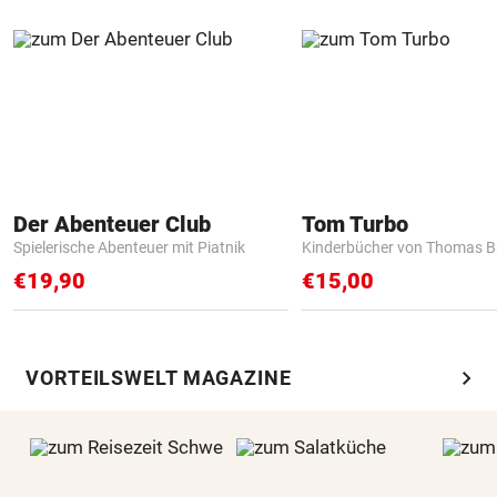
Der Abenteuer Club
Tom Turbo
Spielerische Abenteuer mit Piatnik
Kinderbücher von Thomas B
€19,90
€15,00
chevron_right
VORTEILSWELT MAGAZINE