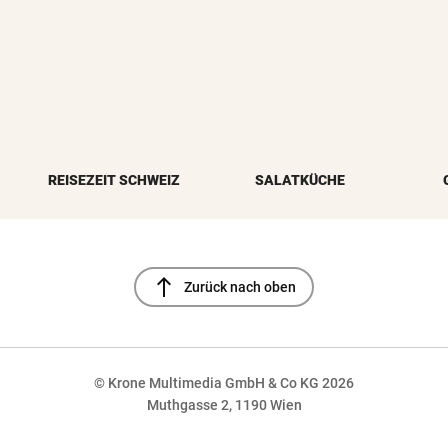
REISEZEIT SCHWEIZ
SALATKÜCHE
north
Zurück nach oben
© Krone Multimedia GmbH & Co KG 2026
Muthgasse 2, 1190 Wien