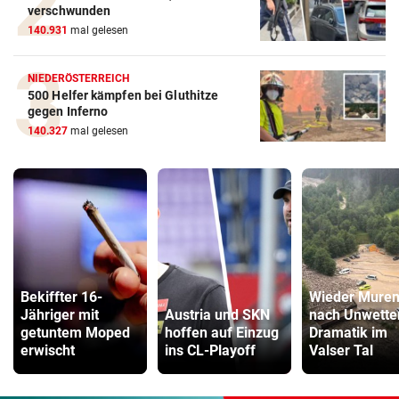
verschwunden
140.931
mal gelesen
NIEDERÖSTERREICH
500 Helfer kämpfen bei Gluthitze
gegen Inferno
140.327
mal gelesen
Bekiffter 16-
Wieder Mure
Jähriger mit
Austria und SKN
nach Unwette
getuntem Moped
hoffen auf Einzug
Dramatik im
erwischt
ins CL-Playoff
Valser Tal