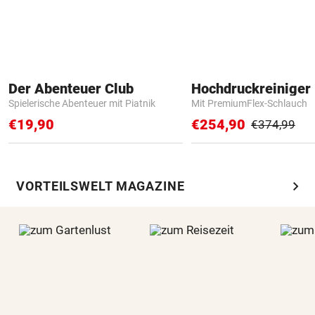
Der Abenteuer Club
Hochdruckreiniger 
Spielerische Abenteuer mit Piatnik
Mit PremiumFlex-Schlauch
€19,90
€254,90
€374,99
chevron_right
VORTEILSWELT MAGAZINE