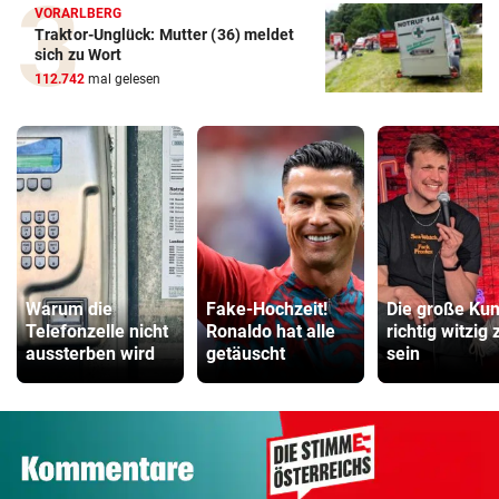
VORARLBERG
Traktor-Unglück: Mutter (36) meldet
sich zu Wort
112.742
mal gelesen
Warum die
Fake-Hochzeit!
Die große Kun
Telefonzelle nicht
Ronaldo hat alle
richtig witzig 
aussterben wird
getäuscht
sein