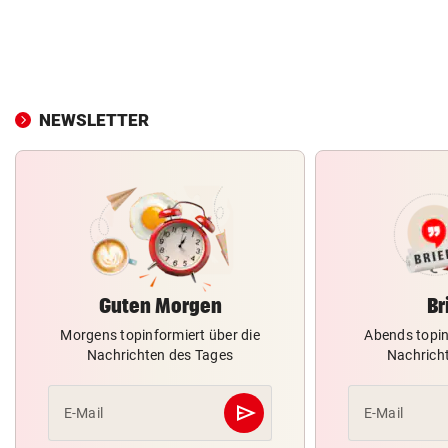
NEWSLETTER
Guten Morgen
Br
Morgens topinformiert über die
Abends topin
Nachrichten des Tages
Nachrich
send
E-Mail
E-Mail
Abschicken