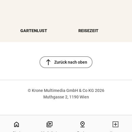
GARTENLUST
REISEZEIT
north
Zurück nach oben
© Krone Multimedia GmbH & Co KG 2026
Muthgasse 2, 1190 Wien
NaN%
home
pin_drop