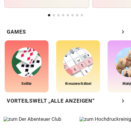
chevron_right
GAMES
Solitär
Kreuzworträtsel
Mahj
chevron_right
VORTEILSWELT „ALLE ANZEIGEN“