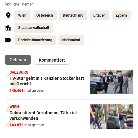
Ähnliche Themen
Wien
Österreich
Deutschland
Litauen
Zypern
Staatsanwaltschaft
Parteienfinanzierung
Nationalrat
(ausgewählt)
Gelesen
Kommentiert
SALZBURG
TV-Star geht mit Kanzler Stocker hart
ins Gericht
146.461
mal gelesen
WIEN
Cobra stürmt Dorotheum, Täter ist
verschwunden
143.872
mal gelesen