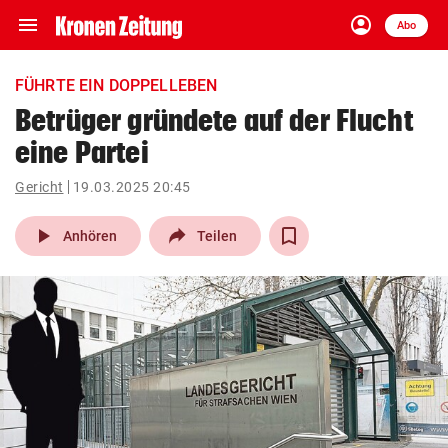
menu
account_circle
Navigation
Anmelden
Abo
close
Schließen
ein-/ausklappen
FÜHRTE EIN DOPPELLEBEN
Abonnieren
Betrüger gründete auf der Flucht
eine Partei
account_circle
arrow_right
Anmelden
Gericht
19.03.2025 20:45
pin_drop
arrow_right
Bundesland auswäh
Wien
play_arrow
Anhören
Teilen
bookmark
Merkliste
Suchbegriff
search
eingeben