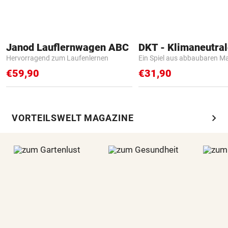
Janod Lauflernwagen ABC
Hervorragend zum Laufenlernen
Ein Spiel aus abbaubaren Ma
€59,90
€31,90
chevron_right
VORTEILSWELT MAGAZINE