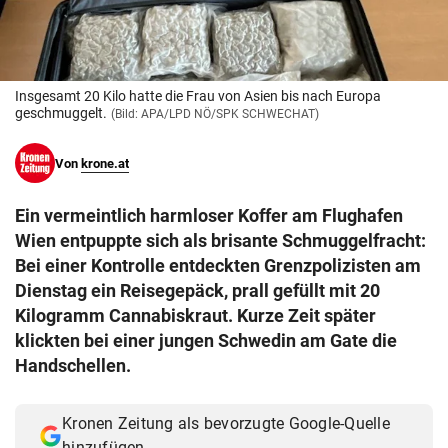
© Krone Multimedia GmbH & Co KG 2026
Muthgasse 2, 1190 Wien
Insgesamt 20 Kilo hatte die Frau von Asien bis nach Europa
geschmuggelt.
(Bild: APA/LPD NÖ/SPK SCHWECHAT)
Von
krone.at
Ein vermeintlich harmloser Koffer am Flughafen
Wien entpuppte sich als brisante Schmuggelfracht:
Bei einer Kontrolle entdeckten Grenzpolizisten am
Dienstag ein Reisegepäck, prall gefüllt mit 20
Kilogramm Cannabiskraut. Kurze Zeit später
klickten bei einer jungen Schwedin am Gate die
Handschellen.
Kronen Zeitung als bevorzugte Google-Quelle
hinzufügen