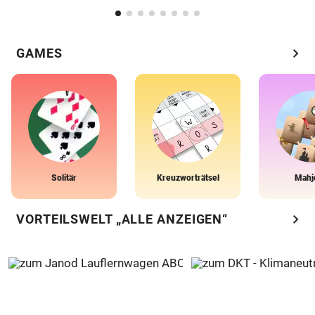
chevron_right
GAMES
Solitär
Kreuzworträtsel
Mahj
chevron_right
VORTEILSWELT „ALLE ANZEIGEN“