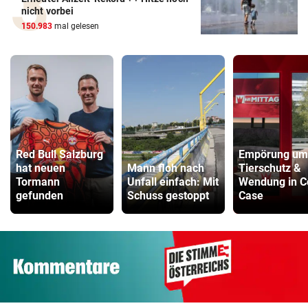
nicht vorbei
150.983
mal gelesen
Red Bull Salzburg
Empörung um
hat neuen
Mann floh nach
Tierschutz &
Tormann
Unfall einfach: Mit
Wendung in C
gefunden
Schuss gestoppt
Case