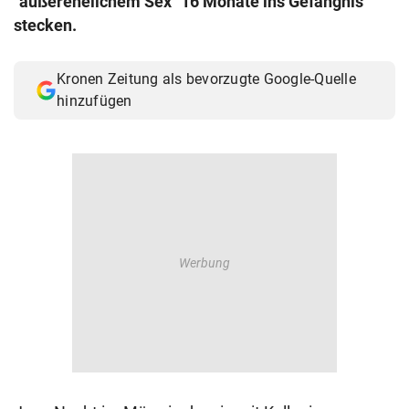
"außerehelichem Sex" 16 Monate ins Gefängnis
© Krone Multimedia GmbH & Co KG 2026
stecken.
Muthgasse 2, 1190 Wien
Kronen Zeitung als bevorzugte Google-Quelle
hinzufügen