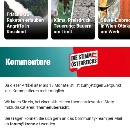
Frische US-
Raketen erlauben
Klima, Preisdruck,
Säure-Einbre
Angriffe in
Teuerung: Bauern
in Wien-Ottak
Russland
am Limit
am Werk
Da dieser Artikel älter als 18 Monate ist, ist zum jetzigen Zeitpunkt
kein Kommentieren mehr möglich.
Wir laden Sie ein, bei einer aktuelleren themenrelevanten Story
mitzudiskutieren:
Themenübersicht
.
Bei Fragen können Sie sich gern an das Community-Team per Mail
an
forum@krone.at
wenden.