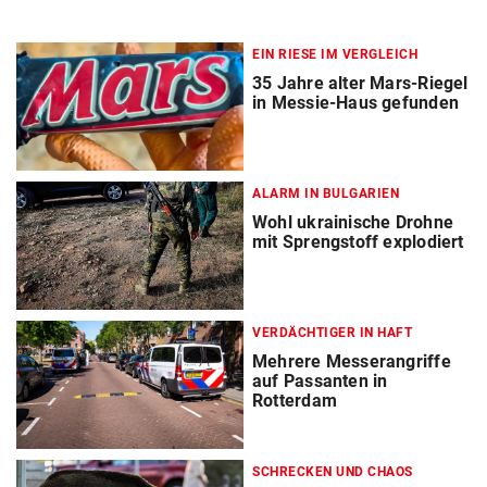
EIN RIESE IM VERGLEICH
35 Jahre alter Mars-Riegel
in Messie-Haus gefunden
ALARM IN BULGARIEN
Wohl ukrainische Drohne
mit Sprengstoff explodiert
VERDÄCHTIGER IN HAFT
Mehrere Messerangriffe
auf Passanten in
Rotterdam
SCHRECKEN UND CHAOS