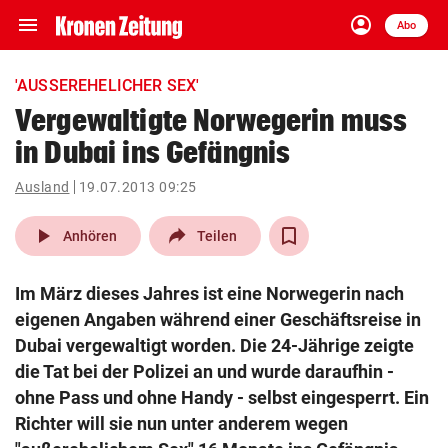
menu
account_circle
Navigation
Anmelden
Abo
close
Schließen
ein-/ausklappen
'AUSSEREHELICHER SEX'
Abonnieren
Vergewaltigte Norwegerin muss
in Dubai ins Gefängnis
account_circle
arrow_right
Anmelden
Ausland
19.07.2013 09:25
pin_drop
arrow_right
Bundesland auswäh
Wien
play_arrow
Anhören
Teilen
bookmark
Merkliste
Im März dieses Jahres ist eine Norwegerin nach
eigenen Angaben während einer Geschäftsreise in
Suchbegriff
Dubai vergewaltigt worden. Die 24-Jährige zeigte
search
eingeben
die Tat bei der Polizei an und wurde daraufhin -
ohne Pass und ohne Handy - selbst eingesperrt. Ein
Richter will sie nun unter anderem wegen