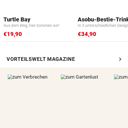
Turtle Bay
Asobu-Bestie-Trin
Aus dem Weg, hier kommen wir!
In 3 unterschiedlichen Desig
€19,90
€34,90
chevron_right
VORTEILSWELT MAGAZINE