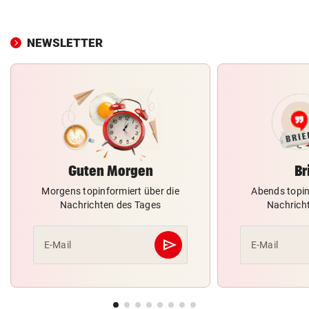
NEWSLETTER
Guten Morgen
Br
Morgens topinformiert über die
Abends topin
Nachrichten des Tages
Nachrich
send
E-Mail
E-Mail
Abschicken