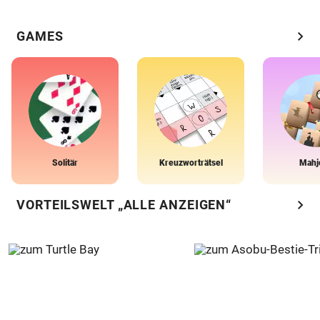
chevron_right
GAMES
Solitär
Kreuzworträtsel
Mahj
chevron_right
VORTEILSWELT „ALLE ANZEIGEN“