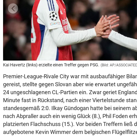
Kai Havertz (links) erzielte einen Treffer gegen PSG.
(Bild: AP/ASSOCIATE
Premier-League-Rivale City war mit ausbaufähiger Bila
gereist, stellte gegen Slovan aber wie erwartet ungefä
24 ungeschlagenen CL-Partien ein. Zwar geriet England
Minute fast in Rückstand, nach einer Viertelstunde sta
standesgemäß 2:0. Ilkay Gündogan hatte bei seinem a
nach Abpraller auch ein wenig Glück (8.), Phil Foden e
platzierten Flachschuss (15.). Vor beiden Treffern ließ d
aufgebotene Kevin Wimmer dem belgischen Flügelflitz