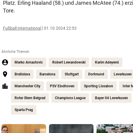
Platz. Erling Haaland (58.) und James McAtee (74.) erzi
Tore.
Fußball International
01.10.2024 22:53
Ähnliche Themen
Marko Arnautovic
Robert Lewandowski
Karim Adeyemi
Bratislava
Barcelona
Stuttgart
Dortmund
Leverkusen
Manchester City
PSV Eindhoven
Sporting Lissabon
Inter 
Roter Stern Belgrad
Champions League
Bayer 04 Leverkusen
Sparta Prag