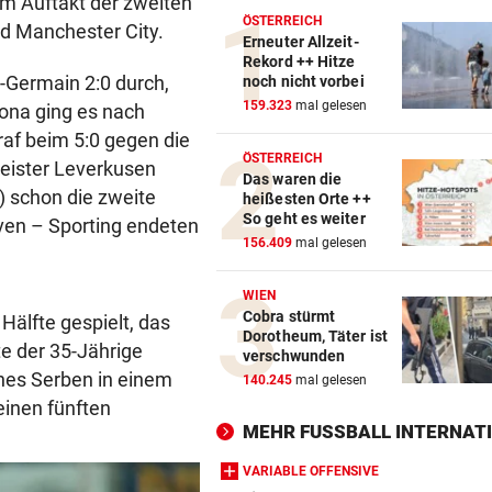
um Auftakt der zweiten
ÖSTERREICH
d Manchester City.
Erneuter Allzeit-
Rekord ++ Hitze
-Germain 2:0 durch,
noch nicht vorbei
159.323
mal gelesen
elona ging es nach
af beim 5:0 gegen die
ÖSTERREICH
eister Leverkusen
Das waren die
.) schon die zweite
heißesten Orte ++
So geht es weiter
ven – Sporting endeten
156.409
mal gelesen
WIEN
Cobra stürmt
Hälfte gespielt, das
Dorotheum, Täter ist
te der 35-Jährige
verschwunden
nes Serben in einem
140.245
mal gelesen
seinen fünften
MEHR FUSSBALL INTERNATI
VARIABLE OFFENSIVE