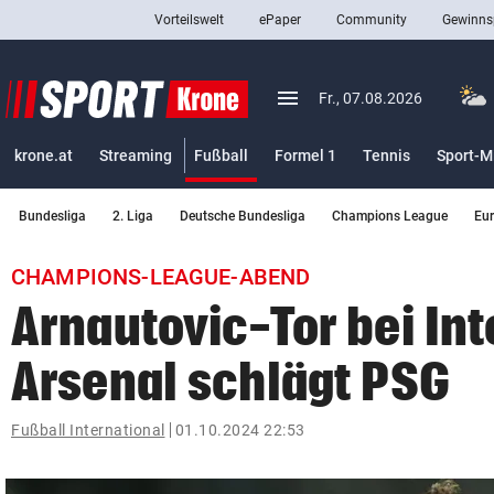
Vorteilswelt
ePaper
Community
Gewinns
close
Schließen
menu
Menü aufklappen
Fr., 07.08.2026
Abonnieren
(ausgewählt)
krone.at
Streaming
Fußball
Formel 1
Tennis
Sport-M
account_circle
arrow_right
Anmelden
Bundesliga
2. Liga
Deutsche Bundesliga
Champions League
Eu
pin_drop
arrow_right
Bundesland auswäh
Wien
CHAMPIONS-LEAGUE-ABEND
bookmark
Merkliste
Arnautovic-Tor bei Int
Arsenal schlägt PSG
Suchbegriff
search
eingeben
Fußball International
01.10.2024 22:53