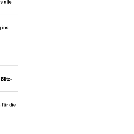
s alle
 ins
Blitz-
 für die