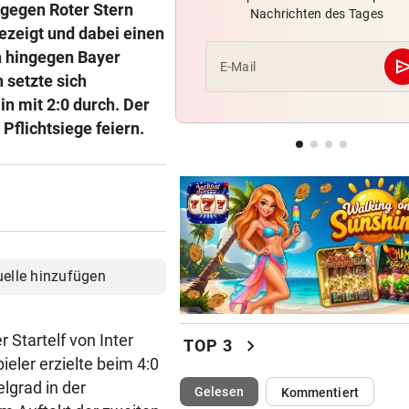
 gegen Roter Stern
Nachrichten des Tages
Wikinger entern Museum: „
ezeigt und dabei einen
hat Spaß gemacht!“
h hingegen Bayer
se
E-Mail
 setzte sich
RADSPORT
n mit 2:0 durch. Der
Gall behauptet Burgos-Führ
vor dem Schlusstag!
Pflichtsiege feiern.
BEI POLEN-CHALLENGER
Nervenstarker Schwärzler zi
ins Halbfinale ein
uelle hinzufügen
 Startelf von Inter
chevron_right
TOP 3
eler erzielte beim 4:0
lgrad in der
(ausgewählt)
Gelesen
Kommentiert