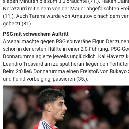
sieben Minuten bis zum 3:0 brauchte (71.). Hakan Calh
Nerazzurri mit einem von der Mauer abgefälschten Frei
(11.). Auch Taremi wurde von Arnautovic nach dem ver
geherzt (81).
PSG mit schwachem Auftritt
Arsenal machte gegen PSG souveräne Figur. Der zuneh
schon in der ersten Hälfte in einer 2:0-Führung. PSG-Goa
Donnarumma agierte jeweils unglücklich. Kai Havertz k
Leandro Trossard am zu spät heranfliegenden Torhüter v
Beim 2:0 ließ Donnarumma einen Freistoß von Bukayo 
und Feind vorbeiging, passieren (35.).