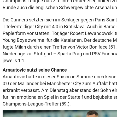
Champions League das 2:0. Ihren ersten Sieg holten z
Runde auch die englischen Schwergewichte Arsenal un
Die Gunners setzten sich im Schlager gegen Paris Saint
Titelverteidiger City mit 4:0 in Bratislava. Auch in Barc
Papierform vonstatten. Torjäger Robert Lewandowski tr
Young Boys zweimal für die Katalanen. Der deutsche M
fügte Milan durch einen Treffer von Victor Boniface (51
Niederlage zu. Stuttgart – Sparta Prag und PSV Eindho
jeweils 1:1.
Arnautovic nutzt seine Chance
Arnautovic hatte in dieser Saison in Summe noch keine 
0:0 der Mailänder bei Manchester City zum Auftakt hat
erkrankt verpasst. Am Dienstag aber stand der Sohn ei
für ihn emotionalen Spiel in der Startelf und bejubelte 
Champions-League-Treffer (59.).