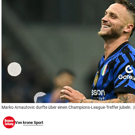
© Krone Multimedia GmbH & Co KG 2026
Muthgasse 2, 1190 Wien
Marko Arnautovic durfte über einen Champions-League-Treffer jubeln.
(
Von
krone Sport