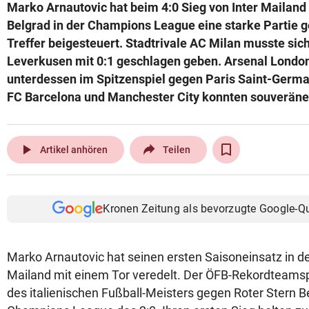
Marko Arnautovic hat beim 4:0 Sieg von Inter Mailand
Belgrad in der Champions League eine starke Partie g
Treffer beigesteuert. Stadtrivale AC Milan musste sic
Leverkusen mit 0:1 geschlagen geben. Arsenal London
unterdessen im Spitzenspiel gegen Paris Saint-Germai
FC Barcelona und Manchester City konnten souveräne 
play_arrow
Artikel anhören
Teilen
Kronen Zeitung als bevorzugte Google-Q
Marko Arnautovic hat seinen ersten Saisoneinsatz in der
Mailand mit einem Tor veredelt. Der ÖFB-Rekordteamspi
des italienischen Fußball-Meisters gegen Roter Stern Be