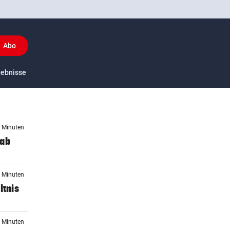
Abo
y
gebnisse
US-Sport
3 Minuten
 ab
7 Minuten
ltnis
7 Minuten