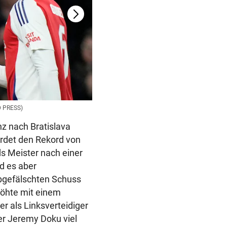
D PRESS)
(Bild: AFP/APA/Josep LAGO)
nz nach Bratislava
hrdet den Rekord von
s Meister nach einer
nd es aber
bgefälschten Schuss
rhöhte mit einem
er als Linksverteidiger
er Jeremy Doku viel