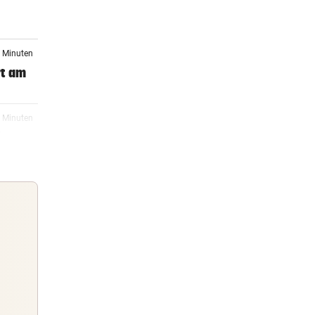
n
8 Minuten
rt am
4 Minuten
inzug
7 Minuten
1 Minuten
Guten Morgen
Morgens topinformiert über die
15:30