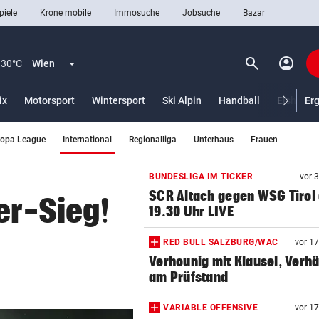
piele
Krone mobile
Immosuche
Jobsuche
Bazar
search
account_circle
Menü aufklappen
Suchen
30°C
Wien
ix
Motorsport
Wintersport
Ski Alpin
Handball
Eishocke
Er
(ausgewählt)
ropa League
International
Regionalliga
Unterhaus
Frauen
len
BUNDESLIGA IM TICKER
vor 
SCR Altach gegen WSG Tirol
er-Sieg!
19.30 Uhr LIVE
RED BULL SALZBURG/WAC
vor 1
Verhounig mit Klausel, Verhä
am Prüfstand
VARIABLE OFFENSIVE
vor 1