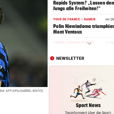
Rapids System? „Lassen de
Jungs alle Freiheiten!“
TOUR DE FRANCE – DAMEN
vor 2
Polin Niewiadoma triumphie
Mont Ventoux
VIERER-TURNIER STARTET
vor 4
Austria und SKN hoffen auf E
ins CL-Playoff
NEWSLETTER
AUSTRIA WIEN
vor 4
Mutiges Hollywood wird zur
violetten Realität
SCHONUNG ANGESAGT
vor 5
Bild: AFP/APA/GABRIEL BOUYS)
Operation bei ÖSV-Skistar
erfolgreich verlaufen!
Sport News
Topinformiert über die Sport-
VOR FOOTBALL-MATCH