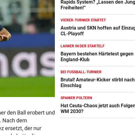
Rapids System? „Lassen den Jung
Freiheiten!“
VIERER-TURNIER STARTET
Austria und SKN hoffen auf Einzug
CL-Playoff
LAIMER IN DER STARTELF
Bayern bestehen Härtetest gegen
England-Klub
BEI FUSSBALL-TURNIER
Brutal! Amateur-Kicker stirbt nach 
Einschlag
SPANIER POLTERN
Hat Ceuta-Chaos jetzt auch Folgen
WM 2030?
r den Ball erobert und
ng. Nach dem
 ersetzt, der nur