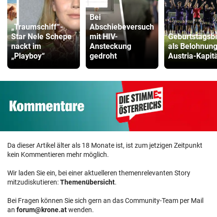
Bei
„Traumschiff“-
Abschiebeversuch
Star Nele Schepe
mit HIV-
Geburtstagsbi
nackt im
Ansteckung
als Belohnung
„Playboy“
gedroht
Austria-Kapit
Da dieser Artikel älter als 18 Monate ist, ist zum jetzigen Zeitpunkt
kein Kommentieren mehr möglich.
Wir laden Sie ein, bei einer aktuelleren themenrelevanten Story
mitzudiskutieren:
Themenübersicht
.
Bei Fragen können Sie sich gern an das Community-Team per Mail
an
forum@krone.at
wenden.