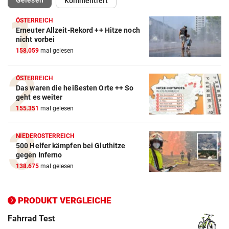
Kommentiert
ÖSTERREICH
Erneuter Allzeit-Rekord ++ Hitze noch
Action-Cam Vergleich
nicht vorbei
158.059
mal gelesen
ZUM VERGLEICH
Crosstrainer Vergleich
ÖSTERREICH
Das waren die heißesten Orte ++ So
ZUM VERGLEICH
geht es weiter
155.351
mal gelesen
E-Bike Vergleich
ZUM VERGLEICH
NIEDERÖSTERREICH
500 Helfer kämpfen bei Gluthitze
Elektro-Scooter Vergleich
gegen Inferno
ZUM VERGLEICH
138.675
mal gelesen
Ergometer Vergleich
ZUM VERGLEICH
PRODUKT VERGLEICHE
Fahrrad Test