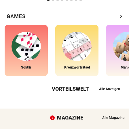
chevron_right
GAMES
Solitär
Kreuzworträtsel
Mahj
VORTEILSWELT
Alle Anzeigen
MAGAZINE
Alle Magazine