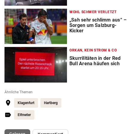
WOHL SCHWER VERLETZT
„Sah sehr schlimm aus“ –
Sorgen um Salzburg-
Kicker
ORKAN, KEIN STROM & CO
Skurrilitäten in der Red
Bull Arena häufen sich
Ähnliche Themen
Klagenfurt
Hartberg
Elfmeter
(ausgewählt)
Gelesen