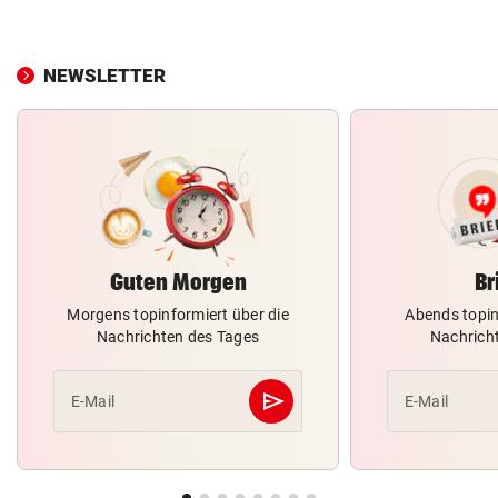
NEWSLETTER
Guten Morgen
Br
Morgens topinformiert über die
Abends topin
Nachrichten des Tages
Nachrich
send
E-Mail
E-Mail
Abschicken