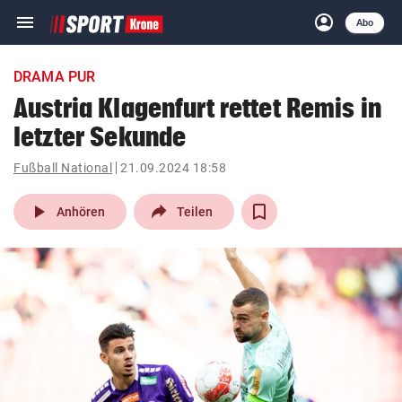
menu
account_circle
Navigation
Anmelden
Abo
close
Schließen
ein-/ausklappen
DRAMA PUR
Abonnieren
Austria Klagenfurt rettet Remis in
letzter Sekunde
account_circle
arrow_right
Anmelden
Fußball National
21.09.2024 18:58
pin_drop
arrow_right
Bundesland auswäh
Wien
play_arrow
Anhören
Teilen
bookmark
Merkliste
Suchbegriff
search
eingeben