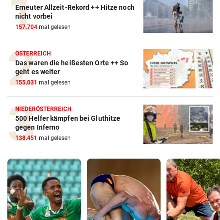
Erneuter Allzeit-Rekord ++ Hitze noch
nicht vorbei
157.704
mal gelesen
ÖSTERREICH
Das waren die heißesten Orte ++ So
geht es weiter
155.031
mal gelesen
NIEDERÖSTERREICH
500 Helfer kämpfen bei Gluthitze
gegen Inferno
138.451
mal gelesen