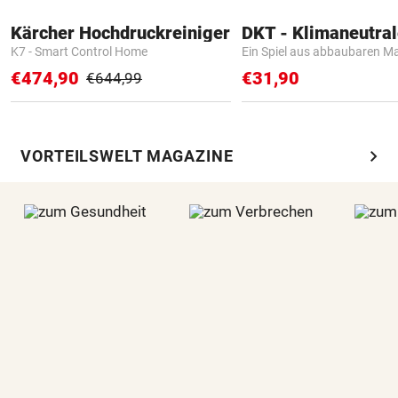
Kärcher Hochdruckreiniger
K7 - Smart Control Home
Ein Spiel aus abbaubaren Ma
€474,90
€31,90
€644,99
chevron_right
VORTEILSWELT MAGAZINE