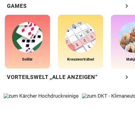
chevron_right
GAMES
Solitär
Kreuzworträtsel
Mahj
chevron_right
VORTEILSWELT „ALLE ANZEIGEN“