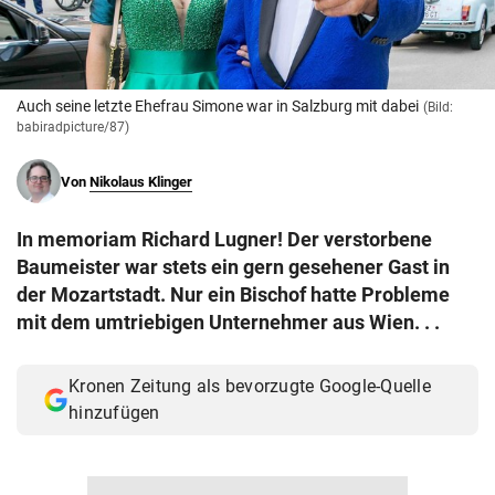
© Krone Multimedia GmbH & Co KG 2026
Muthgasse 2, 1190 Wien
Auch seine letzte Ehefrau Simone war in Salzburg mit dabei
(Bild:
babiradpicture/87)
Von
Nikolaus Klinger
In memoriam Richard Lugner! Der verstorbene
Baumeister war stets ein gern gesehener Gast in
der Mozartstadt. Nur ein Bischof hatte Probleme
mit dem umtriebigen Unternehmer aus Wien. . .
Kronen Zeitung als bevorzugte Google-Quelle
hinzufügen