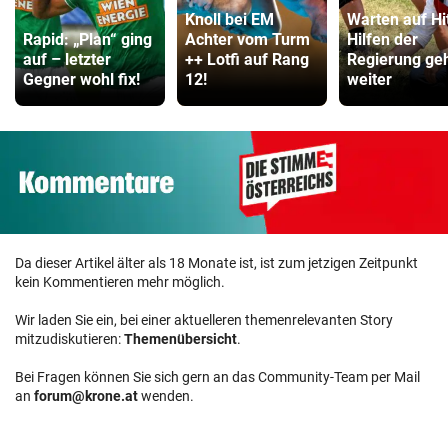
Knoll bei EM
Warten auf Hi
Rapid: „Plan“ ging
Achter vom Turm
Hilfen der
auf – letzter
++ Lotfi auf Rang
Regierung ge
Gegner wohl fix!
12!
weiter
Da dieser Artikel älter als 18 Monate ist, ist zum jetzigen Zeitpunkt
kein Kommentieren mehr möglich.
Wir laden Sie ein, bei einer aktuelleren themenrelevanten Story
mitzudiskutieren:
Themenübersicht
.
Bei Fragen können Sie sich gern an das Community-Team per Mail
an
forum@krone.at
wenden.