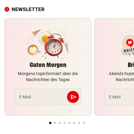
NEWSLETTER
Guten Morgen
Br
Morgens topinformiert über die
Abends topin
Nachrichten des Tages
Nachrich
send
E-Mail
E-Mail
Abschicken