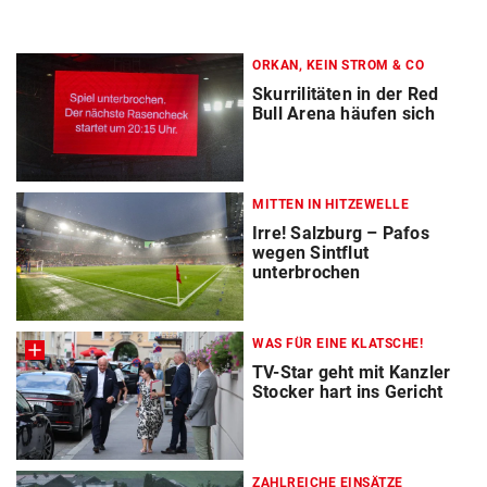
ORKAN, KEIN STROM & CO
Skurrilitäten in der Red
Bull Arena häufen sich
MITTEN IN HITZEWELLE
Irre! Salzburg – Pafos
wegen Sintflut
unterbrochen
WAS FÜR EINE KLATSCHE!
TV-Star geht mit Kanzler
Stocker hart ins Gericht
ZAHLREICHE EINSÄTZE