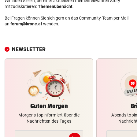
Wir laden Sie ein, bei einer aktuelleren themenrelevanten Story
mitzudiskutieren:
Themenübersicht
.
Bei Fragen können Sie sich gern an das Community-Team per Mail
an
forum@krone.at
wenden.
NEWSLETTER
Guten Morgen
Br
Morgens topinformiert über die
Abends topin
Nachrichten des Tages
Nachrich