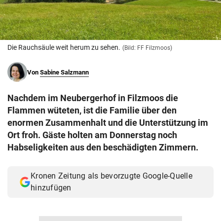
© Krone Multimedia GmbH & Co KG 2026
Muthgasse 2, 1190 Wien
Die Rauchsäule weit herum zu sehen.
(Bild: FF Filzmoos)
Von
Sabine Salzmann
Nachdem im Neubergerhof in Filzmoos die
Flammen wüteten, ist die Familie über den
enormen Zusammenhalt und die Unterstützung im
Ort froh. Gäste holten am Donnerstag noch
Habseligkeiten aus den beschädigten Zimmern.
Kronen Zeitung als bevorzugte Google-Quelle
hinzufügen