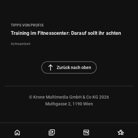
TIPPS VON PROFIS
Training im Fitnesscenter: Darauf sollt ihr achten
Achtsamkeit
north
Zurück nach oben
© Krone Multimedia GmbH & Co KG 2026
Muthgasse 2, 1190 Wien
NaN%