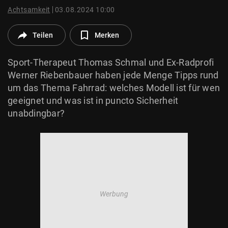
© Krone Multimedia GmbH & Co KG 2026
Achtsamkeit
03.08.2024 10:00
Muthgasse 2, 1190 Wien
Teilen
Merken
Sport-Therapeut Thomas Schmal und Ex-Radprofi
Werner Riebenbauer haben jede Menge Tipps rund
um das Thema Fahrrad: welches Modell ist für wen
geeignet und was ist in puncto Sicherheit
unabdingbar?