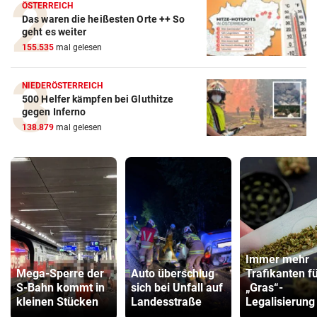
ÖSTERREICH
Das waren die heißesten Orte ++ So
geht es weiter
155.535
mal gelesen
NIEDERÖSTERREICH
500 Helfer kämpfen bei Gluthitze
gegen Inferno
138.879
mal gelesen
Immer mehr
Mega-Sperre der
Auto überschlug
Trafikanten f
S-Bahn kommt in
sich bei Unfall auf
„Gras“-
kleinen Stücken
Landesstraße
Legalisierung