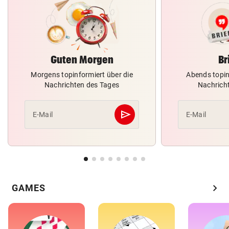
Guten Morgen
Br
Morgens topinformiert über die
Abends topin
Nachrichten des Tages
Nachrich
send
E-Mail
E-Mail
Abschicken
chevron_right
GAMES