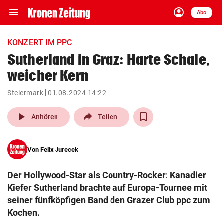
menu
account_circle
Navigation
Anmelden
Abo
close
Schließen
ein-/ausklappen
KONZERT IM PPC
Abonnieren
Sutherland in Graz: Harte Schale,
weicher Kern
account_circle
arrow_right
Anmelden
Steiermark
01.08.2024 14:22
pin_drop
arrow_right
Bundesland auswäh
Wien
play_arrow
Anhören
Teilen
bookmark
Merkliste
Von
Felix Jurecek
Suchbegriff
search
Der Hollywood-Star als Country-Rocker: Kanadier
eingeben
Kiefer Sutherland brachte auf Europa-Tournee mit
seiner fünfköpfigen Band den Grazer Club ppc zum
Kochen.