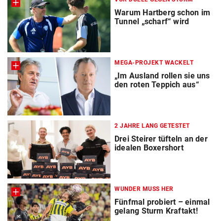
Warum Hartberg schon im
Tunnel „scharf“ wird
MEGA-PROJEKT WACKELT
„Im Ausland rollen sie uns
den roten Teppich aus“
2 JAHRE LANG GETESTET
Drei Steirer tüfteln an der
idealen Boxershort
WUNDER MUSS HER
Fünfmal probiert – einmal
gelang Sturm Kraftakt!