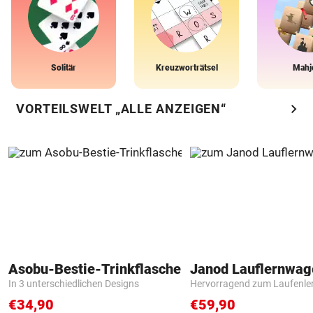
Solitär
Kreuzworträtsel
Mahj
chevron_right
VORTEILSWELT „ALLE ANZEIGEN“
Asobu-Bestie-Trinkflasche
Janod Lauflernwa
In 3 unterschiedlichen Designs
Hervorragend zum Laufenle
€34,90
€59,90