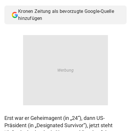
© Krone Multimedia GmbH & Co KG 2026
Kronen Zeitung als bevorzugte Google-Quelle
Muthgasse 2, 1190 Wien
hinzufügen
Erst war er Geheimagent (in „24“), dann US-
Präsident (in „Designated Survivor“), jetzt steht