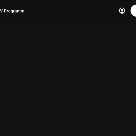
account_circle
V-Programm
len