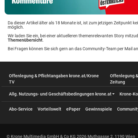
Da dieser Artikel älter als 18 Monate ist, ist zum jetzigen Zeitpunkt
möglich.
Wir laden Sie ein, bei einer aktuelleren themenrelevanten Story mitzud
Themenübersicht
.
Bei Fragen können Sie sich gern an das Community-Team per Mail a
Offenlegung & Pflichtangaben krone.at/Krone
Offenlegung 
TV
Zeitung
Allg. Nutzungs- und Geschäftsbedingungen krone.at
Krone-Ko
Abo-Service
Vorteilswelt
ePaper
Gewinnspiele
Communit
© Krone Multimedia GmbH & Co KG 2026 Muthgasse 2, 1190 Wien