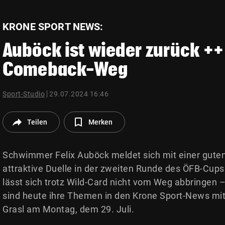
© Krone Multimedia GmbH & Co KG 2026
Muthgasse 2, 1190 Wien
KRONE SPORT NEWS:
Auböck ist wieder zurück ++
Comeback-Weg
Sport-Studio
29.07.2024 16:46
Teilen
Merken
Schwimmer Felix Auböck meldet sich mit einer guten
attraktive Duelle in der zweiten Runde des ÖFB-Cups
lässt sich trotz Wild-Card nicht vom Weg abbringen
sind heute ihre Themen in den Krone Sport-News mi
Grasl am Montag, dem 29. Juli.