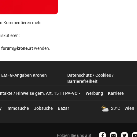
 kein Kommentieren mehr
iskutieren:
n
forum@krone.at
wenden.
& EMFG-Angaben Kronen
Datenschutz / Cookies /
Barrierefreiheit
ntakte / Hinweise gem. Art. 15 TTPA-VO
Werbung
Karriere
y
Immosuche
Jobsuche
Bazar
23°C
Wien
Folgen Sie uns auf