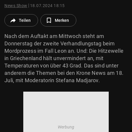
© Krone Multimedia GmbH & Co KG 2026
News Show
18.07.2024 18:15
Muthgasse 2, 1190 Wien
Teilen
Merken
Nach dem Auftakt am Mittwoch steht am
Donnerstag der zweite Verhandlungstag beim
Mordprozess im Fall Leon an. Und: Die Hitzewelle
in Griechenland hält unvermindert an, mit
Temperaturen von über 43 Grad. Das sind unter
anderem die Themen bei den Krone News am 18.
Juli, mit Moderatorin Stefana Madjarov.