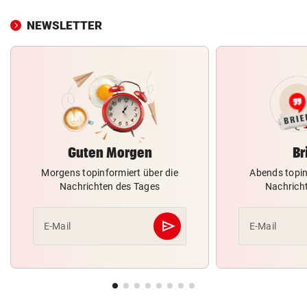
NEWSLETTER
Guten Morgen
Br
Morgens topinformiert über die
Abends topin
Nachrichten des Tages
Nachrich
send
E-Mail
E-Mail
Abschicken