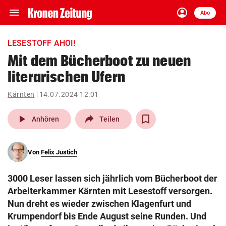
menu
account_circle
Navigation
Anmelden
Abo
close
Schließen
ein-/ausklappen
LESESTOFF AHOI!
Abonnieren
Mit dem Bücherboot zu neuen
literarischen Ufern
account_circle
arrow_right
Anmelden
Kärnten
14.07.2024 12:01
pin_drop
arrow_right
Bundesland auswäh
Wien
play_arrow
Anhören
Teilen
bookmark
Merkliste
Von
Felix Justich
Suchbegriff
search
3000 Leser lassen sich jährlich vom Bücherboot der
eingeben
Arbeiterkammer Kärnten mit Lesestoff versorgen.
Nun dreht es wieder zwischen Klagenfurt und
Krumpendorf bis Ende August seine Runden. Und