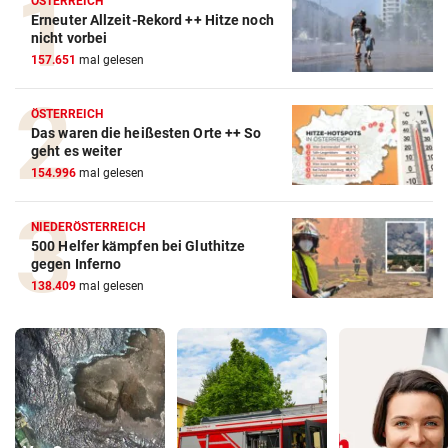
ÖSTERREICH
Erneuter Allzeit-Rekord ++ Hitze noch
nicht vorbei
157.651
mal gelesen
ÖSTERREICH
Das waren die heißesten Orte ++ So
geht es weiter
154.996
mal gelesen
NIEDERÖSTERREICH
500 Helfer kämpfen bei Gluthitze
gegen Inferno
138.409
mal gelesen