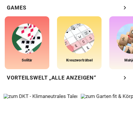
chevron_right
GAMES
Solitär
Kreuzworträtsel
Mahj
chevron_right
VORTEILSWELT „ALLE ANZEIGEN“