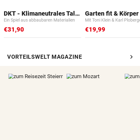
DKT - Klimaneutrales Talent
Garten fit & Körper 
Ein Spiel aus abbaubaren Materialien
Mit Toni Klein & Karl Ploberg
€31,90
€19,99
chevron_right
VORTEILSWELT MAGAZINE