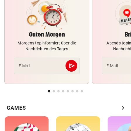
Guten Morgen
Br
Morgens topinformiert über die
Abends topin
Nachrichten des Tages
Nachrich
send
E-Mail
E-Mail
Abschicken
chevron_right
GAMES