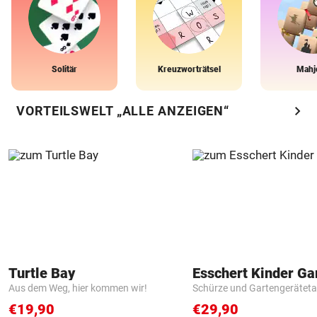
Solitär
Kreuzworträtsel
Mahj
chevron_right
VORTEILSWELT „ALLE ANZEIGEN“
Turtle Bay
Aus dem Weg, hier kommen wir!
Schürze und Gartengerätet
€19,90
€29,90