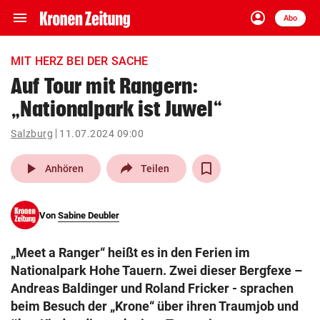
menu
account_circle
Navigation
Anmelden
Abo
close
Schließen
ein-/ausklappen
MIT HERZ BEI DER SACHE
Abonnieren
Auf Tour mit Rangern:
„Nationalpark ist Juwel“
account_circle
arrow_right
Anmelden
Salzburg
11.07.2024 09:00
pin_drop
arrow_right
Bundesland auswäh
Wien
play_arrow
Anhören
Teilen
bookmark
Merkliste
Von
Sabine Deubler
Suchbegriff
search
„Meet a Ranger“ heißt es in den Ferien im
eingeben
Nationalpark Hohe Tauern. Zwei dieser Bergfexe –
Andreas Baldinger und Roland Fricker - sprachen
beim Besuch der „Krone“ über ihren Traumjob und