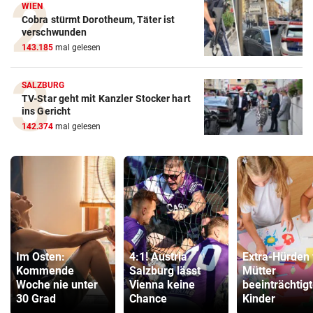
WIEN
Cobra stürmt Dorotheum, Täter ist
verschwunden
143.185
mal gelesen
SALZBURG
TV-Star geht mit Kanzler Stocker hart
ins Gericht
142.374
mal gelesen
Im Osten:
4:1! Austria
Extra-Hürden 
Kommende
Salzburg lässt
Mütter
Woche nie unter
Vienna keine
beeinträchtigt
30 Grad
Chance
Kinder