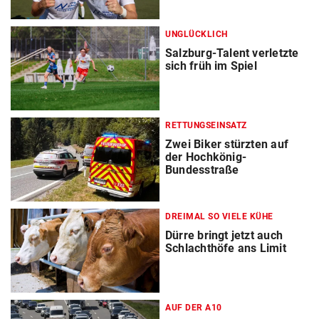
UNGLÜCKLICH
Salzburg-Talent verletzte
sich früh im Spiel
RETTUNGSEINSATZ
Zwei Biker stürzten auf
der Hochkönig-
Bundesstraße
DREIMAL SO VIELE KÜHE
Dürre bringt jetzt auch
Schlachthöfe ans Limit
AUF DER A10