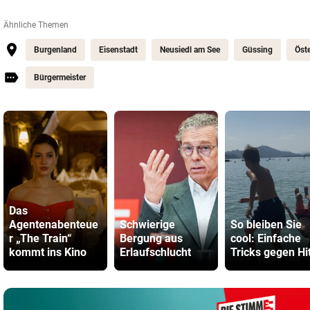
Ähnliche Themen
Burgenland
Eisenstadt
Neusiedl am See
Güssing
Öste
Bürgermeister
Das
Agentenabenteue
Schwierige
So bleiben Sie
r „The Train“
Bergung aus
cool: Einfache
kommt ins Kino
Erlaufschlucht
Tricks gegen Hi