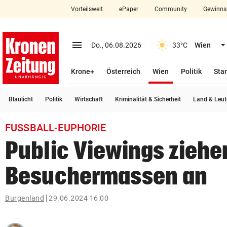
Vorteilswelt
ePaper
Community
Gewinns
close
Schließen
menu
Menü aufklappen
Do., 06.08.2026
33°C
Wien
Abonnieren
(ausgewählt)
Krone+
Österreich
Wien
Politik
Star
account_circle
arrow_right
Anmelden
Blaulicht
Politik
Wirtschaft
Kriminalität & Sicherheit
Land & Leut
pin_drop
arrow_right
Bundesland auswäh
Wien
FUSSBALL-EUPHORIE
bookmark
Merkliste
Public Viewings ziehe
Besuchermassen an
Suchbegriff
search
eingeben
Burgenland
29.06.2024 16:00