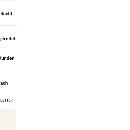
rdacht
gerettet
 Kunden
nach
LETTER