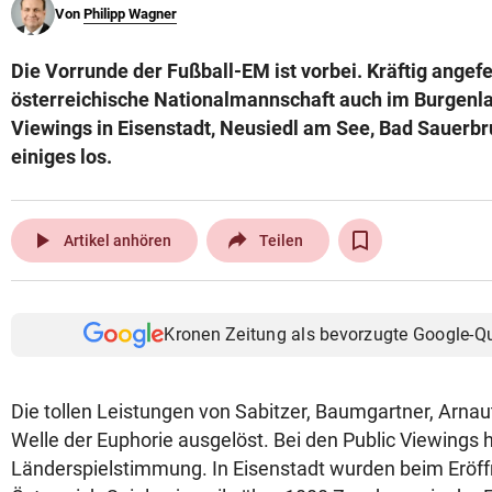
Von
Philipp Wagner
© Krone Multimedia GmbH & Co KG 2026
Muthgasse 2, 1190 Wien
Die Vorrunde der Fußball-EM ist vorbei. Kräftig angefe
österreichische Nationalmannschaft auch im Burgenla
Viewings in Eisenstadt, Neusiedl am See, Bad Sauerbr
einiges los.
play_arrow
Artikel anhören
Teilen
Kronen Zeitung als bevorzugte Google-Q
Die tollen Leistungen von Sabitzer, Baumgartner, Arnau
Welle der Euphorie ausgelöst. Bei den Public Viewings 
Länderspielstimmung. In Eisenstadt wurden beim Eröff