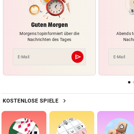
Guten Morgen
Morgens topinformiert über die
Abends t
Nachrichten des Tages
Nachr
send
E-Mail
E-Mail
Abschicken
chevron_right
KOSTENLOSE SPIELE