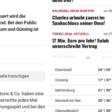
beim ORF?
BALMORAL MUSS WARTEN!
vor 3
uert wird die
Charles urlaubt zuerst im
nd. Bei den Public
Spukschloss seiner Oma!
unn und Güssing ist
TÜRKEI-DEAL OFFIZIELL
vor 3
17 Mio. Euro pro Jahr! Salah
unterschreibt Vertrag
IM SEPTEMBER
vor ein
Das Agentenabenteuer „The
Train“ kommt ins Kino
Eisenstadt
24° / 35°
uelle hinzufügen
Güssing
17° / 37°
REKORDSOMMER IN Ö
vor ein
Trotz Hitze gibt’s Lebkuchen
Mattersburg
21° / 35°
Hütten ohne Wasser
tovic & Co. haben eine
herrschte jedes Mal
Neusiedl am See
20° / 36°
MORDALARM IN NÖ
vor ein
nungsspiel und bei den
Kampfsportler erschlägt Onl
Oberpullendorf
22° / 35°