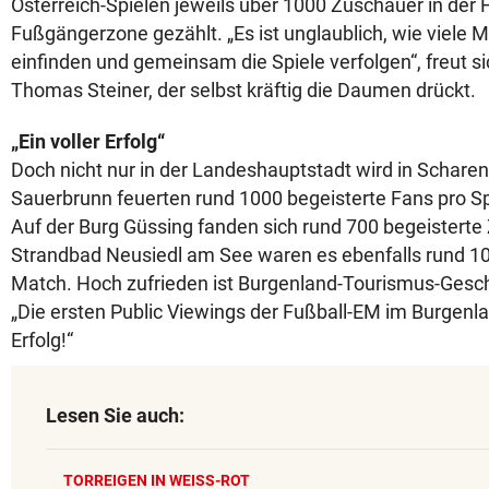
Österreich-Spielen jeweils über 1000 Zuschauer in der 
Fußgängerzone gezählt. „Es ist unglaublich, wie viele 
einfinden und gemeinsam die Spiele verfolgen“, freut s
Thomas Steiner, der selbst kräftig die Daumen drückt.
„Ein voller Erfolg“
Doch nicht nur in der Landeshauptstadt wird in Scharen
Sauerbrunn feuerten rund 1000 begeisterte Fans pro Spi
Auf der Burg Güssing fanden sich rund 700 begeisterte
Strandbad Neusiedl am See waren es ebenfalls rund 1
Match. Hoch zufrieden ist Burgenland-Tourismus-Geschä
„Die ersten Public Viewings der Fußball-EM im Burgenl
Erfolg!“
Lesen Sie auch:
TORREIGEN IN WEISS-ROT