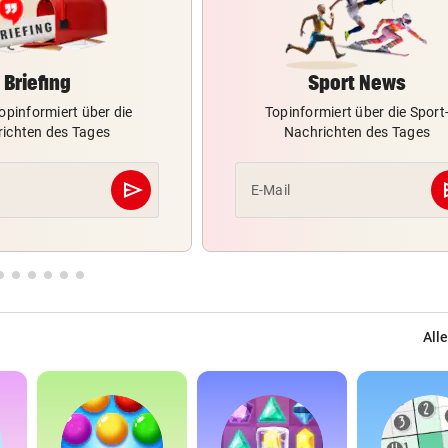
Briefing
Sport News
opinformiert über die
Topinformiert über die Sport
ichten des Tages
Nachrichten des Tages
send
s
E-Mail
Abschicken
Alle