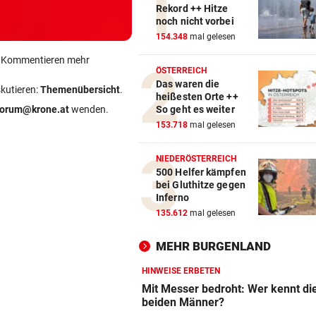
Rekord ++ Hitze
noch nicht vorbei
154.348
mal gelesen
ein Kommentieren mehr
ÖSTERREICH
Das waren die
skutieren:
Themenübersicht
.
heißesten Orte ++
forum@krone.at
wenden.
So geht es weiter
153.718
mal gelesen
NIEDERÖSTERREICH
500 Helfer kämpfen
bei Gluthitze gegen
Inferno
135.612
mal gelesen
MEHR BURGENLAND
HINWEISE ERBETEN
Mit Messer bedroht: Wer kennt di
beiden Männer?