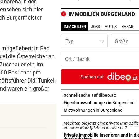
Fanarena in der
Flirt im Streit
Menschen sich hier
IMMOBILIEN BURGENLAND
ich Bürgermeister
INFANTINO-VERSPRECHEN?
vor ein
Wirbel um WM-Finale 2030: J
IMMOBILIEN
JOBS
AUTOS
BAZAR
reagiert Spanien
Typ
FLUGHAFEN LEIPZIG
vor ein
 mitgefiebert: In Bad
Das ist bisher über die
el die Österreicher an.
Sprengstoff-Drohne bekann
 Zuschauer ein, im
000 Besucher pro
JAHRELANG GEJAGT
vor ein
Suchen auf
ftsführer Didi Tunkel:
Neuseelands tödlichste Katz
and waren ein großer
„Nine Lives“ erlegt
Schnellsuche auf dibeo.at:
in
Eigentumswohnungen in Burgenland
EU IST ALARMIERT
vor ein
in neuem
Mietwohnungen in Burgenland
Russische Kanäle haben Ceu
Krise verstärkt
Möchten Sie jetzt eine private Immobilie
unseren Marktplätzen inserieren?
ÜBERRASCHENDER DÄMPFER
vor 
Private Immobilie inserieren und in di
in neuem Tab öffnen