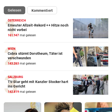
(ausgewählt)
Gelesen
Kommentiert
ÖSTERREICH
Erneuter Allzeit-Rekord ++ Hitze noch
nicht vorbei
161.947
mal gelesen
WIEN
Cobra stürmt Dorotheum, Täter ist
verschwunden
143.263
mal gelesen
SALZBURG
TV-Star geht mit Kanzler Stocker hart
ins Gericht
142.819
mal gelesen