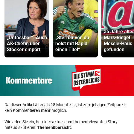
35 Jahre alter
„Unfassbar“: Auch
„Stell dir vor, du
Mars-Riegel i
AK-Chefin über
holst mit Rapid
Messie-Haus
Stocker empört
einen Titel“
gefunden
Da dieser Artikel älter als 18 Monate ist, ist zum jetzigen Zeitpunkt
kein Kommentieren mehr möglich.
Wir laden Sie ein, bei einer aktuelleren themenrelevanten Story
mitzudiskutieren:
Themenübersicht
.