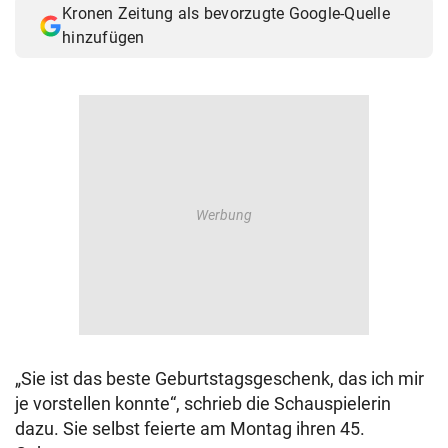
Kronen Zeitung als bevorzugte Google-Quelle
© Krone Multimedia GmbH & Co KG 2026
hinzufügen
Muthgasse 2, 1190 Wien
„Sie ist das beste Geburtstagsgeschenk, das ich mir
je vorstellen konnte“, schrieb die Schauspielerin
dazu. Sie selbst feierte am Montag ihren 45.