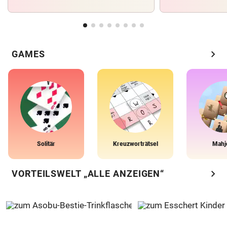
chevron_right
GAMES
Solitär
Kreuzworträtsel
Mahj
chevron_right
VORTEILSWELT „ALLE ANZEIGEN“