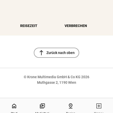
REISEZEIT
VERBRECHEN
north
Zurück nach oben
© Krone Multimedia GmbH & Co KG 2026
Muthgasse 2, 1190 Wien
NaN%
home
pin_drop