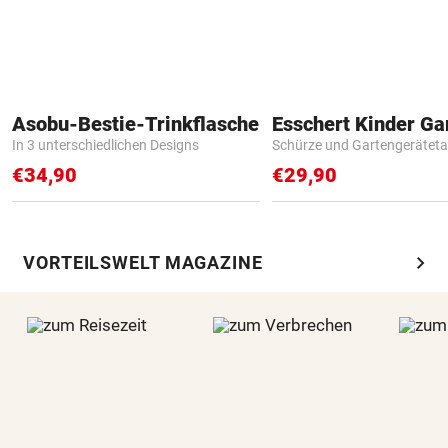
Asobu-Bestie-Trinkflasche
In 3 unterschiedlichen Designs
Schürze und Gartengerätet
€34,90
€29,90
chevron_right
VORTEILSWELT MAGAZINE