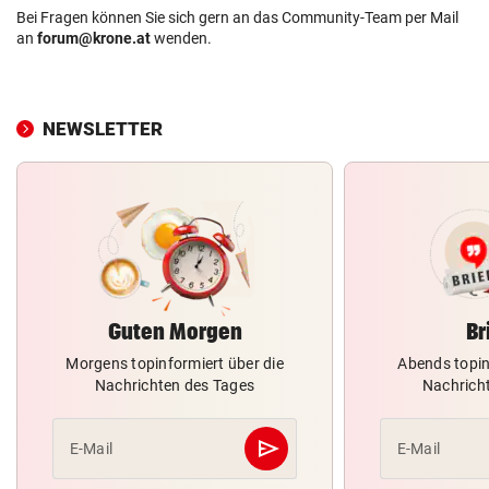
Bei Fragen können Sie sich gern an das Community-Team per Mail
an
forum@krone.at
wenden.
NEWSLETTER
Guten Morgen
Br
Morgens topinformiert über die
Abends topin
Nachrichten des Tages
Nachrich
send
E-Mail
E-Mail
Abschicken