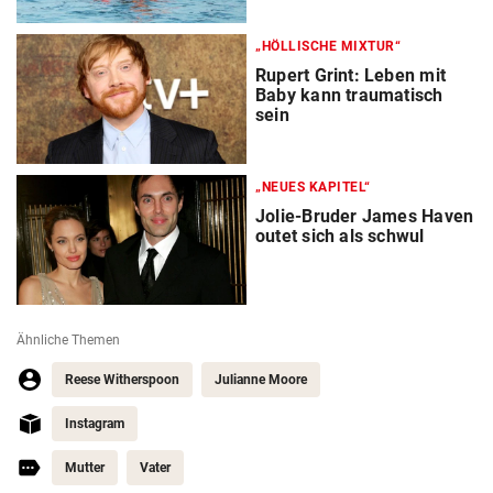
„HÖLLISCHE MIXTUR“
Rupert Grint: Leben mit
Baby kann traumatisch
sein
„NEUES KAPITEL“
Jolie-Bruder James Haven
outet sich als schwul
Ähnliche Themen
Reese Witherspoon
Julianne Moore
Instagram
Mutter
Vater