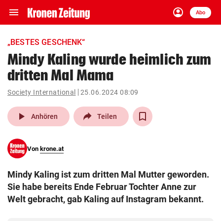
menu
account_circle
Navigation
Anmelden
Abo
close
Schließen
ein-/ausklappen
„BESTES GESCHENK“
Abonnieren
Mindy Kaling wurde heimlich zum
dritten Mal Mama
account_circle
arrow_right
Anmelden
Society International
25.06.2024 08:09
pin_drop
arrow_right
Bundesland auswäh
Wien
play_arrow
Anhören
Teilen
bookmark
Merkliste
Von
krone.at
Suchbegriff
search
Mindy Kaling ist zum dritten Mal Mutter geworden.
eingeben
Sie habe bereits Ende Februar Tochter Anne zur
Welt gebracht, gab Kaling auf Instagram bekannt.