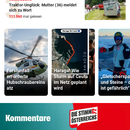
Traktor-Unglück: Mutter (36) meldet
sich zu Wort
111.560
mal gelesen
Forstunfall
Haraga! Wie
erforderte
Sturm auf Ceuta
„Gletscherspa
Hubschraubereins
im Netz geplant
und Steine – 
atz
wird
ist gefährlich“