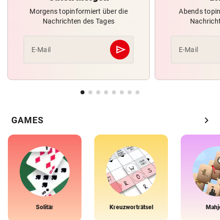
Morgens topinformiert über die
Abends topin
Nachrichten des Tages
Nachrich
send
E-Mail
E-Mail
Abschicken
chevron_right
GAMES
Solitär
Kreuzworträtsel
Mahj