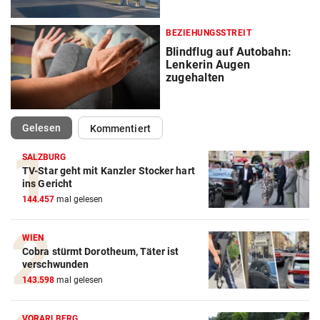
BEZIEHUNGSSTREIT
Blindflug auf Autobahn:
Lenkerin Augen
zugehalten
(ausgewählt)
Gelesen
Kommentiert
SALZBURG
TV-Star geht mit Kanzler Stocker hart
ins Gericht
144.457
mal gelesen
WIEN
Cobra stürmt Dorotheum, Täter ist
verschwunden
143.598
mal gelesen
VORARLBERG