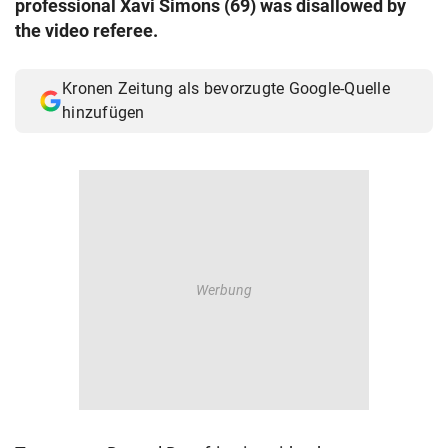
professional Xavi Simons (69) was disallowed by
© Krone Multimedia GmbH & Co KG 2026
the video referee.
Muthgasse 2, 1190 Wien
Kronen Zeitung als bevorzugte Google-Quelle
hinzufügen