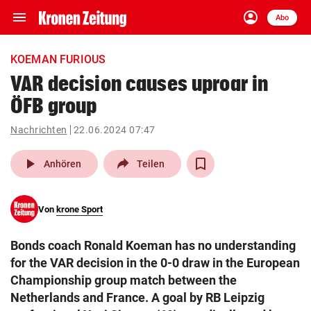
menu
account_circle
Navigation
Anmelden
Abo
close
Schließen
ein-/ausklappen
KOEMAN FURIOUS
Abonnieren
VAR decision causes uproar in
ÖFB group
account_circle
arrow_right
Anmelden
Nachrichten
22.06.2024 07:47
pin_drop
arrow_right
Bundesland auswäh
Wien
play_arrow
Anhören
Teilen
bookmark
Merkliste
Von
krone Sport
Suchbegriff
search
Bonds coach Ronald Koeman has no understanding
eingeben
for the VAR decision in the 0-0 draw in the European
Championship group match between the
Netherlands and France. A goal by RB Leipzig