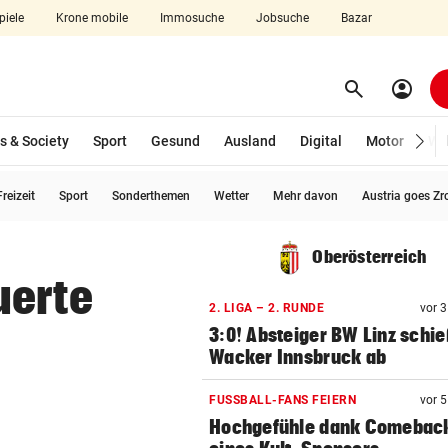
piele
Krone mobile
Immosuche
Jobsuche
Bazar
search
account_circle
Menü aufklappen
Suchen
s & Society
Sport
Gesund
Ausland
Digital
Motor
Wir
reizeit
Sport
Sonderthemen
Wetter
Mehr davon
Austria goes Zr
len
Oberösterreich
uerte
2. LIGA – 2. RUNDE
vor 
n
3:0! Absteiger BW Linz schie
Wacker Innsbruck ab
FUSSBALL-FANS FEIERN
vor 
Hochgefühle dank Comebac