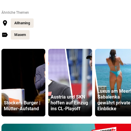
Ähnliche Themen
Allhaming
Masern
Luxus am Meer
Austria und SKN
Sabalenka
Stockers Burger |
hoffen auf Einzug
gewährt private
Mütter-Aufstand
ins CL-Playoff
Einblicke