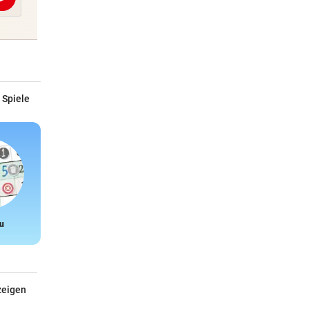
Abschicken
 Spiele
u
Snake
zeigen