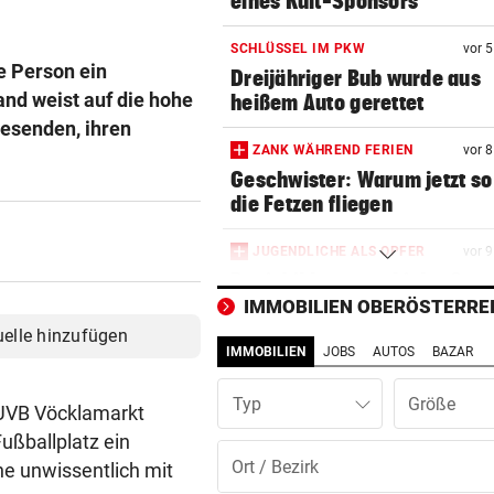
eines Kult-Sponsors
SCHLÜSSEL IM PKW
vor 
e Person ein
Dreijähriger Bub wurde aus
and weist auf die hohe
heißem Auto gerettet
wesenden, ihren
ZANK WÄHREND FERIEN
vor 
Geschwister: Warum jetzt so 
die Fetzen fliegen
JUGENDLICHE ALS OPFER
vor 
Penisbilder verschickt: So
reagierten die Vereine
IMMOBILIEN OBERÖSTERRE
uelle hinzufügen
IMMOBILIEN
JOBS
AUTOS
BAZAR
ABER KEIN MORDVERSUCH
vor 
Messerstecher muss für zwe
Typ
Jahre ins Gefängnis
 UVB Vöcklamarkt
ußballplatz ein
REKORDMONAT FÜR RETTER
vor 1
ne unwissentlich mit
Seit Wochen kein einziger T