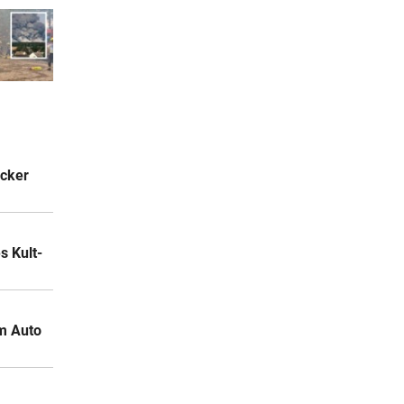
acker
 Kult-
m Auto