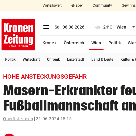
Vorteilswelt
ePaper
Community
Gewinns
close
Schließen
menu
Menü aufklappen
Sa., 08.08.2026
24°C
Wien
Abonnieren
(ausgewählt)
Krone+
Österreich
Wien
Politik
Star
account_circle
arrow_right
Anmelden
Politik
Wirtschaft
Chronik
Linz-Stadt
Land & Leute
Kultur & F
pin_drop
arrow_right
Bundesland auswäh
Wien
HOHE ANSTECKUNGSGEFAHR
bookmark
Merkliste
Masern-Erkrankter fe
Fußballmannschaft a
Suchbegriff
search
eingeben
Oberösterreich
21.06.2024 15:15