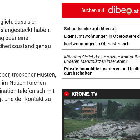
ohne Bergeinsatz
Suchen auf
ERHÖHTE WERTE:
vor 1
glich, dass sich
Der nächste Badesee muss j
Schnellsuche auf dibeo.at:
us angesteckt haben.
geschlossen werden
Eigentumswohnungen in Oberösterreic
g oder eine
in ne
Mietwohnungen in Oberösterreich
dheitszustand genau
OBERÖSTERREICH
vor 1
„Wer will mich?“: Diese Tier
Möchten Sie jetzt eine private Immobilie
haben kein Zuhause
unseren Marktplätzen inserieren?
Private Immobilie inserieren und in di
in neuem Tab öffnen
durchschalten
ber, trockener Husten,
FEUERWEHR-AUSSTATTER
vor 1
n im Nasen-Rachen-
Waldbrände „befeuern“ das
Geschäft von Rosenbauer
nation telefonisch mit
KRONE.TV
t und der Kontakt zu
NEUES MODELL
vor 1
Regeln bei Deutschkursen w
jetzt verschärft
CHEF VON VERSICHERUNG:
vor 1