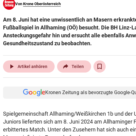
Von
Krone Oberösterreich
© Krone Multimedia GmbH & Co KG 2026
Muthgasse 2, 1190 Wien
Am 8. Juni hat eine unwissentlich an Masern erkrankt
Fußballspiel in Allhaming (OÖ) besucht. Die BH Linz-L
Ansteckungsgefahr hin und ersucht alle ebenfalls An
Gesundheitszustand zu beobachten.
play_arrow
Artikel anhören
Teilen
Kronen Zeitung als bevorzugte Google-Q
Spielgemeinschaft Allhaming/Weißkirchen 1b und der
Juniors lieferten sich am 8. Juni 2024 am Allhaminger F
erbittertes Match. Unter den Zusehern hat sich auch ei