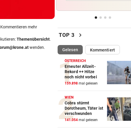
Hitze-Hammer! Wo Grillfans 
Feuerpause haben
GROSSE AUFREGUNG
vor 1
ein Kommentieren mehr
Brandgefahr? Hitze löst vor 
chevron_right
TOP 3
Störfeuer aus
skutieren:
Themenübersicht
.
forum@krone.at
wenden.
(ausgewählt)
Gelesen
Kommentiert
DREI WEHREN IM EINSATZ
vor 1
Wegen Feuer in Sauna beina
ÖSTERREICH
Haus eingeäschert
Erneuter Allzeit-
Rekord ++ Hitze
noch nicht vorbei
ELTERN SCHLUGEN ALARM
vor 2
159.898
mal gelesen
Lottogewinner schickte obs
Bilder an Teenager
WIEN
Cobra stürmt
Dorotheum, Täter ist
verschwunden
141.054
mal gelesen