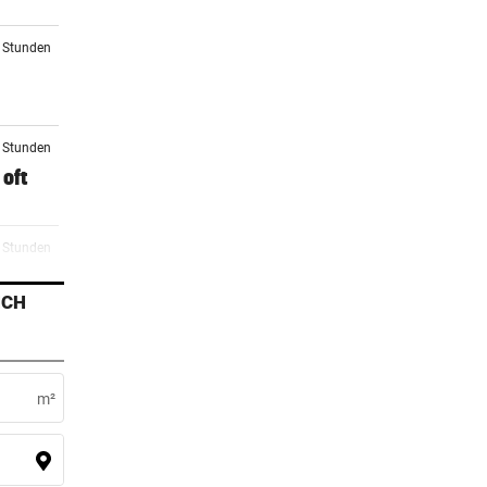
5 Stunden
8 Stunden
oft
9 Stunden
ICH
9 Stunden
i
m²
0 Stunden
ag