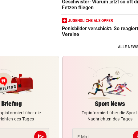
Geschwister: Warum jetzt so oft d
Fetzen fliegen
JUGENDLICHE ALS OPFER
Penisbilder verschickt: So reagier
Vereine
ALLE NEWS
Briefing
Sport News
opinformiert über die
Topinformiert über die Sport
ichten des Tages
Nachrichten des Tages
send
s
E-Mail