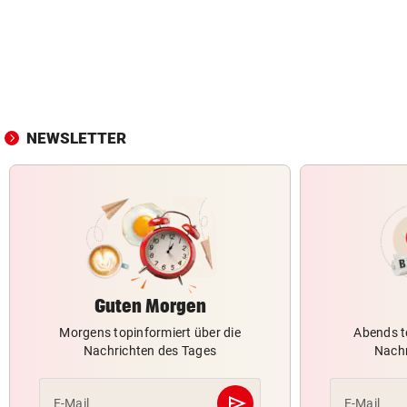
NEWSLETTER
Guten Morgen
Morgens topinformiert über die
Abends t
Nachrichten des Tages
Nachr
send
E-Mail
E-Mail