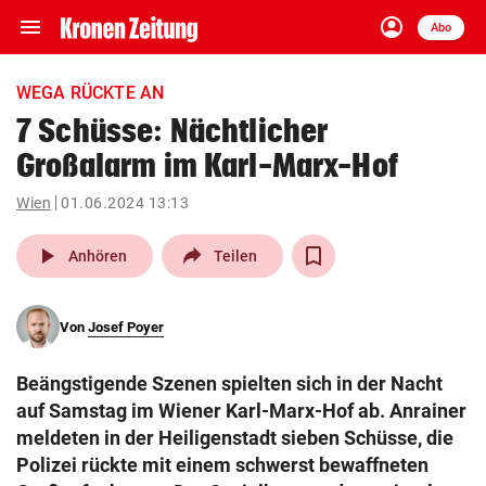
menu
account_circle
Navigation
Anmelden
Abo
close
Schließen
ein-/ausklappen
WEGA RÜCKTE AN
Abonnieren
7 Schüsse: Nächtlicher
Großalarm im Karl-Marx-Hof
account_circle
arrow_right
Anmelden
Wien
01.06.2024 13:13
pin_drop
arrow_right
Bundesland auswäh
Wien
play_arrow
Anhören
Teilen
bookmark
Merkliste
Von
Josef Poyer
Suchbegriff
search
Beängstigende Szenen spielten sich in der Nacht
eingeben
auf Samstag im Wiener Karl-Marx-Hof ab. Anrainer
meldeten in der Heiligenstadt sieben Schüsse, die
Polizei rückte mit einem schwerst bewaffneten