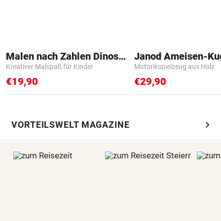
Malen nach Zahlen Dinosaurier
Janod Ameisen-Ku
Kreativer Malspaß für Kinder
Motorikspielzeug aus Holz
€19,90
€29,90
chevron_right
VORTEILSWELT MAGAZINE