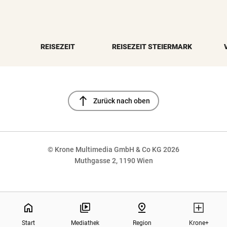
REISEZEIT
REISEZEIT STEIERMARK
north
Zurück nach oben
© Krone Multimedia GmbH & Co KG 2026
Muthgasse 2, 1190 Wien
NaN%
home
pin_drop
Start
Mediathek
Region
Krone+