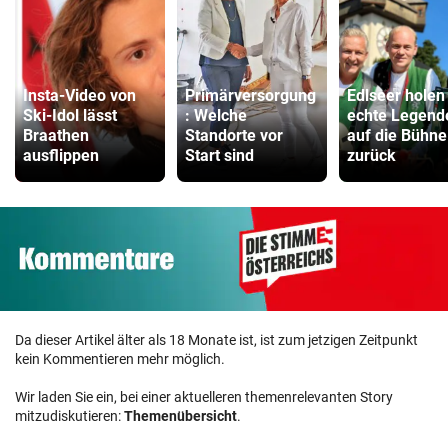
Insta-Video von
Primärversorgung
Edlseer holen
Ski-Idol lässt
: Welche
echte Legend
Braathen
Standorte vor
auf die Bühne
ausflippen
Start sind
zurück
Da dieser Artikel älter als 18 Monate ist, ist zum jetzigen Zeitpunkt
kein Kommentieren mehr möglich.
Wir laden Sie ein, bei einer aktuelleren themenrelevanten Story
mitzudiskutieren:
Themenübersicht
.