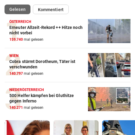
(ausgewählt)
Gelesen
Kommentiert
ÖSTERREICH
Erneuter Allzeit-Rekord ++ Hitze noch
nicht vorbei
159.740
mal gelesen
WIEN
Cobra stürmt Dorotheum, Täter ist
verschwunden
140.797
mal gelesen
NIEDERÖSTERREICH
500 Helfer kämpfen bei Gluthitze
gegen Inferno
140.271
mal gelesen