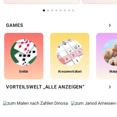
chevron_right
GAMES
Solitär
Kreuzworträtsel
Mahj
chevron_right
VORTEILSWELT „ALLE ANZEIGEN“