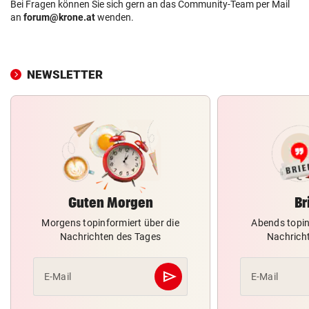
Bei Fragen können Sie sich gern an das Community-Team per Mail
an
forum@krone.at
wenden.
NEWSLETTER
Guten Morgen
Br
Morgens topinformiert über die
Abends topin
Nachrichten des Tages
Nachrich
send
E-Mail
E-Mail
Abschicken