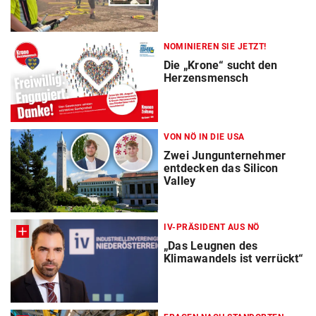
NOMINIEREN SIE JETZT!
Die „Krone“ sucht den
Herzensmensch
VON NÖ IN DIE USA
Zwei Jungunternehmer
entdecken das Silicon
Valley
IV-PRÄSIDENT AUS NÖ
„Das Leugnen des
Klimawandels ist verrückt“