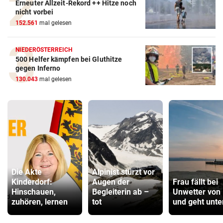
Erneuter Allzeit-Rekord ++ Hitze noch
nicht vorbei
152.561
mal gelesen
NIEDERÖSTERREICH
500 Helfer kämpfen bei Gluthitze
gegen Inferno
130.043
mal gelesen
Die Akte
Alpinist stürzt vor
Kinderdorf:
Augen der
Frau fällt bei
Hinschauen,
Begleiterin ab –
Unwetter von
zuhören, lernen
tot
und geht unte