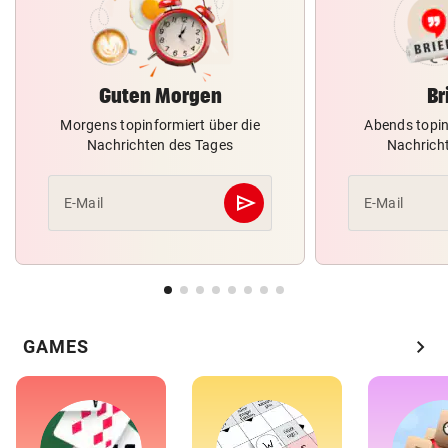
Guten Morgen
Br
Morgens topinformiert über die
Abends topin
Nachrichten des Tages
Nachrich
send
E-Mail
E-Mail
Abschicken
chevron_right
GAMES