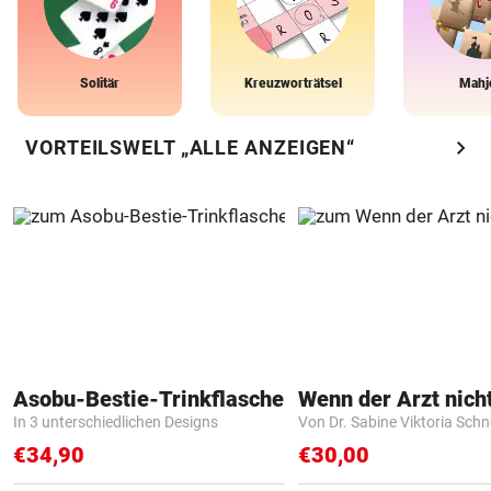
Solitär
Kreuzworträtsel
Mahj
chevron_right
VORTEILSWELT „ALLE ANZEIGEN“
Asobu-Bestie-Trinkflasche
In 3 unterschiedlichen Designs
Von Dr. Sabine Viktoria Schn
€34,90
€30,00