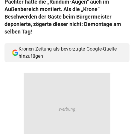
Pächter hatte die „Rundum-Augen“ auch im
© Krone Multimedia GmbH & Co KG 2026
Außenbereich montiert. Als die „Krone“
Muthgasse 2, 1190 Wien
Beschwerden der Gäste beim Bürgermeister
deponierte, zögerte dieser nicht: Demontage am
selben Tag!
Kronen Zeitung als bevorzugte Google-Quelle
hinzufügen