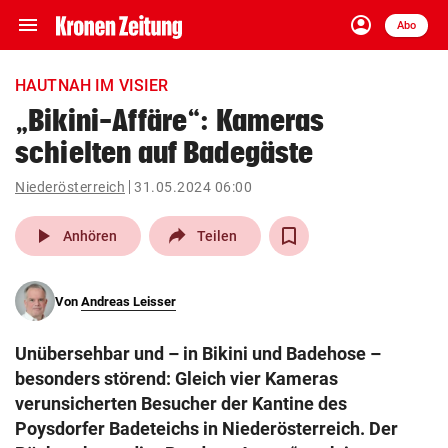
menu
account_circle
Navigation
Anmelden
Abo
close
Schließen
ein-/ausklappen
HAUTNAH IM VISIER
Abonnieren
„Bikini-Affäre“: Kameras
schielten auf Badegäste
account_circle
arrow_right
Anmelden
Niederösterreich
31.05.2024 06:00
pin_drop
arrow_right
Bundesland auswäh
Wien
play_arrow
Anhören
Teilen
bookmark
Merkliste
Von
Andreas Leisser
Suchbegriff
search
Unübersehbar und – in Bikini und Badehose –
eingeben
besonders störend: Gleich vier Kameras
verunsicherten Besucher der Kantine des
Poysdorfer Badeteichs in Niederösterreich. Der