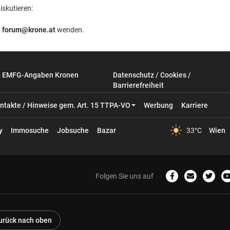
iskutieren:
n
forum@krone.at
wenden.
& EMFG-Angaben Kronen
Datenschutz / Cookies /
Barrierefreiheit
ntakte / Hinweise gem. Art. 15 TTPA-VO
Werbung
Karriere
y
Immosuche
Jobsuche
Bazar
33°C
Wien
Folgen Sie uns auf
Zum
Email
Zum
Facebook-
schreiben
Twitter
Profil
Profil
P
urück nach oben