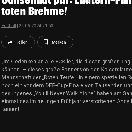
© Krone Multimedia GmbH & Co KG 2026
toten Brehme!
Muthgasse 2, 1190 Wien
Fußball
25.05.2024 21:53
Teilen
Merken
„Im Gedenken an alle FCK‘ler, die diesen großen Tag 
können“ – dieses große Banner von den Kaiserslaute
Mannschaft der „Roten Teufel“ in einem speziellen S
noch ein vor dem DFB-Cup-Finale von Tausenden u
gesungenes „You‘ll Never Walk Alone“ haben am Sam
einmal des im heurigen Frühjahr verstorbenen And
lassen!