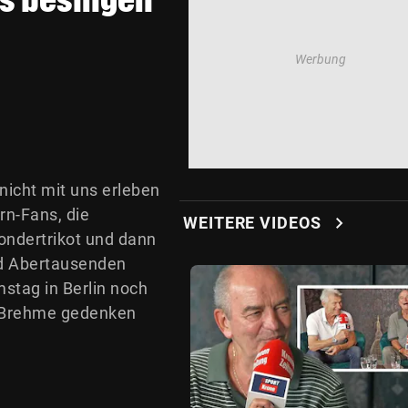
nicht mit uns erleben
rn-Fans, die
chevron_right
WEITERE VIDEOS
ondertrikot und dann
nd Abertausenden
stag in Berlin noch
y Brehme gedenken