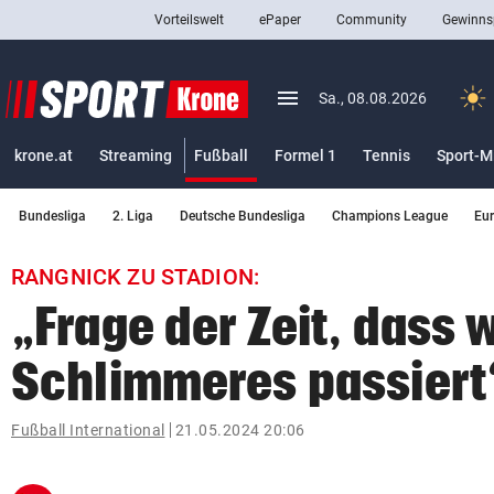
Vorteilswelt
ePaper
Community
Gewinns
close
Schließen
menu
Menü aufklappen
Sa., 08.08.2026
Abonnieren
(ausgewählt)
krone.at
Streaming
Fußball
Formel 1
Tennis
Sport-M
account_circle
arrow_right
Anmelden
Bundesliga
2. Liga
Deutsche Bundesliga
Champions League
Eu
pin_drop
arrow_right
Bundesland auswäh
Wien
RANGNICK ZU STADION:
bookmark
Merkliste
„Frage der Zeit, dass 
Schlimmeres passiert
Suchbegriff
search
eingeben
Fußball International
21.05.2024 20:06