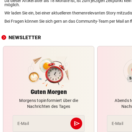
Da dieser Artikel älter als 18 Monate ist, ist zum jetzigen Zeitpunkt k
möglich.
Wir laden Sie ein, bei einer aktuelleren themenrelevanten Story mitzudi
Bei Fragen können Sie sich gern an das Community-Team per Mail an
NEWSLETTER
Guten Morgen
Morgens topinformiert über die
Abends t
Nachrichten des Tages
Nachr
send
E-Mail
E-Mail
Abschicken