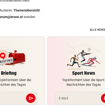
ein Kommentieren mehr
skutieren:
Themenübersicht
.
forum@krone.at
wenden.
ALLE NEWS
Briefing
Sport News
opinformiert über die
Topinformiert über die Sport
ichten des Tages
Nachrichten des Tages
send
s
E-Mail
Abschicken