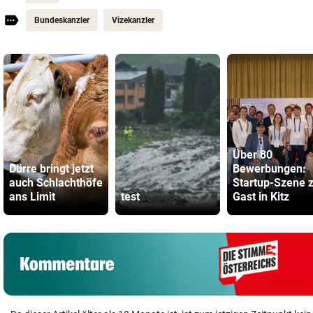
Bundeskanzler
Vizekanzler
Über 80
Dürre bringt jetzt
Bewerbungen:
auch Schlachthöfe
Startup-Szene 
ans Limit
test
Gast in Kitz