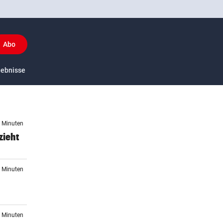
Abo
y
gebnisse
US-Sport
9 Minuten
zieht
1 Minuten
3 Minuten