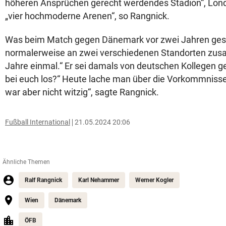
höheren Ansprüchen gerecht werdendes Stadion“, Lond
„vier hochmoderne Arenen“, so Rangnick.
Was beim Match gegen Dänemark vor zwei Jahren gesc
normalerweise an zwei verschiedenen Standorten zus
Jahre einmal.“ Er sei damals von deutschen Kollegen ge
bei euch los?“ Heute lache man über die Vorkommniss
war aber nicht witzig“, sagte Rangnick.
Fußball International
21.05.2024 20:06
Ähnliche Themen
Ralf Rangnick
Karl Nehammer
Werner Kogler
Wien
Dänemark
ÖFB