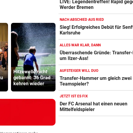
LIVE: Legendentreffen! Rapid geg
Werder Bremen
NACH ABSCHIED AUS RIED
Sieg! Erfolgreiches Debüt für Senft
Karlsruhe
ALLES WAR KLAR, DANN
Überraschende Gründe: Transfer
um Ilzer-Ass!
Ruck-
AUFSTEIGER WILL DUO
Hitzewelle nicht
Feuerwerkskörper
Nachfolgeri
zu
gebannt: 36 Grad
setzte trockene
war halt ei
Transfer-Hammer um gleich zwei
kehren wieder
Wiese in Brand
Herrenrund
Teamspieler?
JETZT IST ES FIX
Der FC Arsenal hat einen neuen
Mittelfeldspieler