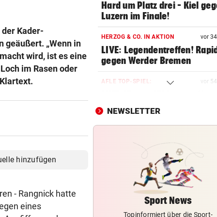
Hard um Platz drei – Kiel ge
Luzern im Finale!
 der Kader-
HERZOG & CO. IN AKTION
vor 3
n geäußert. „Wenn in
LIVE: Legendentreffen! Rapi
acht wird, ist es eine
gegen Werder Bremen
n Loch im Rasen oder
Klartext.
AFLE TOP-SPIEL:
vor 5
LIVE: Vienna Vikings treffen 
Wroclav Panthers
NEWSLETTER
NACH ABSCHIED AUS RIED
Sieg! Erfolgreiches Debüt fü
Senft in Karlsruhe
uelle hinzufügen
BUNDESLIGA IM TICKER
LIVE ab 17 Uhr: GAK gegen Au
en - Rangnick hatte
Lustenau
Sport News
egen eines
Topinformiert über die Sport-
ALLES WAR KLAR, DANN