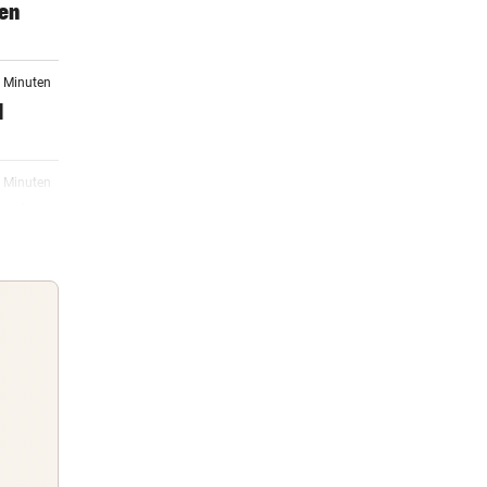
gen
4 Minuten
d
4 Minuten
auf
13:20
r
13:09
stria
Guten Morgen
Morgens topinformiert über die
12:54