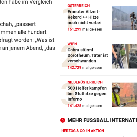
on habe im Vergleich
ÖSTERREICH
Erneuter Allzeit-
Rekord ++ Hitze
noch nicht vorbei
hah, „passiert
161.299
mal gelesen
ammen alle hundert
fragt worden: „Was ist
WIEN
e an jenem Abend, „das
Cobra stürmt
Dorotheum, Täter ist
verschwunden
142.729
mal gelesen
NIEDERÖSTERREICH
500 Helfer kämpfen
bei Gluthitze gegen
Inferno
141.428
mal gelesen
MEHR FUSSBALL INTERNATI
HERZOG & CO. IN AKTION