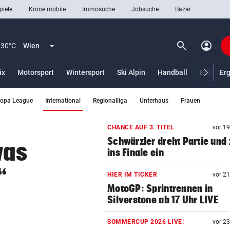
piele
Krone mobile
Immosuche
Jobsuche
Bazar
search
account_circle
Menü aufklappen
Suchen
30°C
Wien
ix
Motorsport
Wintersport
Ski Alpin
Handball
Eishocke
Er
(ausgewählt)
ropa League
International
Regionalliga
Unterhaus
Frauen
len
CHANCE AUF 3. TITEL
vor 1
Schwärzler dreht Partie und 
was
ins Finale ein
“
HIER IM TICKER
vor 2
MotoGP: Sprintrennen in
Silverstone ab 17 Uhr LIVE
SOMMERCUP 2026 LIVE:
vor 2