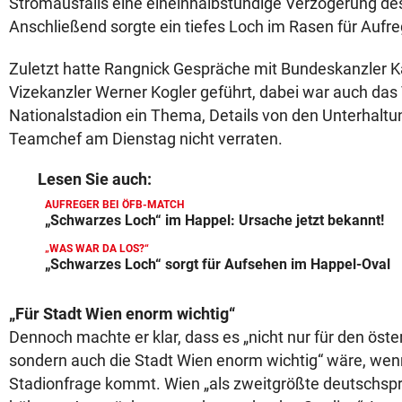
Stromausfalls eine eineinhalbstündige Verzögerung de
Anschließend sorgte ein tiefes Loch im Rasen für Aufr
Zuletzt hatte Rangnick Gespräche mit Bundeskanzler
Vizekanzler Werner Kogler geführt, dabei war auch da
Nationalstadion ein Thema, Details von den Unterhaltu
Teamchef am Dienstag nicht verraten.
Lesen Sie auch:
AUFREGER BEI ÖFB-MATCH
„Schwarzes Loch“ im Happel: Ursache jetzt bekannt!
„WAS WAR DA LOS?“
„Schwarzes Loch“ sorgt für Aufsehen im Happel-Oval
„Für Stadt Wien enorm wichtig“
Dennoch machte er klar, dass es „nicht nur für den öste
sondern auch die Stadt Wien enorm wichtig“ wäre, wen
Stadionfrage kommt. Wien „als zweitgrößte deutschspr