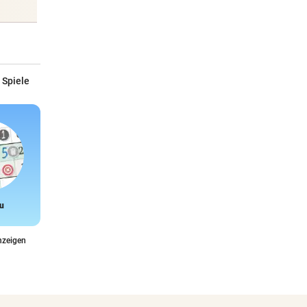
 Spiele
u
Snake
nzeigen