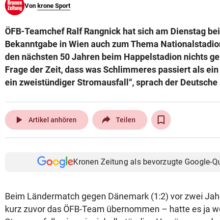
Von
krone Sport
© Krone Multimedia GmbH & Co KG 2026
Muthgasse 2, 1190 Wien
ÖFB-Teamchef Ralf Rangnick hat sich am Dienstag bei
Bekanntgabe in Wien auch zum Thema Nationalstadio
den nächsten 50 Jahren beim Happelstadion nichts gem
Frage der Zeit, dass was Schlimmeres passiert als ei
ein zweistündiger Stromausfall“, sprach der Deutsche 
play_arrow
Artikel anhören
Teilen
Kronen Zeitung als bevorzugte Google-Q
Beim Ländermatch gegen Dänemark (1:2) vor zwei Jahr
kurz zuvor das ÖFB-Team übernommen – hatte es ja w