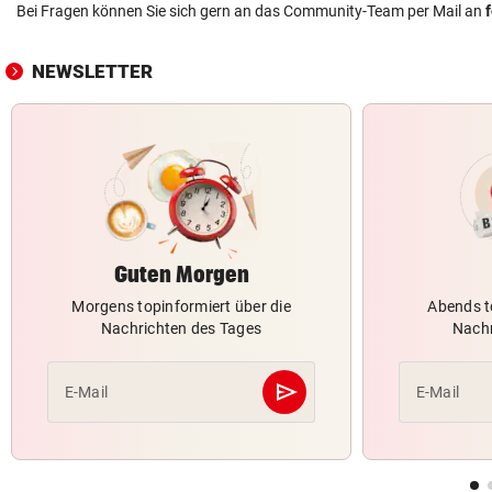
Bei Fragen können Sie sich gern an das Community-Team per Mail an
NEWSLETTER
Guten Morgen
Morgens topinformiert über die
Abends t
Nachrichten des Tages
Nachr
send
E-Mail
E-Mail
Abschicken