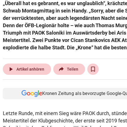
„Überall hat es gebrannt, es war unglaublich“, krächzt
Schwab Montagmittag in sein Handy. „Sorry, aber die 
der verrücktesten, aber auch legendärsten Nacht seine
Denn der ÖFB-Legionär holte – wie auch Thomas Murg
Triumph mit PAOK Saloniki im Auswärtsderby bei Aris
Meistertitel. Zwei Punkte vor Cican Stankovics AEK A
explodierte die halbe Stadt. Die „Krone“ hat die beste
play_arrow
Artikel anhören
Teilen
Kronen Zeitung als bevorzugte Google-Q
Letzte Runde, mit einem Sieg wäre PAOK durch, stünde 
Meistertitel der Klubgeschichte, der erste seit 2019 fes