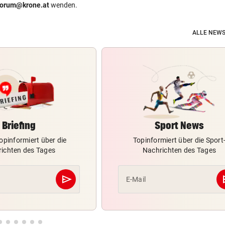
forum@krone.at
wenden.
ALLE NEWS
Briefing
Sport News
opinformiert über die
Topinformiert über die Sport
ichten des Tages
Nachrichten des Tages
send
s
E-Mail
Abschicken