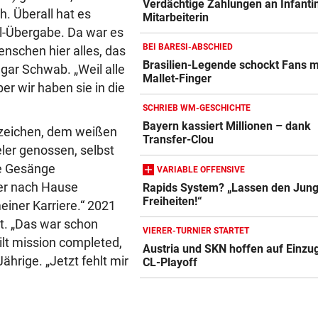
Verdächtige Zahlungen an Infanti
. Überall hat es
Mitarbeiterin
l-Übergabe. Da war es
BEI BARESI-ABSCHIED
enschen hier alles, das
Brasilien-Legende schockt Fans m
t gar Schwab. „Weil alle
Mallet-Finger
ber wir haben sie in die
SCHRIEB WM-GESCHICHTE
Bayern kassiert Millionen – dank
zeichen, dem weißen
Transfer-Clou
ler genossen, selbst
ie Gesänge
VARIABLE OFFENSIVE
ner nach Hause
Rapids System? „Lassen den Jung
Freiheiten!“
einer Karriere.“ 2021
lt. „Das war schon
VIERER-TURNIER STARTET
ilt mission completed,
Austria und SKN hoffen auf Einzug
Jährige. „Jetzt fehlt mir
CL-Playoff