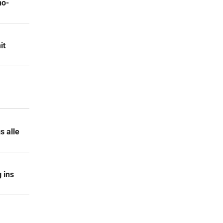
no-
it
s alle
 ins