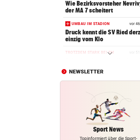
Wie Bezirksvorsteher Nevriv
der MA 7 scheitert
UMBAU IM STADION
vor 4
Druck kennt die SV Ried derz
einzig vom Klo
TROTZDEM STARK BEI EM
vor 5
Beim Spazieren am Kopf verl
„War echt blöd“
NEWSLETTER
HEIL KEHRT HEIM
Pfeifkonzert? „Habe für den 
alles gegeben!“
LISL PERKAUS
Wienerin stieß vor 100 Jahre
Rekord für Ewigkeit
Sport News
Topinformiert über die Sport-
NACH FRANKFURT-WECHSEL