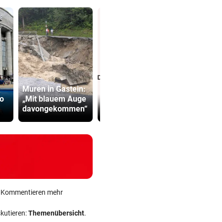
Muren in Gastein:
Präventivha
o
„Mit blauem Auge
EU und wir in der
Gefährder,
davongekommen“
Schuldenfalle
soll abschi
ein Kommentieren mehr
skutieren:
Themenübersicht
.