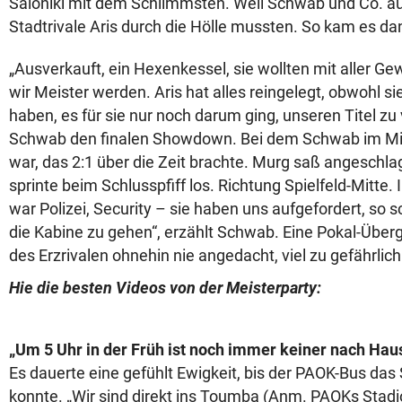
Saloniki mit dem Schlimmsten. Weil Schwab und Co. a
Stadtrivale Aris durch die Hölle mussten. So kam es da
„Ausverkauft, ein Hexenkessel, sie wollten mit aller Ge
wir Meister werden. Aris hat alles reingelegt, obwohl s
haben, es für sie nur noch darum ging, unseren Titel zu
Schwab den finalen Showdown. Bei dem Schwab im Mit
war, das 2:1 über die Zeit brachte. Murg saß angeschla
sprinte beim Schlusspfiff los. Richtung Spielfeld-Mitte. I
war Polizei, Security – sie haben uns aufgefordert, so s
die Kabine zu gehen“, erzählt Schwab. Eine Pokal-Über
des Erzrivalen ohnehin nie angedacht, viel zu gefährlich
Hie die besten Videos von der Meisterparty:
„Um 5 Uhr in der Früh ist noch immer keiner nach Ha
Es dauerte eine gefühlt Ewigkeit, bis der PAOK-Bus das
konnte. „Wir sind direkt ins Toumba (Anm. PAOKs Stadi