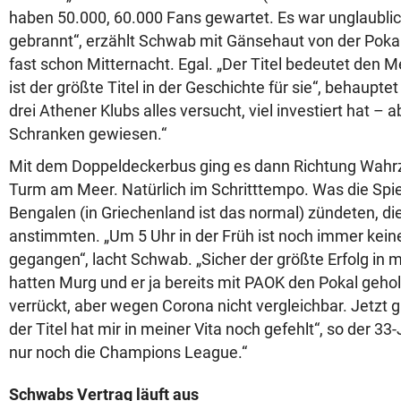
haben 50.000, 60.000 Fans gewartet. Es war unglaublich
gebrannt“, erzählt Schwab mit Gänsehaut von der Poka
fast schon Mitternacht. Egal. „Der Titel bedeutet den M
ist der größte Titel in der Geschichte für sie“, behaupte
drei Athener Klubs alles versucht, viel investiert hat – a
Schranken gewiesen.“
Mit dem Doppeldeckerbus ging es dann Richtung Wahr
Turm am Meer. Natürlich im Schritttempo. Was die Spie
Bengalen (in Griechenland ist das normal) zündeten, d
anstimmten. „Um 5 Uhr in der Früh ist noch immer kei
gegangen“, lacht Schwab. „Sicher der größte Erfolg in m
hatten Murg und er ja bereits mit PAOK den Pokal geho
verrückt, aber wegen Corona nicht vergleichbar. Jetzt g
der Titel hat mir in meiner Vita noch gefehlt“, so der 33-
nur noch die Champions League.“
Schwabs Vertrag läuft aus