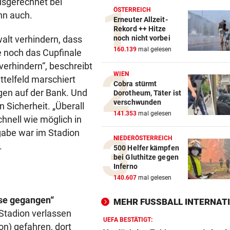
usgerechnet bei
ÖSTERREICH
nn auch.
Erneuter Allzeit-
Rekord ++ Hitze
walt verhindern, dass
noch nicht vorbei
160.139
mal gelesen
ie noch das Cupfinale
 verhindern“, beschreibt
WIEN
telfeld marschiert
Cobra stürmt
gen auf der Bank. Und
Dorotheum, Täter ist
verschwunden
n Sicherheit. „Überall
141.353
mal gelesen
chnell wie möglich in
gabe war im Stadion
NIEDERÖSTERREICH
.
500 Helfer kämpfen
bei Gluthitze gegen
Inferno
140.607
mal gelesen
use gegangen“
MEHR FUSSBALL INTERNATI
 Stadion verlassen
UEFA BESTÄTIGT:
on) gefahren, dort