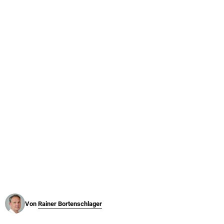
© Krone Multimedia GmbH & Co KG 2026
Muthgasse 2, 1190 Wien
Von
Rainer Bortenschlager