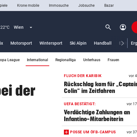
piele
Krone mobile
Immosuche
Jobsuche
Bazar
search
account_circle
Menü aufklappen
Suchen
22°C
Wien
ix
Motorsport
Wintersport
Ski Alpin
Handball
Eishocke
Er
(ausgewählt)
ropa League
International
Regionalliga
Unterhaus
Frauen
len
FLUCH DER KARIBIK
vor 
Rückschlag kam für „Captai
ei der
Colin“ im Zeitfahren
UEFA BESTÄTIGT:
vor 1
Verdächtige Zahlungen an
Infantino-Mitarbeiterin
POSSE UM ÖFB-CAMPUS
vor 3