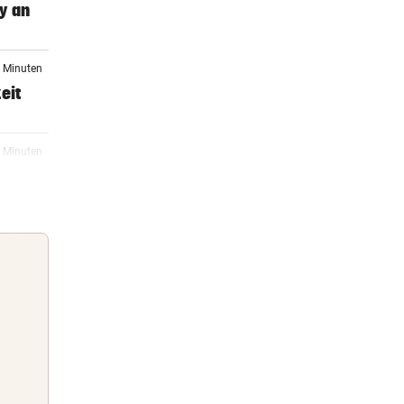
y an
6 Minuten
eit
1 Minuten
etzt:
04:30
Klub
04:30
n
Guten Morgen
Morgens topinformiert über die
04:30