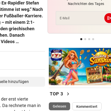
e Ex-Rapidler Stefan
Nachrichten des Tages
Klepeisz: „Herausforderung,
Stimme ist weg.“ Nach
ich haben wollte“
r Fußballer-Karriere.
se
E-Mail
 – mit einem 2:1-
ANDREAS HERZOG:
„Nur Pflicht erfüllt, brauche
 den griechischen
Ausrufezeichen!“
then. Danach
n Videos …
VERATSCHNIG GEGEN „EX“
Bullen-Ass: „Dann würde ic
gegen den WAC jubeln!“
uelle hinzufügen
chevron_right
TOP 3
der erst vierte
t. Da rechnete man in
(ausgewählt)
Gelesen
Kommentiert