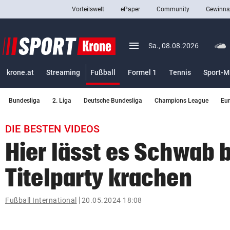
Vorteilswelt
ePaper
Community
Gewinns
close
Schließen
menu
Menü aufklappen
Sa., 08.08.2026
Abonnieren
(ausgewählt)
krone.at
Streaming
Fußball
Formel 1
Tennis
Sport-M
account_circle
arrow_right
Anmelden
Bundesliga
2. Liga
Deutsche Bundesliga
Champions League
Eu
pin_drop
arrow_right
Bundesland auswäh
Wien
DIE BESTEN VIDEOS
bookmark
Merkliste
Hier lässt es Schwab b
Titelparty krachen
Suchbegriff
search
eingeben
Fußball International
20.05.2024 18:08