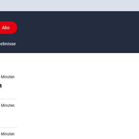
Abo
y
gebnisse
US-Sport
4 Minuten
n
7 Minuten
7 Minuten