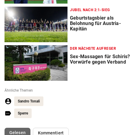
JUBEL NACH 2:1-SIEG
Geburtstagsbier als
Belohnung für Austria-
Kapitän
DER NÄCHSTE AUFREGER
Sex-Massagen für Schiris?
Vorwürfe gegen Verband
Ähnliche Themen
Sandro Tonali
Sperre
(ausgewählt)
Gelesen
Kommentiert