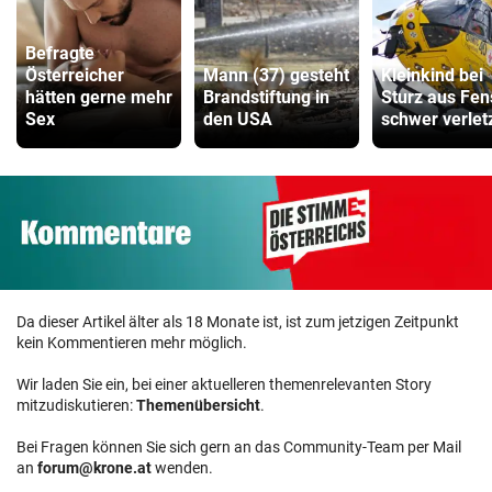
Kinderfahrrad Vergleich
ZUM VERGLEICH
Befragte
Österreicher
Mann (37) gesteht
Kleinkind bei
hätten gerne mehr
Brandstiftung in
Sturz aus Fen
Sex
den USA
schwer verlet
Da dieser Artikel älter als 18 Monate ist, ist zum jetzigen Zeitpunkt
kein Kommentieren mehr möglich.
Wir laden Sie ein, bei einer aktuelleren themenrelevanten Story
mitzudiskutieren:
Themenübersicht
.
Bei Fragen können Sie sich gern an das Community-Team per Mail
an
forum@krone.at
wenden.