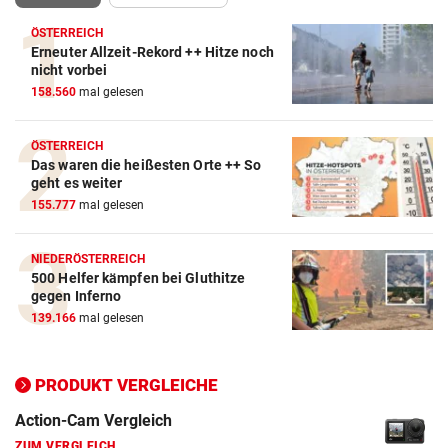
ÖSTERREICH
Erneuter Allzeit-Rekord ++ Hitze noch
nicht vorbei
158.560
mal gelesen
ÖSTERREICH
Das waren die heißesten Orte ++ So
geht es weiter
155.777
mal gelesen
NIEDERÖSTERREICH
500 Helfer kämpfen bei Gluthitze
Action-Cam Vergleich
gegen Inferno
ZUM VERGLEICH
139.166
mal gelesen
Crosstrainer Vergleich
ZUM VERGLEICH
PRODUKT VERGLEICHE
E-Bike Vergleich