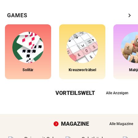
chevron_right
GAMES
Solitär
Kreuzworträtsel
Mahj
VORTEILSWELT
Alle Anzeigen
MAGAZINE
Alle Magazine