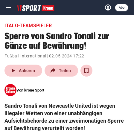
menu
account_circle
Navigation
Anmelden
Abo
close
Schließen
ein-/ausklappen
ITALO-TEAMSPIELER
Abonnieren
Sperre von Sandro Tonali zur
Gänze auf Bewährung!
account_circle
arrow_right
Anmelden
Fußball International
02.05.2024 17:22
pin_drop
arrow_right
Bundesland auswäh
Wien
play_arrow
Anhören
Teilen
bookmark
Merkliste
Von
krone Sport
Suchbegriff
search
Sandro Tonali von Newcastle United ist wegen
eingeben
illegaler Wetten von einer unabhängigen
Aufsichtsbehörde zu einer zweimonatigen Sperre
auf Bewährung verurteilt worden!