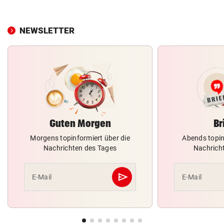
NEWSLETTER
Guten Morgen
Br
Morgens topinformiert über die
Abends topin
Nachrichten des Tages
Nachrich
send
E-Mail
E-Mail
Abschicken