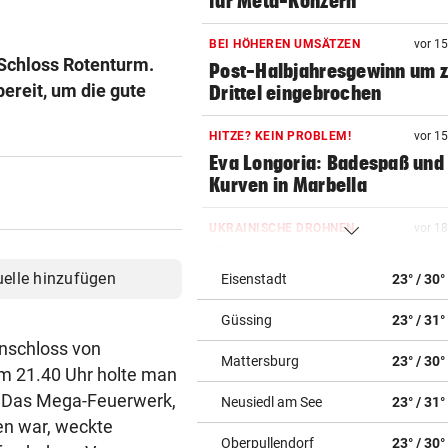
für Meta-Konzern
BEI HÖHEREN UMSÄTZEN
vor 1
Schloss Rotenturm.
Post-Halbjahresgewinn um 
ereit, um die gute
Drittel eingebrochen
HITZE? KEIN PROBLEM!
vor 1
Eva Longoria: Badespaß und
Kurven in Marbella
UKRAINISCHE DROHNEN
vor 1
„Russisches Amazon“ steht
weiterhin unter Beschuss
uelle hinzufügen
Eisenstadt
23° / 30°
Güssing
23° / 31°
HYPE BEI SPORTLERN
vor 2
So wirkt Kreatin: Der
nschloss von
Mattersburg
23° / 30°
„Muskelmacher“ im Check
 um 21.40 Uhr holte man
t. Das Mega-Feuerwerk,
Neusiedl am See
23° / 31°
FOLGE VON FREITAG
vor 2
en war, weckte
Aufstehen, mitmachen und g
Oberpullendorf
23° / 30°