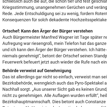
schließlich auch die auf, die schon tief und fest geschl
Kriegsstimmung, unangenehmen Gerüchen und verängst
Rede. Jede Entschuldigung sei zu wenig, fordern Roten
Konsequenzen für solch dekadente Hochzeitsspektakel 
Ortschef: Kann den Ärger der Bürger verstehen
Auch Bürgermeister Manfred Wagner ist Tage später no
Aufregung war riesengroß, mein Telefon hat das ganz
und ich kann den Ärger der Bürger verstehen. Ich hätt
niemals genehmigt“, betont der Ortschef seinen Standp
Feuerwerk befeuert jetzt auch wieder die Rufe nach ei
Behörde verweist auf Genehmigung
Das ist allerdings gar nicht so einfach, verweist man se
Bezirksbehörde, wenngleich auch das Pyro-Spektakel a
Nachhall sorgt. „Aus unserer Sicht gab es keinen Grun
nicht zu genehmigen. Alle Auflagen wurden erfüllt“, hei
Bezirkshauptmannschaft. Dies betont auch Constanze