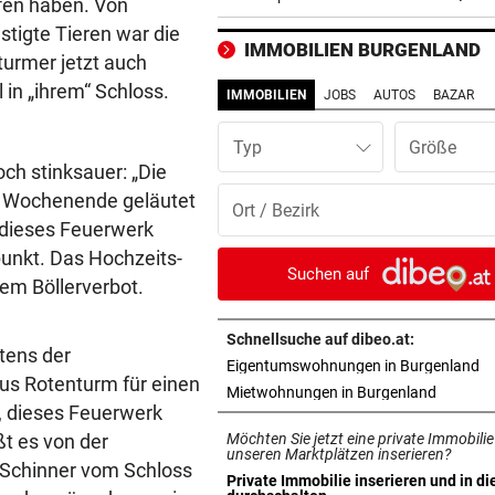
afen haben. Von
Gefühl genießen
igte Tieren war die
IMMOBILIEN BURGENLAND
turmer jetzt auch
WAS STECKT DAHINTER?
vor 2
in „ihrem“ Schloss.
Helle Aufregung um kopflos
IMMOBILIEN
JOBS
AUTOS
BAZAR
Jesus am Grazer Dom
Typ
FAZIT NACH EINEM MONAT
vor 2
ch stinksauer: „Die
Bäcker zu Steuersenkung: „
e Wochenende geläutet
Kunden ist das egal“
e dieses Feuerwerk
unkt. Das Hochzeits-
MEHRFACH ABGESUCHT
vor 2
Suchen auf
nem Böllerverbot.
Rätsel um in Pool ertrunken
Mädchen (3)
Schnellsuche auf dibeo.at:
itens der
in
Eigentumswohnungen in Burgenland
ZÖLLE UND MINDESTPREIS
vor 2
us Rotenturm für einen
in neuem
Mietwohnungen in Burgenland
Neue US-Handelsschranken 
d, dieses Feuerwerk
Hightech-Rohstoff
ßt es von der
Möchten Sie jetzt eine private Immobilie
unseren Marktplätzen inserieren?
 Schinner vom Schloss
DREI MÄNNER ANGEKLAGT
vor 3
Private Immobilie inserieren und in di
in neuem Tab öffnen