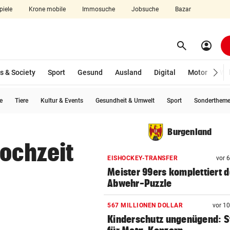
piele
Krone mobile
Immosuche
Jobsuche
Bazar
search
account_circle
Menü aufklappen
Suchen
s & Society
Sport
Gesund
Ausland
Digital
Motor
Wir
e
Tiere
Kultur & Events
Gesundheit & Umwelt
Sport
Sonderthem
len
Burgenland
ochzeit
EISHOCKEY-TRANSFER
vor 
Meister 99ers komplettiert 
Abwehr-Puzzle
567 MILLIONEN DOLLAR
vor 1
Kinderschutz ungenügend: S