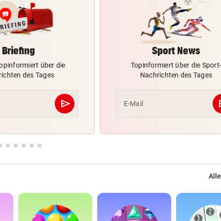
Briefing
Sport News
opinformiert über die
Topinformiert über die Sport
ichten des Tages
Nachrichten des Tages
send
s
E-Mail
Abschicken
Alle