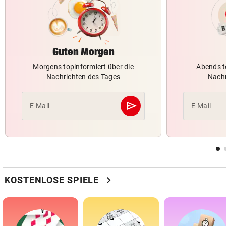
Guten Morgen
Morgens topinformiert über die
Abends t
Nachrichten des Tages
Nachr
send
E-Mail
E-Mail
Abschicken
chevron_right
KOSTENLOSE SPIELE