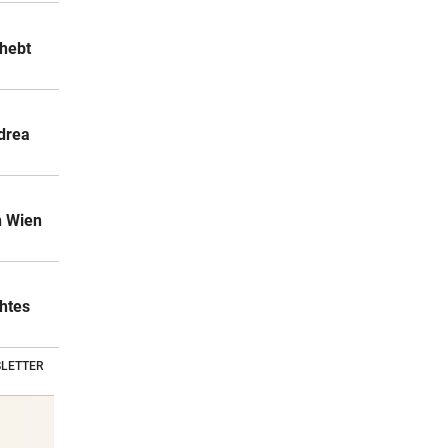
rhebt
drea
n Wien
chtes
LETTER