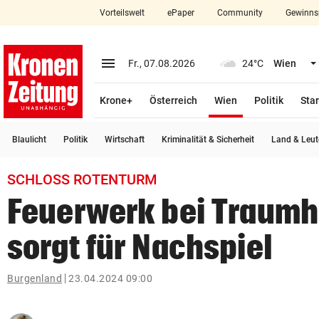
Vorteilswelt
ePaper
Community
Gewinns
close
Schließen
menu
Menü aufklappen
Fr., 07.08.2026
24°C
Wien
Abonnieren
(ausgewählt)
Krone+
Österreich
Wien
Politik
Star
account_circle
arrow_right
Anmelden
Blaulicht
Politik
Wirtschaft
Kriminalität & Sicherheit
Land & Leut
pin_drop
arrow_right
Bundesland auswäh
Wien
SCHLOSS ROTENTURM
bookmark
Merkliste
Feuerwerk bei Traumh
sorgt für Nachspiel
Suchbegriff
search
eingeben
Burgenland
23.04.2024 09:00