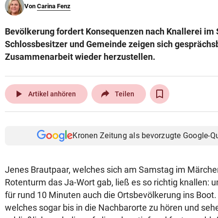
Von
Carina Fenz
© Krone Multimedia GmbH & Co KG 2026
Muthgasse 2, 1190 Wien
Bevölkerung fordert Konsequenzen nach Knallerei im 
Schlossbesitzer und Gemeinde zeigen sich gesprächsb
Zusammenarbeit wieder herzustellen.
play_arrow
Artikel anhören
Teilen
Kronen Zeitung als bevorzugte Google-Q
Jenes Brautpaar, welches sich am Samstag im Märche
Rotenturm das Ja-Wort gab, ließ es so richtig knallen:
für rund 10 Minuten auch die Ortsbevölkerung ins Boo
welches sogar bis in die Nachbarorte zu hören und seh