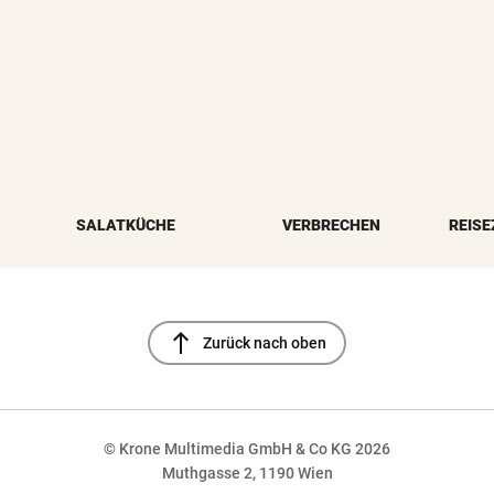
SALATKÜCHE
VERBRECHEN
REISE
north
Zurück nach oben
© Krone Multimedia GmbH & Co KG 2026
Muthgasse 2, 1190 Wien