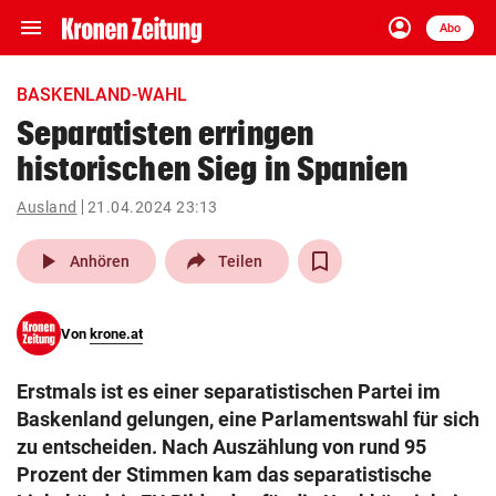
menu
account_circle
Navigation
Anmelden
Abo
close
Schließen
ein-/ausklappen
BASKENLAND-WAHL
Abonnieren
Separatisten erringen
historischen Sieg in Spanien
account_circle
arrow_right
Anmelden
Ausland
21.04.2024 23:13
pin_drop
arrow_right
Bundesland auswäh
Wien
play_arrow
Anhören
Teilen
bookmark
Merkliste
Von
krone.at
Suchbegriff
search
Erstmals ist es einer separatistischen Partei im
eingeben
Baskenland gelungen, eine Parlamentswahl für sich
zu entscheiden. Nach Auszählung von rund 95
Prozent der Stimmen kam das separatistische