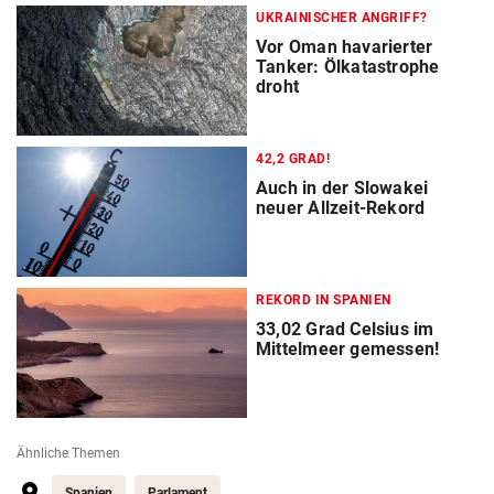
UKRAINISCHER ANGRIFF?
Vor Oman havarierter
Tanker: Ölkatastrophe
droht
42,2 GRAD!
Auch in der Slowakei
neuer Allzeit-Rekord
REKORD IN SPANIEN
33,02 Grad Celsius im
Mittelmeer gemessen!
Ähnliche Themen
Spanien
Parlament