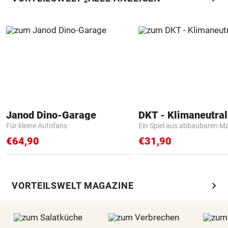
Janod Dino-Garage
Für kleine Autofans
Ein Spiel aus abbaubaren Ma
€64,90
€31,90
chevron_right
VORTEILSWELT MAGAZINE