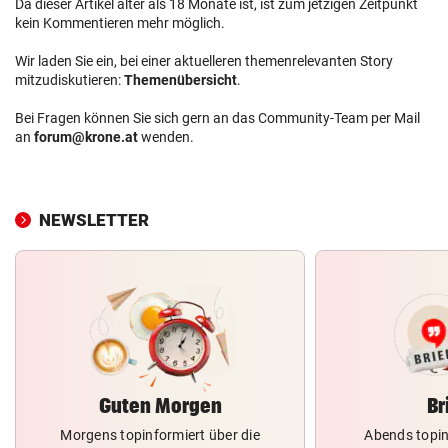
Da dieser Artikel älter als 18 Monate ist, ist zum jetzigen Zeitpunkt
kein Kommentieren mehr möglich.
Wir laden Sie ein, bei einer aktuelleren themenrelevanten Story
mitzudiskutieren:
Themenübersicht
.
Bei Fragen können Sie sich gern an das Community-Team per Mail
an
forum@krone.at
wenden.
NEWSLETTER
Guten Morgen
Br
Morgens topinformiert über die
Abends topin