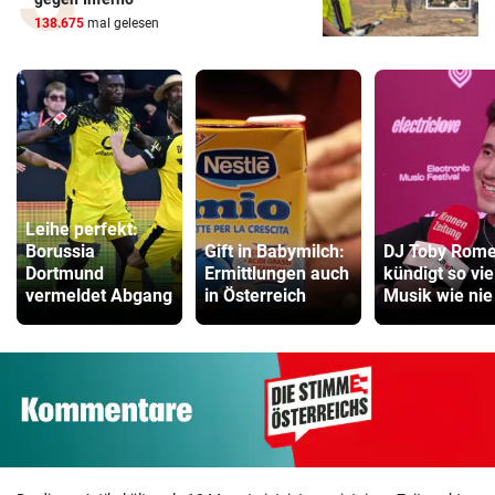
138.675
mal gelesen
Leihe perfekt:
Borussia
Gift in Babymilch:
DJ Toby Rom
Dortmund
Ermittlungen auch
kündigt so vie
vermeldet Abgang
in Österreich
Musik wie nie