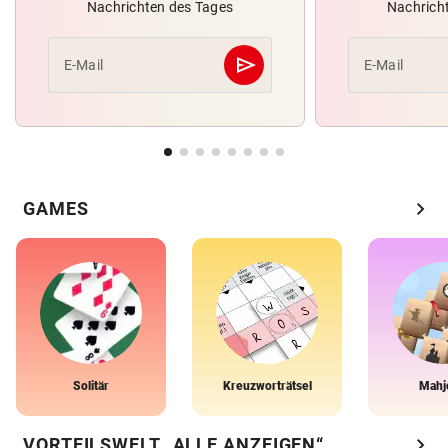
Nachrichten des Tages
Nachrich
send
E-Mail
E-Mail
Abschicken
chevron_right
GAMES
Solitär
Kreuzworträtsel
Mahj
chevron_right
VORTEILSWELT „ALLE ANZEIGEN“