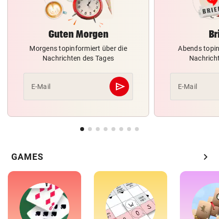
Guten Morgen
Br
Morgens topinformiert über die
Abends topin
Nachrichten des Tages
Nachrich
send
E-Mail
E-Mail
Abschicken
chevron_right
GAMES