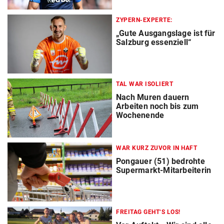
ZYPERN-EXPERTE:
„Gute Ausgangslage ist für
Salzburg essenziell“
TAL WAR ISOLIERT
Nach Muren dauern
Arbeiten noch bis zum
Wochenende
WAR KURZ ZUVOR IN HAFT
Pongauer (51) bedrohte
Supermarkt-Mitarbeiterin
FREITAG GEHT‘S LOS!