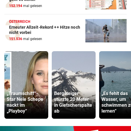
152.194
mal gelesen
ÖSTERREICH
Erneuter Allzeit-Rekord ++ Hitze noch
nicht vorbei
151.536
mal gelesen
„Traumschiff“-
Bergsteiger
„Es fehlt das
Star Nele Schepe
stürzte 20 Meter
Wasser, um
nackt im
in Gletscherspalte
schwimmen z
„Playboy“
ab
lernen“