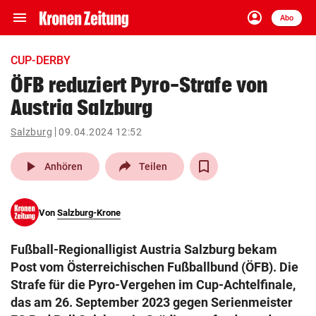
menu
account_circle
Navigation
Anmelden
Abo
close
Schließen
ein-/ausklappen
CUP-DERBY
Abonnieren
ÖFB reduziert Pyro-Strafe von
Austria Salzburg
account_circle
arrow_right
Anmelden
Salzburg
09.04.2024 12:52
pin_drop
arrow_right
Bundesland auswäh
Wien
play_arrow
Anhören
Teilen
bookmark
Merkliste
Von
Salzburg-Krone
Suchbegriff
search
Fußball-Regionalligist Austria Salzburg bekam
eingeben
Post vom Österreichischen Fußballbund (ÖFB). Die
Strafe für die Pyro-Vergehen im Cup-Achtelfinale,
das am 26. September 2023 gegen Serienmeister