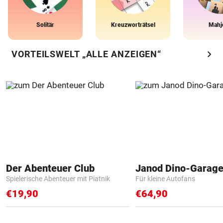
Solitär
Kreuzworträtsel
Mahj
chevron_right
VORTEILSWELT „ALLE ANZEIGEN“
Der Abenteuer Club
Janod Dino-Garag
Spielerische Abenteuer mit Piatnik
Für kleine Autofans
€19,90
€64,90