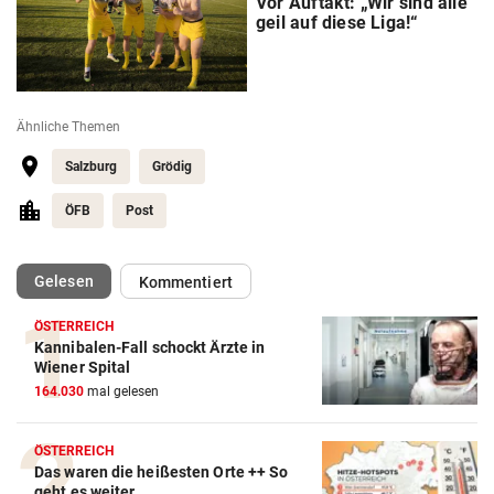
Vor Auftakt: „Wir sind alle
geil auf diese Liga!“
Ähnliche Themen
Salzburg
Grödig
ÖFB
Post
(ausgewählt)
Gelesen
Kommentiert
ÖSTERREICH
Kannibalen-Fall schockt Ärzte in
Wiener Spital
164.030
mal gelesen
ÖSTERREICH
Das waren die heißesten Orte ++ So
geht es weiter