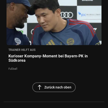
TRAINER HILFT AUS
Kurioser Kompany-Moment bei Bayern-PK in
Südkorea
Fußball
north
Zurück nach oben