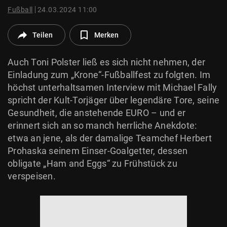
© Krone Multimedia GmbH & Co KG 2026
Fußball
24.03.2024 11:00
Muthgasse 2, 1190 Wien
Teilen
Merken
Auch Toni Polster ließ es sich nicht nehmen, der
Einladung zum „Krone“-Fußballfest zu folgten. Im
höchst unterhaltsamen Interview mit Michael Fally
spricht der Kult-Torjäger über legendäre Tore, seine
Gesundheit, die anstehende EURO – und er
erinnert sich an so manch herrliche Anekdote:
etwa an jene, als der damalige Teamchef Herbert
Prohaska seinem Einser-Goalgetter, dessen
obligate „Ham and Eggs“ zu Frühstück zu
verspeisen.