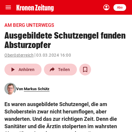
menu
account_circle
Navigation
Anmelden
Abo
close
Schließen
ein-/ausklappen
AM BERG UNTERWEGS
Abonnieren
Ausgebildete Schutzengel fanden
Absturzopfer
account_circle
arrow_right
Anmelden
Oberösterreich
03.03.2024 16:00
pin_drop
arrow_right
Bundesland auswäh
Wien
play_arrow
Anhören
Teilen
bookmark
Merkliste
Von
Markus Schütz
Suchbegriff
search
Es waren ausgebildete Schutzengel, die am
eingeben
Schoberstein zwar nicht herumflogen, aber
wanderten. Und das zur richtigen Zeit. Denn die
Sanitäter und die Ärztin stolperten im wahrsten