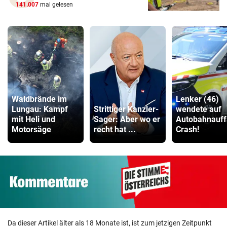
141.007
mal gelesen
Waldbrände im
Lenker (46)
Lungau: Kampf
Strittiger Kanzler-
wendete auf
mit Heli und
Sager: Aber wo er
Autobahnauff
Motorsäge
recht hat ...
Crash!
Da dieser Artikel älter als 18 Monate ist, ist zum jetzigen Zeitpunkt