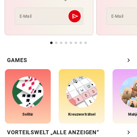
send
E-Mail
E-Mail
Abschicken
chevron_right
GAMES
Solitär
Kreuzworträtsel
Mahj
chevron_right
VORTEILSWELT „ALLE ANZEIGEN“