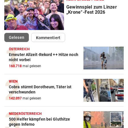
Gewinnspiel zum Linzer
„Krone“-Fest 2026
(ausgewählt)
Gelesen
Kommentiert
ÖSTERREICH
Erneuter Allzeit-Rekord ++ Hitze noch
nicht vorbei
160.718
mal gelesen
WIEN
Cobra stürmt Dorotheum, Täter ist
verschwunden
142.097
mal gelesen
NIEDERÖSTERREICH
500 Helfer kämpfen bei Gluthitze
gegen Inferno