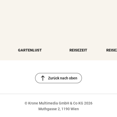
GARTENLUST
REISEZEIT
REISE
north
Zurück nach oben
© Krone Multimedia GmbH & Co KG 2026
Muthgasse 2, 1190 Wien