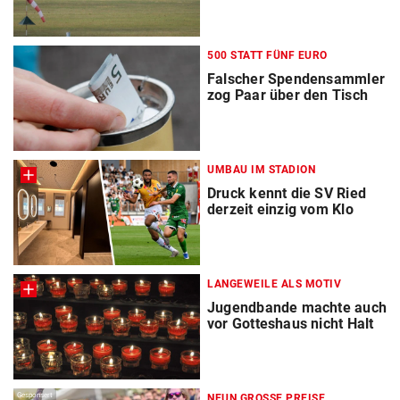
500 STATT FÜNF EURO
Falscher Spendensammler
zog Paar über den Tisch
UMBAU IM STADION
Druck kennt die SV Ried
derzeit einzig vom Klo
LANGEWEILE ALS MOTIV
Jugendbande machte auch
vor Gotteshaus nicht Halt
Gesponsert
NEUN GROSSE PREISE