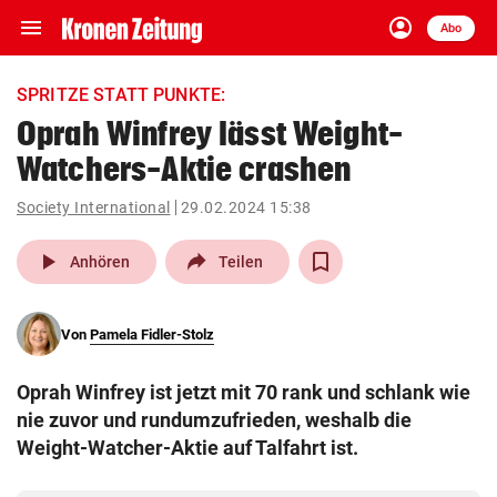
menu
account_circle
Navigation
Anmelden
Abo
close
Schließen
ein-/ausklappen
SPRITZE STATT PUNKTE:
Abonnieren
Oprah Winfrey lässt Weight-
Watchers-Aktie crashen
account_circle
arrow_right
Anmelden
Society International
29.02.2024 15:38
pin_drop
arrow_right
Bundesland auswäh
Wien
play_arrow
Anhören
Teilen
bookmark
Merkliste
Von
Pamela Fidler-Stolz
Suchbegriff
search
Oprah Winfrey ist jetzt mit 70 rank und schlank wie
eingeben
nie zuvor und rundumzufrieden, weshalb die
Weight-Watcher-Aktie auf Talfahrt ist.