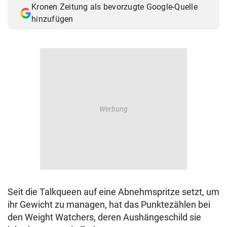
Kronen Zeitung als bevorzugte Google-Quelle
© Krone Multimedia GmbH & Co KG 2026
hinzufügen
Muthgasse 2, 1190 Wien
Seit die Talkqueen auf eine Abnehmspritze setzt, um
ihr Gewicht zu managen, hat das Punktezählen bei
den Weight Watchers, deren Aushängeschild sie