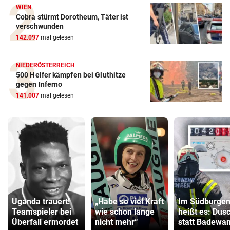
WIEN
Cobra stürmt Dorotheum, Täter ist
verschwunden
142.097
mal gelesen
NIEDERÖSTERREICH
500 Helfer kämpfen bei Gluthitze
gegen Inferno
141.007
mal gelesen
Uganda trauert!
„Habe so viel Kraft
Im Südburgen
Teamspieler bei
wie schon lange
heißt es: Dus
Überfall ermordet
nicht mehr“
statt Badewa