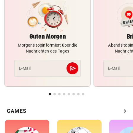
Guten Morgen
Br
Morgens topinformiert über die
Abends topin
Nachrichten des Tages
Nachrich
send
E-Mail
E-Mail
Abschicken
chevron_right
GAMES