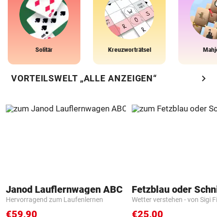
Solitär
Kreuzworträtsel
Mahj
chevron_right
VORTEILSWELT „ALLE ANZEIGEN“
Janod Lauflernwagen ABC
Fetzblau oder Schn
Hervorragend zum Laufenlernen
Wetter verstehen - von Sigi F
€59,90
€25,00