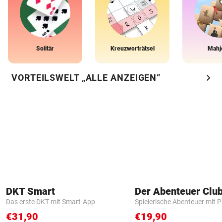
Solitär
Kreuzworträtsel
Mahj
chevron_right
VORTEILSWELT „ALLE ANZEIGEN“
DKT Smart
Der Abenteuer Clu
Das erste DKT mit Smart-App
Spielerische Abenteuer mit P
€31,90
€19,90