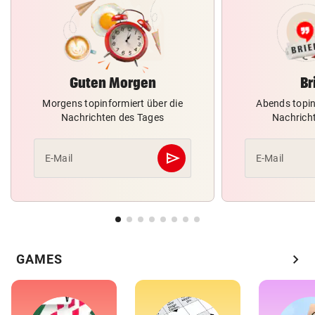
Guten Morgen
Br
Morgens topinformiert über die
Abends topin
Nachrichten des Tages
Nachrich
send
E-Mail
E-Mail
Abschicken
chevron_right
GAMES