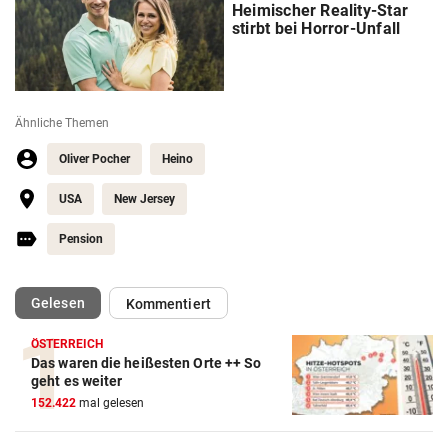
Heimischer Reality-Star
stirbt bei Horror-Unfall
Ähnliche Themen
Oliver Pocher
Heino
USA
New Jersey
Pension
(ausgewählt)
Gelesen
Kommentiert
ÖSTERREICH
Das waren die heißesten Orte ++ So
geht es weiter
152.422
mal gelesen