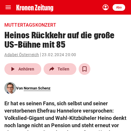
menu
account_circle
Navigation
Anmelden
Abo
close
Schließen
ein-/ausklappen
MUTTERTAGSKONZERT
Abonnieren
Heinos Rückkehr auf die große
US-Bühne mit 85
account_circle
arrow_right
Anmelden
Adabei Österreich
23.02.2024 20:00
pin_drop
arrow_right
Bundesland auswäh
Wien
play_arrow
Anhören
Teilen
bookmark
Merkliste
Von
Norman Schenz
Suchbegriff
search
Er hat es seinen Fans, sich selbst und seiner
eingeben
verstorbenen Ehefrau Hannelore versprochen:
Volkslied-Gigant und Wahl-Kitzbüheler Heino denkt
noch lange nicht an Pension und steht erneut vor