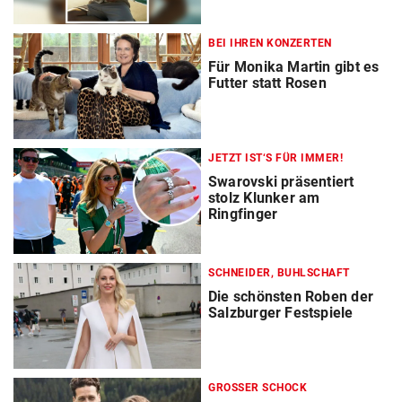
BEI IHREN KONZERTEN
Für Monika Martin gibt es
Futter statt Rosen
JETZT IST‘S FÜR IMMER!
Swarovski präsentiert
stolz Klunker am
Ringfinger
SCHNEIDER, BUHLSCHAFT
Die schönsten Roben der
Salzburger Festspiele
GROSSER SCHOCK