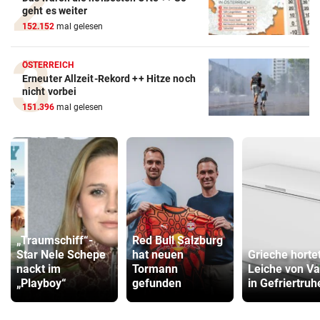
geht es weiter
152.152
mal gelesen
ÖSTERREICH
Erneuter Allzeit-Rekord ++ Hitze noch
nicht vorbei
151.396
mal gelesen
„Traumschiff“-
Red Bull Salzburg
Star Nele Schepe
hat neuen
Grieche horte
nackt im
Tormann
Leiche von Va
„Playboy“
gefunden
in Gefriertruh