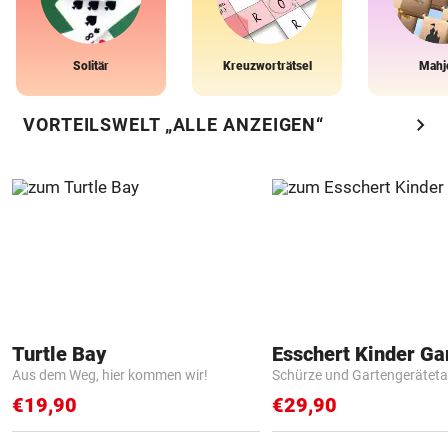
Solitär
Kreuzworträtsel
Mahj
chevron_right
VORTEILSWELT „ALLE ANZEIGEN“
Turtle Bay
Aus dem Weg, hier kommen wir!
Schürze und Gartengerätet
€19,90
€29,90