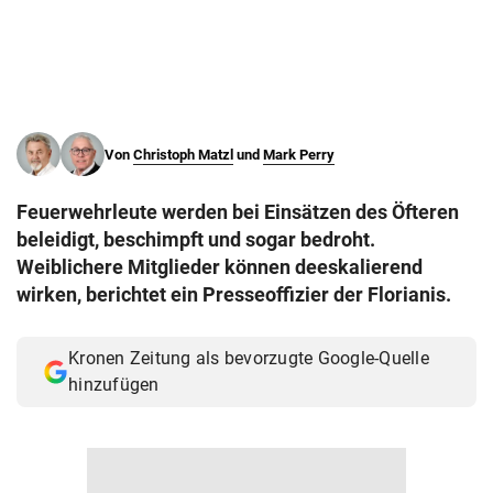
© Krone Multimedia GmbH & Co KG 2026
Muthgasse 2, 1190 Wien
Von
Christoph Matzl
und
Mark Perry
Feuerwehrleute werden bei Einsätzen des Öfteren
beleidigt, beschimpft und sogar bedroht.
Weiblichere Mitglieder können deeskalierend
wirken, berichtet ein Presseoffizier der Florianis.
Kronen Zeitung als bevorzugte Google-Quelle
hinzufügen