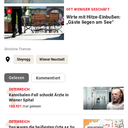
OFT WENIGER GESCHÄFT
Wirte mit Hitze-Einbußen:
„Gäste liegen am See“
Ähnliche Themen
Steyregg
Wiener Neustadt
(ausgewählt)
Gelesen
Kommentiert
ÖSTERREICH
Kannibalen-Fall schockt Ärzte in
Wiener Spital
163.921
mal gelesen
ÖSTERREICH
Das waren die heißesten Orte ++ So