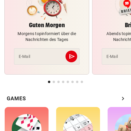
Guten Morgen
Br
Morgens topinformiert über die
Abends topin
Nachrichten des Tages
Nachrich
send
E-Mail
E-Mail
Abschicken
chevron_right
GAMES