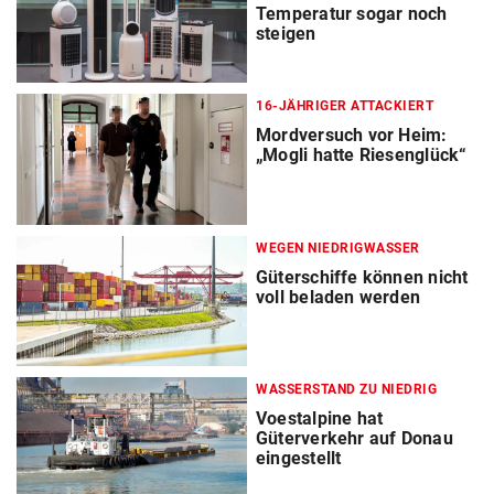
Temperatur sogar noch
steigen
16-JÄHRIGER ATTACKIERT
Mordversuch vor Heim:
„Mogli hatte Riesenglück“
WEGEN NIEDRIGWASSER
Güterschiffe können nicht
voll beladen werden
WASSERSTAND ZU NIEDRIG
Voestalpine hat
Güterverkehr auf Donau
eingestellt