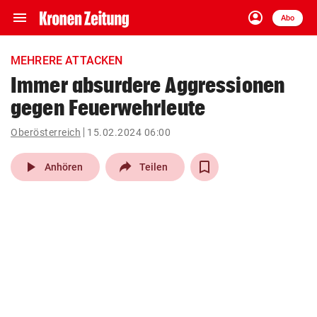
menu
account_circle
Navigation
Anmelden
Abo
close
Schließen
ein-/ausklappen
MEHRERE ATTACKEN
Abonnieren
Immer absurdere Aggressionen
gegen Feuerwehrleute
account_circle
arrow_right
Anmelden
Oberösterreich
15.02.2024 06:00
pin_drop
arrow_right
Bundesland auswäh
Wien
play_arrow
Anhören
Teilen
bookmark
Merkliste
Suchbegriff
search
eingeben