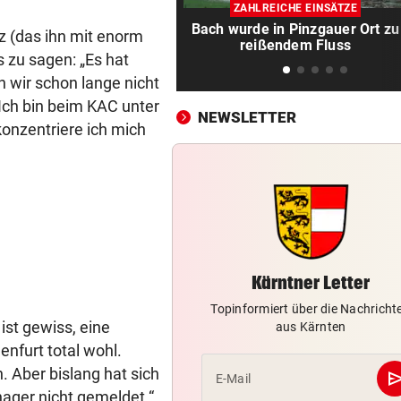
Abfallhandel in Südtirol:
ZAHLREICHE EINSÄTZE
Haftbefehle aufgehoben
Bach wurde in Pinzgauer Ort zu
 (das ihn mit enorm
reißendem Fluss
s zu sagen: „Es hat
SCHWERE VERBRENNUNGEN
vor ein
 wir schon lange nicht
Arbeiter fing im Schlosspark
Laxenburg Feuer
Ich bin beim KAC unter
NEWSLETTER
konzentriere ich mich
IM EU-VERGLEICH
vor ein
Österreich liegt bei E-Busse
deutlich zurück
KÄRNTNERIN IN DEN USA
vor ein
Kurios! WM-Starterin lernte 
Youtube das Gehen
Kärntner Letter
BEI IVF-BEHANDLUNGEN
vor ein
Topinformiert über die Nachricht
ist gewiss, eine
aus Kärnten
Hitze kann die Anzahl der Eiz
enfurt total wohl.
verringern
. Aber bislang hat sich
se
E-Mail
BEI VISUM-ANTRAG
vor 
ager nicht gemeldet.“