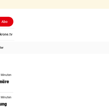
Abo
tschaft
krone.tv
Wissen
Gericht
Kolumnen
Freizeit
Reise
Ti
ter
9 Minuten
onäre
0 Minuten
tung