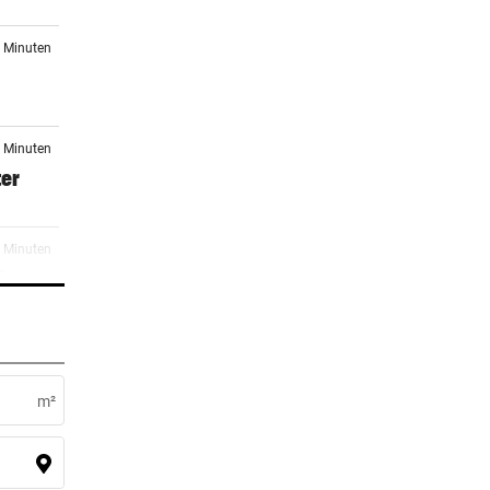
4 Minuten
7 Minuten
ter
3 Minuten
„Das
4 Minuten
m²
9 Minuten
n