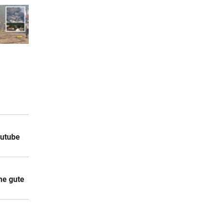
outube
ne gute