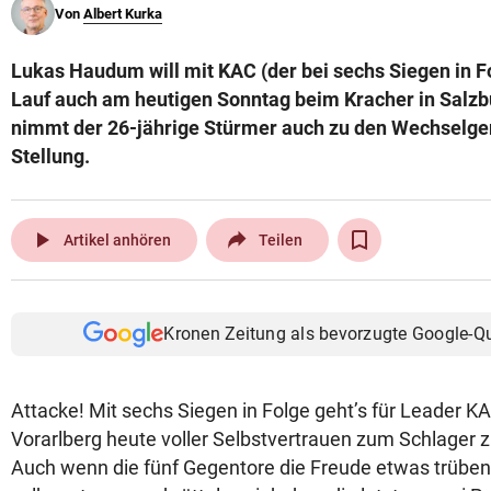
Von
Albert Kurka
© Krone Multimedia GmbH & Co KG 2026
Muthgasse 2, 1190 Wien
Lukas Haudum will mit KAC (der bei sechs Siegen in Fo
Lauf auch am heutigen Sonntag beim Kracher in Salzb
nimmt der 26-jährige Stürmer auch zu den Wechselge
Stellung.
play_arrow
Artikel anhören
Teilen
Kronen Zeitung als bevorzugte Google-Q
Attacke! Mit sechs Siegen in Folge geht’s für Leader 
Vorarlberg heute voller Selbstvertrauen zum Schlager 
Auch wenn die fünf Gegentore die Freude etwas trüben