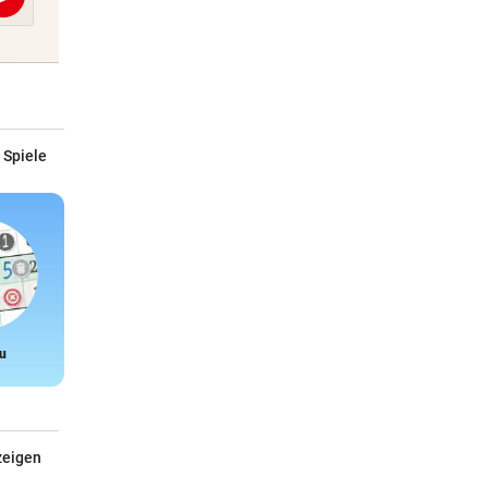
Abschicken
 Spiele
u
Snake
zeigen