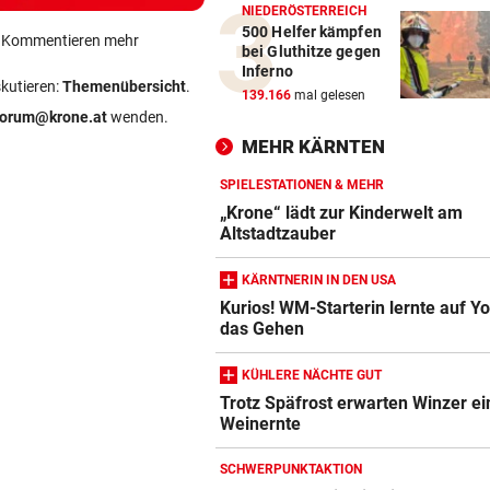
NIEDERÖSTERREICH
500 Helfer kämpfen
ein Kommentieren mehr
bei Gluthitze gegen
Inferno
skutieren:
Themenübersicht
.
139.166
mal gelesen
forum@krone.at
wenden.
MEHR KÄRNTEN
SPIELESTATIONEN & MEHR
„Krone“ lädt zur Kinderwelt am
Altstadtzauber
KÄRNTNERIN IN DEN USA
Kurios! WM-Starterin lernte auf Y
das Gehen
KÜHLERE NÄCHTE GUT
Trotz Späfrost erwarten Winzer ei
Weinernte
SCHWERPUNKTAKTION