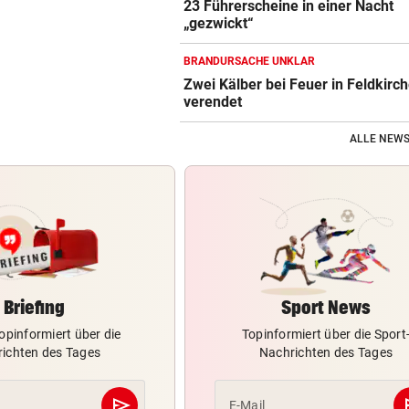
23 Führerscheine in einer Nacht
„gezwickt“
BRANDURSACHE UNKLAR
Zwei Kälber bei Feuer in Feldkirc
verendet
ALLE NEWS
Briefing
Sport News
opinformiert über die
Topinformiert über die Sport
ichten des Tages
Nachrichten des Tages
send
s
E-Mail