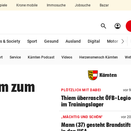
piele
Krone mobile
Immosuche
Jobsuche
Bazar
search
account_circle
Menü aufklappen
Suchen
s & Society
Sport
Gesund
Ausland
Digital
Motor
Wir
rt
Service
Kärnten Podcast
Videos
Herzensmensch Kärnten
Wet
len
Kärnten
um zum
PLÖTZLICH MIT DABEI
vor 
Thiem überrascht ÖFB-Legi
im Trainingslager
„MÄCHTIG UND SCHÖN“
vor 2
Mann (37) gesteht Brandstif