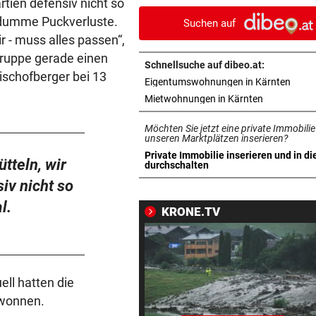
rtien defensiv nicht so
Schlüssel zum Erfolg
e dumme Puckverluste.
Suchen auf
r - muss alles passen“,
URSACHE GEKLÄRT
vor 4
ruppe gerade einen
Zigarettenstummel Grund fü
Schnellsuche auf dibeo.at:
Brand in Wohnhaus
ischofberger bei 13
in ne
Eigentumswohnungen in Kärnten
in neuem Ta
Mietwohnungen in Kärnten
CHEF VON VERSICHERUNG:
vor 4
„Ein kalkulierbares Wetter gi
Möchten Sie jetzt eine private Immobilie
nicht mehr“
unseren Marktplätzen inserieren?
Private Immobilie inserieren und in di
tteln, wir
in neuem Tab öffnen
durchschalten
VORWÜRFE UND TRÄNEN
vor ein
iv nicht so
Ex-Weltmeisterin: „Dann wä
heute gelähmt!“
l.
KRONE.TV
TRAUER UM 26-JÄHRIGE
vor ein
TikTokerin Sydney Towle ver
Kampf gegen Krebs
ell hatten die
ewonnen.
ÖSTERREICHER BETROFFEN
vor ein