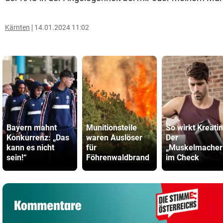
Kärnten
14.01.2024 11:02
Bayern mahnt
Munitionsteile
So wirkt Kreatin
Konkurrenz: „Das
waren Auslöser
Der
kann es nicht
für
„Muskelmacher
sein!“
Föhrenwaldbrand
im Check