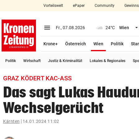
Vorteilswelt
ePaper
Community
Gewinns
close
Schließen
menu
Menü aufklappen
Fr., 07.08.2026
24°C
Wien
Abonnieren
(ausgewählt)
Krone+
Österreich
Wien
Politik
Star
account_circle
arrow_right
Anmelden
Politik
Wirtschaft
Justiz & Kriminalität
Lokales & Regionales
Spo
pin_drop
arrow_right
Bundesland auswäh
Wien
GRAZ KÖDERT KAC-ASS
bookmark
Merkliste
Das sagt Lukas Haud
Wechselgerücht
Suchbegriff
search
eingeben
Kärnten
14.01.2024 11:02