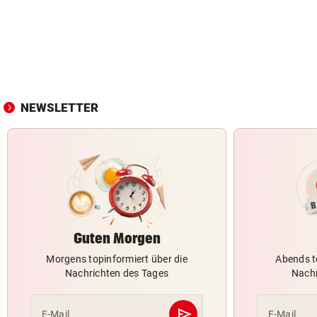
NEWSLETTER
Guten Morgen
Morgens topinformiert über die
Abends t
Nachrichten des Tages
Nachr
send
E-Mail
E-Mail