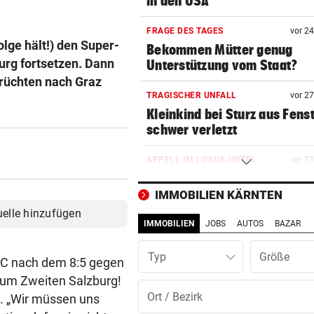
in den USA
FRAGE DES TAGES
vor 2
lge hält!) den Super-
Bekommen Mütter genug
urg fortsetzen. Dann
Unterstützung vom Staat?
rüchten nach Graz
TRAGISCHER UNFALL
vor 2
Kleinkind bei Sturz aus Fens
schwer verletzt
APPELL IM LUXUS-HOTEL
vor 3
Bayern mahnt Konkurrenz: 
kann es nicht sein!“
IMMOBILIEN KÄRNTEN
uelle hinzufügen
IMMOBILIEN
JOBS
AUTOS
BAZAR
HARTWIG IN ST. PÖLTEN
vor 3
Filmreife Rückkehr des
Typ
„Weltmeister-Sprosses“
KAC nach dem 8:5 gegen
zum Zweiten Salzburg!
GEGEN WATTENS
vor 3
. „Wir müssen uns
Altachs Massombo kennt de