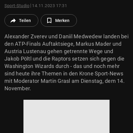
© Krone Multimedia GmbH & Co KG 2026
Sport-Studio
14.11.2023 17:31
Muthgasse 2, 1190 Wien
Teilen
Merken
Alexander Zverev und Daniil Medwedew landen bei
den ATP-Finals Auftaktsiege, Markus Mader und
Austria Lustenau gehen getrennte Wege und
Jakob Pöltl und die Raptors setzen sich gegen die
Washington Wizards durch - das und noch mehr
sind heute ihre Themen in den Krone Sport-News
mit Moderator Martin Grasl am Dienstag, dem 14.
November.