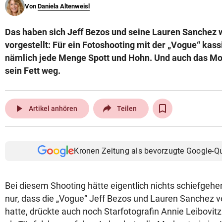
Von
Daniela Altenweisl
© Krone Multimedia GmbH & Co KG 2026
Muthgasse 2, 1190 Wien
Das haben sich Jeff Bezos und seine Lauren Sanchez 
vorgestellt: Für ein Fotoshooting mit der „Vogue“ kassi
nämlich jede Menge Spott und Hohn. Und auch das 
sein Fett weg.
play_arrow
Artikel anhören
Teilen
Kronen Zeitung als bevorzugte Google-Q
Bei diesem Shooting hätte eigentlich nichts schiefgehe
nur, dass die „Vogue“ Jeff Bezos und Lauren Sanchez 
hatte, drückte auch noch Starfotografin Annie Leibovit