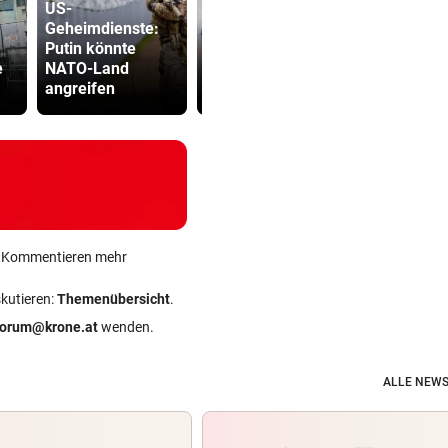
US-
Geheimdienste:
Waldbrände
Minister pl
Putin könnte
eskalieren!
noch stren
e
NATO-Land
Autobahn A4 teils
Regeln für 
angreifen
gesperrt
Scooter
ein Kommentieren mehr
skutieren:
Themenübersicht
.
forum@krone.at
wenden.
ALLE NEWS