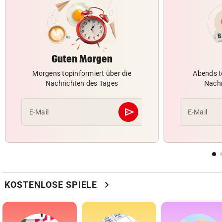
Guten Morgen
Morgens topinformiert über die
Abends t
Nachrichten des Tages
Nachr
send
E-Mail
E-Mail
Abschicken
chevron_right
KOSTENLOSE SPIELE