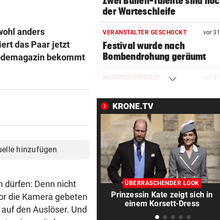
Zwei Bullen-Talente sind noc
der Warteschleife
wohl anders
VERANSTALTER GESCHOCKT
vor 3
ert das Paar jetzt
Festival wurde nach
Bombendrohung geräumt
Modemagazin bekommt
WUSSTEN SIE DAS?
vor 3
Schräge Mitführpflicht auch 
einem Nachbarland!
KRONE.TV
FATALE GLUTHITZE
vor 3
Wenn Bauarbeiter auf dem 
zusammenbrechen
uelle hinzufügen
BABYGLÜCK MIT TOM BECK
vor 3
Drittes Kind für „GZSZ“-Star
n dürfen: Denn nicht
ÜBERRASCHENDER LOOK
Chryssanthi Kavazi
Prinzessin Kate zeigt sich in
vor die Kamera gebeten
einem Korsett-Dress
z auf den Auslöser. Und
TÄTER AUF DER FLUCHT
vor 4