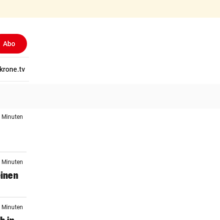
Abo
tschaft
krone.tv
Wissen
Gericht
Kolumnen
Freizeit
Reise
Ti
6 Minuten
6 Minuten
einen
1 Minuten