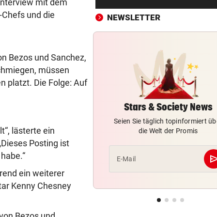
 Interview mit dem
Bremen: Autofahrer schlägt 
Chefs und die
Mann ein – tot
NEWSLETTER
URSACHE WOHL BEKANNT
vor ein
Wohnungsbrand mitten in Na
von Bezos und Sanchez,
Bewohner evakuiert
rschmiegen, müssen
 platzt. Die Folge: Auf
RÜCKSCHLAG VOR US OPEN
vor ein
Sabalenka und Pegula in Tor
früh ausgeschieden
Stars & Society News
Seien Sie täglich topinformiert üb
SEGELN:
vor ein
“, lästerte ein
die Welt der Promis
OeSV-Duos bei Olympia-Test
Dieses Posting ist
LA auf Endrang acht
 habe.“
se
E-Mail
rend ein weiterer
„NOCH LAUTER, GRÖSSER“
vor ein
Klum wechselt mit „HeidiFes
Star Kenny Chesney
von ProSieben zu RTL
 von Bezos und
FOLGE VON SONNTAG
vor ein