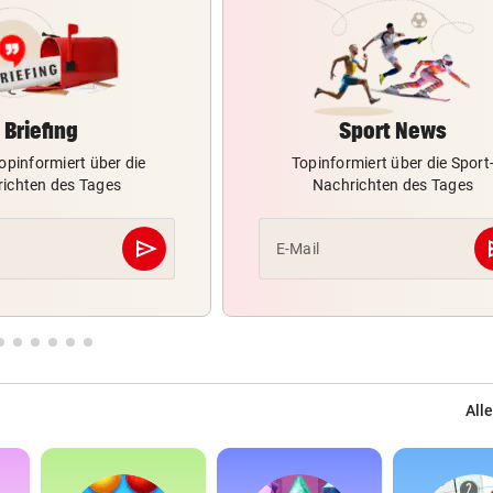
Briefing
Sport News
opinformiert über die
Topinformiert über die Sport
ichten des Tages
Nachrichten des Tages
send
s
E-Mail
Abschicken
Alle