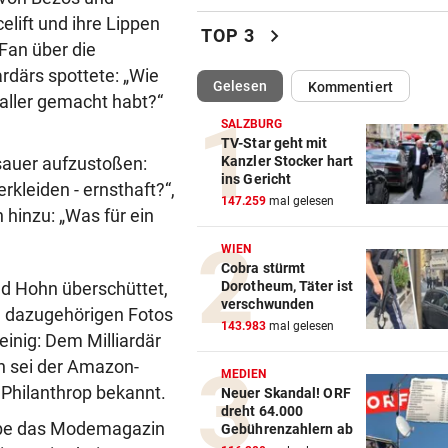
lift und ihre Lippen
Unsere neue Lieblingsroutin
chevron_right
TOP 3
Philipp bewegen!
-Fan über die
rdärs spottete: „Wie
(ausgewählt)
Gelesen
Kommentiert
ANZEICHEN ERNST NEHMEN
vor ein
praller gemacht habt?“
Multiple Sklerose bei Kinder
SALZBURG
Jugendlichen
TV-Star geht mit
 sauer aufzustoßen:
Kanzler Stocker hart
ins Gericht
SEINE ARME SIND IHRE
vor ein
rkleiden - ernsthaft?“,
147.259
mal gelesen
Das ist Matt Damons Stunt-
h hinzu: „Was für ein
Double in „Die Odyssee“
WIEN
Cobra stürmt
WIE EINST DER VATER
vor ein
d Hohn überschüttet,
Dorotheum, Täter ist
Top-Talent klopft in deutsch
verschwunden
n dazugehörigen Fotos
Bundesliga an
143.983
mal gelesen
einig: Dem Milliardär
n sei der Amazon-
CRASH AUF B70
vor ein
MEDIEN
 Philanthrop bekannt.
Zwei Verletzte nach Biker-Un
Neuer Skandal! ORF
dreht 64.000
bei Edelschrott
abe das Modemagazin
Gebührenzahlern ab