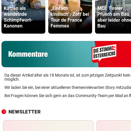
Katzen als
„Einfach
MCI: Tiroler
wandelnde
kindisch“: Zoff bei
Pfusch am Bau,
Schimpfwort-
Tour de France
aber leider ohn
Kanonen
Femmes
Bau
Da dieser Artikel älter als 18 Monate ist, ist zum jetzigen Zeitpunkt k
möglich.
Wir laden Sie ein, bei einer aktuelleren themenrelevanten Story mitzudi
Bei Fragen können Sie sich gern an das Community-Team per Mail an
NEWSLETTER