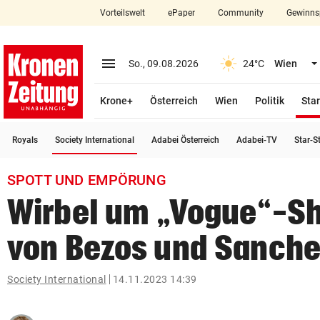
Vorteilswelt
ePaper
Community
Gewinns
close
Schließen
menu
Menü aufklappen
So., 09.08.2026
24°C
Wien
Abonnieren
Krone+
Österreich
Wien
Politik
Star
account_circle
arrow_right
Anmelden
(ausgewählt)
Royals
Society International
Adabei Österreich
Adabei-TV
Star-S
pin_drop
arrow_right
Bundesland auswäh
Wien
SPOTT UND EMPÖRUNG
bookmark
Merkliste
Wirbel um „Vogue“-Sh
von Bezos und Sanche
Suchbegriff
search
eingeben
Society International
14.11.2023 14:39