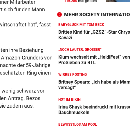
iner Mitarbeiter
116.280
mal gelesen
SCHLUSSTAG WARTET
vor ein
tzt sich für den Mann
Röber am Podest, „Captain C
MEHR SOCIETY INTERNATI
stark verbessert
tschaftet hat“, fasst
BABYGLÜCK MIT TOM BECK
MOURINHO GREIFT DURCH
vor ein
Drittes Kind für „GZSZ“-Star Chry
Diese Regeln gelten ab sofor
Kavazi
die Real-Spieler
elten ihre Beziehung
„NOCH LAUTER, GRÖSSER“
UM WESTEN ZU SPALTEN
vor ein
Klum wechselt mit „HeidiFest“ vo
es Amazon-Gründers von
ProSieben zu RTL
US-Geheimdienste: Putin kö
 machte der 59-Jährige
NATO-Land angreifen
geschätzten Ring einen
WIRRES POSTING
Britney Spears: „Ich habe als Ma
versagt“
in wenig schwarz vor
den Antrag. Bezos
HOT IM BIKINI
 sie zudem aus.
Irina Shayk beeindruckt mit krass
Bauchmuskeln
BEWUSSTLOS AM POOL