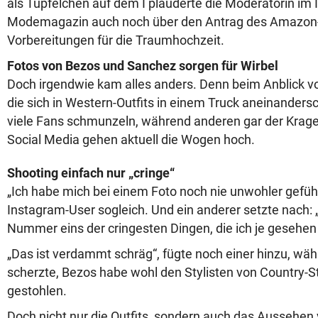
als Tüpfelchen auf dem I plauderte die Moderatorin im
Modemagazin auch noch über den Antrag des Amazon-
Vorbereitungen für die Traumhochzeit.
Fotos von Bezos und Sanchez sorgen für Wirbel
Doch irgendwie kam alles anders. Denn beim Anblick 
die sich in Western-Outfits in einem Truck aneinande
viele Fans schmunzeln, während anderen gar der Kragen
Social Media gehen aktuell die Wogen hoch.
Shooting einfach nur „cringe“
„Ich habe mich bei einem Foto noch nie unwohler gefühlt
Instagram-User sogleich. Und ein anderer setzte nach: „
Nummer eins der cringesten Dingen, die ich je gesehen
„Das ist verdammt schräg“, fügte noch einer hinzu, wäh
scherzte, Bezos habe wohl den Stylisten von Country-
gestohlen.
Doch nicht nur die Outfits, sondern auch das Aussehen