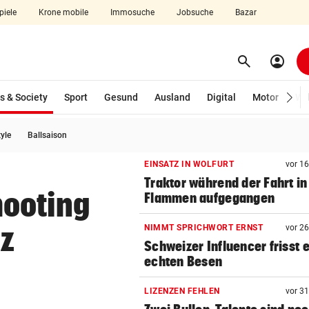
piele
Krone mobile
Immosuche
Jobsuche
Bazar
search
account_circle
Menü aufklappen
Suchen
(ausgewählt)
s & Society
Sport
Gesund
Ausland
Digital
Motor
Wir
tyle
Ballsaison
len
EINSATZ IN WOLFURT
vor 1
Traktor während der Fahrt in
ooting
Flammen aufgegangen
z
NIMMT SPRICHWORT ERNST
vor 2
Schweizer Influencer frisst 
echten Besen
LIZENZEN FEHLEN
vor 3