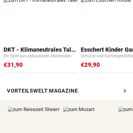
DKT - Klimaneutrales Talent
Ein Spiel aus abbaubaren Materialien
Schürze und Gartengerätet
€31,90
€29,90
chevron_right
VORTEILSWELT MAGAZINE