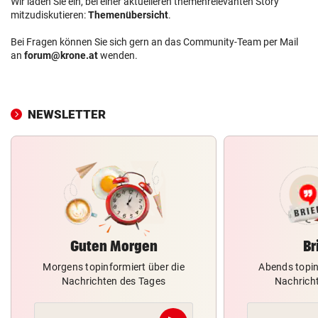
Wir laden Sie ein, bei einer aktuelleren themenrelevanten Story
mitzudiskutieren:
Themenübersicht
.
Bei Fragen können Sie sich gern an das Community-Team per Mail
an
forum@krone.at
wenden.
NEWSLETTER
Guten Morgen
Br
Morgens topinformiert über die
Abends topin
Nachrichten des Tages
Nachrich