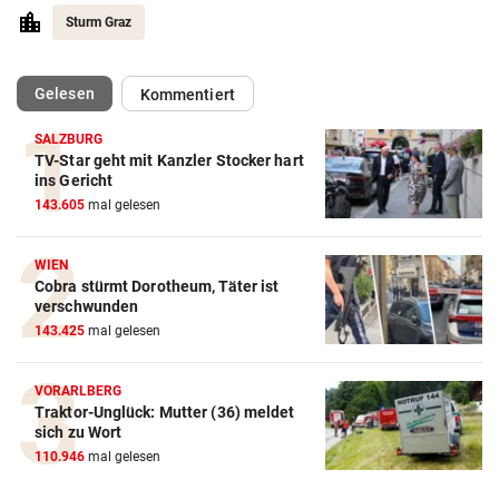
Sturm Graz
(ausgewählt)
Gelesen
Kommentiert
SALZBURG
TV-Star geht mit Kanzler Stocker hart
ins Gericht
143.605
mal gelesen
WIEN
Cobra stürmt Dorotheum, Täter ist
verschwunden
143.425
mal gelesen
VORARLBERG
Traktor-Unglück: Mutter (36) meldet
sich zu Wort
110.946
mal gelesen