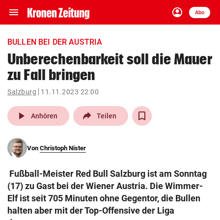
menu
account_circle
Navigation
Anmelden
Abo
close
Schließen
ein-/ausklappen
BULLEN BEI DER AUSTRIA
Abonnieren
Unberechenbarkeit soll die Mauer
zu Fall bringen
account_circle
arrow_right
Anmelden
Salzburg
11.11.2023 22:00
pin_drop
arrow_right
Bundesland auswäh
Wien
play_arrow
Anhören
Teilen
bookmark
Merkliste
Von
Christoph Nister
Suchbegriff
search
Fußball-Meister Red Bull Salzburg ist am Sonntag
eingeben
(17) zu Gast bei der Wiener Austria. Die Wimmer-
Elf ist seit 705 Minuten ohne Gegentor, die Bullen
halten aber mit der Top-Offensive der Liga