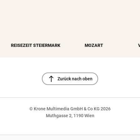
REISEZEIT STEIERMARK
MOZART
north
Zurück nach oben
© Krone Multimedia GmbH & Co KG 2026
Muthgasse 2, 1190 Wien
NaN%