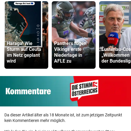
Haraga! Wie
Panthers fügen
Sturm auf Ceuta
Vikings erste
Lustenau-Coa
im Netz geplant
Niederlage in
„Willkommen 
wird
AFLE zu
der Bundeslig
Da dieser Artikel älter als 18 Monate ist, ist zum jetzigen Zeitpunkt
kein Kommentieren mehr möglich.